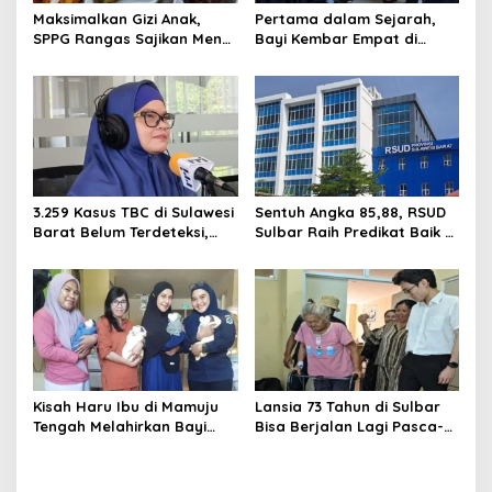
Maksimalkan Gizi Anak,
Pertama dalam Sejarah,
SPPG Rangas Sajikan Menu
Bayi Kembar Empat di
Daging Sapi untuk 2.798
RSUD Sulbar Diperbolehkan
Penerima
Pulang dalam Kondisi
Sehat
3.259 Kasus TBC di Sulawesi
Sentuh Angka 85,88, RSUD
Barat Belum Terdeteksi,
Sulbar Raih Predikat Baik di
Dinkes: Ancaman Penularan
Era Panca Daya Suhardi
Nyata
Duka
Kisah Haru Ibu di Mamuju
Lansia 73 Tahun di Sulbar
Tengah Melahirkan Bayi
Bisa Berjalan Lagi Pasca-
Kembar 4 Melalui Operasi
Operasi Sendi Panggul
Caesar di RSUD Sulbar
tanpa Dirujuk ke Luar
Daerah