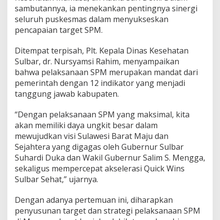
o
sambutannya, ia menekankan pentingnya sinergi
k
seluruh puskesmas dalam menyukseskan
u
pencapaian target SPM.
s
k
Ditempat terpisah, Plt. Kepala Dinas Kesehatan
a
n
Sulbar, dr. Nursyamsi Rahim, menyampaikan
S
bahwa pelaksanaan SPM merupakan mandat dari
P
pemerintah dengan 12 indikator yang menjadi
M
tanggung jawab kabupaten.
d
i
M
“Dengan pelaksanaan SPM yang maksimal, kita
a
akan memiliki daya ungkit besar dalam
m
mewujudkan visi Sulawesi Barat Maju dan
a
Sejahtera yang digagas oleh Gubernur Sulbar
s
Suhardi Duka dan Wakil Gubernur Salim S. Mengga,
a
sekaligus mempercepat akselerasi Quick Wins
Sulbar Sehat,” ujarnya.
Dengan adanya pertemuan ini, diharapkan
penyusunan target dan strategi pelaksanaan SPM