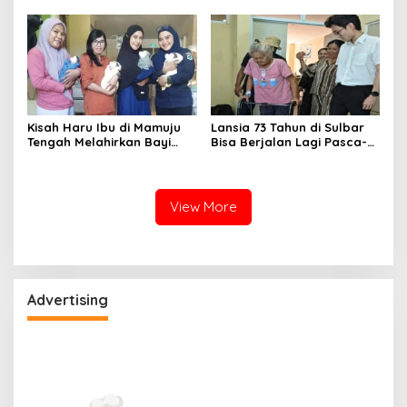
Nyata
Duka
Kisah Haru Ibu di Mamuju
Lansia 73 Tahun di Sulbar
Tengah Melahirkan Bayi
Bisa Berjalan Lagi Pasca-
Kembar 4 Melalui Operasi
Operasi Sendi Panggul
Caesar di RSUD Sulbar
tanpa Dirujuk ke Luar
Daerah
View More
Advertising