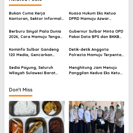
v
i
Bukan Cuma Kerja
Kuasa Hukum Eks Ketua
g
Kantoran, Sektor Informal
DPRD Mamuju Azwar
Jadi Penyelamat Pasar
Anshari Bakal Ajukan
a
Kerja Sulawesi Barat
Penangguhan Penahanan
Berburu Sinyal Piala Dunia
Gubernur Sulbar Minta OPD
t
2026, Cara Mamuju Tengah
Pakai Data BPS dan BKKBN
Kikis Wilayah Blankspot
untuk Percepatan
i
Lewat TVRI
Penurunan Stunting
Kominfo Sulbar Gandeng
Detik-detik Anggota
o
120 Media, Gencarkan
Polresta Mamuju Terpental
n
Edukasi Stunting Berbasis
Dipukul Massa Saat
Data
Amankan Demo Mahasiswa
Sedia Payung, Seluruh
Menghitung Jam Menuju
Wilayah Sulawesi Barat
Panggilan Kedua Eks Ketua
Diprediksi Hujan Ringan
DPRD Mamuju, Kooperatif
Hari Ini, Mamasa Paling
atau Jemput Paksa?
Dingin
Don't Miss