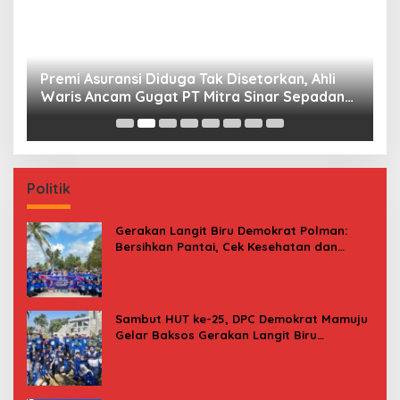
Premi Asuransi Diduga Tak Disetorkan, Ahli
S
Waris Ancam Gugat PT Mitra Sinar Sepadan
Gr
Finance ke PN Mamuju
Politik
Gerakan Langit Biru Demokrat Polman:
Bersihkan Pantai, Cek Kesehatan dan
Donor Darah
Sambut HUT ke-25, DPC Demokrat Mamuju
Gelar Baksos Gerakan Langit Biru
Indonesia Asri