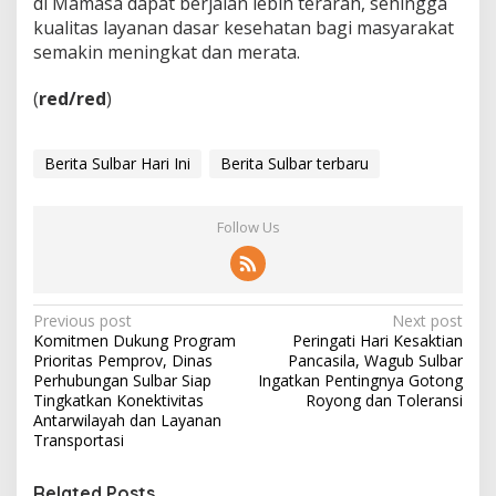
di Mamasa dapat berjalan lebih terarah, sehingga
kualitas layanan dasar kesehatan bagi masyarakat
semakin meningkat dan merata.
(
red/red
)
Berita Sulbar Hari Ini
Berita Sulbar terbaru
Follow Us
P
Previous post
Next post
Komitmen Dukung Program
Peringati Hari Kesaktian
o
Prioritas Pemprov, Dinas
Pancasila, Wagub Sulbar
s
Perhubungan Sulbar Siap
Ingatkan Pentingnya Gotong
Tingkatkan Konektivitas
Royong dan Toleransi
t
Antarwilayah dan Layanan
Transportasi
n
a
Related Posts