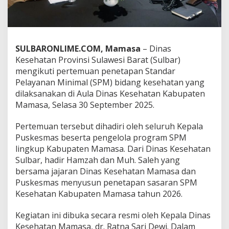
a
r
K
e
s
SULBARONLIME.COM, Mamasa
– Dinas
e
Kesehatan Provinsi Sulawesi Barat (Sulbar)
h
mengikuti pertemuan penetapan Standar
a
t
Pelayanan Minimal (SPM) bidang kesehatan yang
a
dilaksanakan di Aula Dinas Kesehatan Kabupaten
n
Mamasa, Selasa 30 September 2025.
,
D
Pertemuan tersebut dihadiri oleh seluruh Kepala
i
n
Puskesmas beserta pengelola program SPM
k
lingkup Kabupaten Mamasa. Dari Dinas Kesehatan
e
Sulbar, hadir Hamzah dan Muh. Saleh yang
s
bersama jajaran Dinas Kesehatan Mamasa dan
S
u
Puskesmas menyusun penetapan sasaran SPM
l
Kesehatan Kabupaten Mamasa tahun 2026.
b
a
Kegiatan ini dibuka secara resmi oleh Kepala Dinas
r
Kesehatan Mamasa, dr. Ratna Sari Dewi. Dalam
F