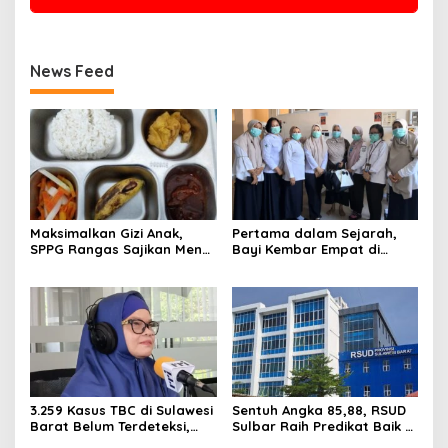
News Feed
Maksimalkan Gizi Anak,
Pertama dalam Sejarah,
SPPG Rangas Sajikan Menu
Bayi Kembar Empat di
Daging Sapi untuk 2.798
RSUD Sulbar Diperbolehkan
Penerima
Pulang dalam Kondisi
Sehat
3.259 Kasus TBC di Sulawesi
Sentuh Angka 85,88, RSUD
Barat Belum Terdeteksi,
Sulbar Raih Predikat Baik di
Dinkes: Ancaman Penularan
Era Panca Daya Suhardi