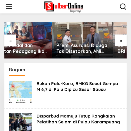
S
k
i
p
t
o
c
o
«
»
n
Premi Asuransi Diduga
Sering Paksa Nasabah
t
Tak Disetorkan, Ahli
BRI Bayar Parkir
e
Waris Ancam Gugat PT
Gratis, Jukir Liar di
n
Mitra Sinar Sepadan
Mamuju Diciduk Polisi
t
Finance ke PN Mamuju
Ragam
Bukan Palu-Koro, BMKG Sebut Gempa
M 6,7 di Palu Dipicu Sesar Sausu
Disparbud Mamuju Tutup Rangkaian
Pelatihan Selam di Pulau Karampuang