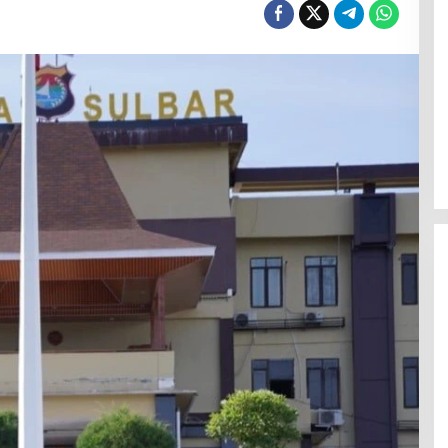
Polresta Mamuju Terapkan
Restorative Justice Kasus
Intimidasi Juru Parkir Jalan Emmy
Saelan