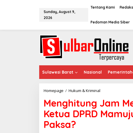
S
k
Tentang Kami
Redaks
Sunday, August 9,
i
2026
p
Pedoman Media Siber
t
o
c
o
n
t
e
n
t
Sulawesi Barat
Nasional
Pemerintah
Homepage
/
Hukum & Kriminal
M
e
Menghitung Jam Me
n
g
Ketua DPRD Mamuju
h
i
Paksa?
t
u