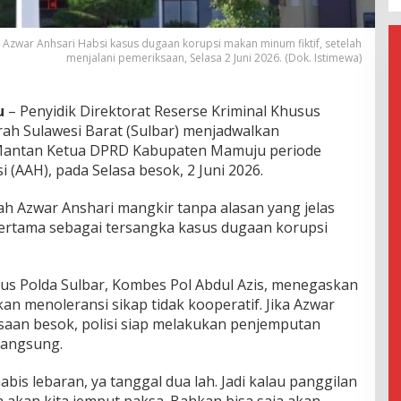
Azwar Anhsari Habsi kasus dugaan korupsi makan minum fiktif, setelah
menjalani pemeriksaan, Selasa 2 Juni 2026. (Dok. Istimewa)
u
– Penyidik Direktorat Reserse Kriminal Khusus
rah Sulawesi Barat (Sulbar) menjadwalkan
Mantan Ketua DPRD Kabupaten Mamuju periode
 (AAH), pada Selasa besok, 2 Juni 2026.
lah Azwar Anshari mangkir tanpa alasan yang jelas
ertama sebagai tersangka kasus dugaan korupsi
sus Polda Sulbar, Kombes Pol Abdul Azis, menegaskan
kan menoleransi sikap tidak kooperatif. Jika Azwar
aan besok, polisi siap melakukan penjemputan
langsung.
is lebaran, ya tanggal dua lah. Jadi kalau panggilan
ja akan kita jemput paksa. Bahkan bisa saja akan