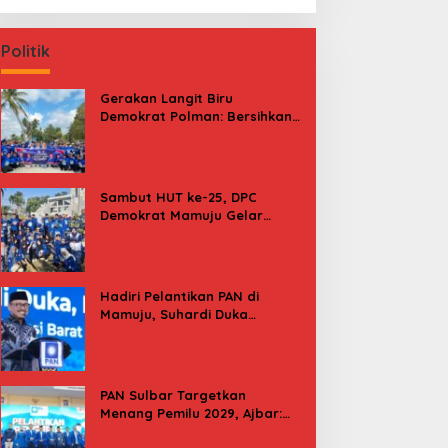
Politik
Gerakan Langit Biru
Demokrat Polman: Bersihkan
Pantai, Cek Kesehatan dan
Donor Darah
Sambut HUT ke-25, DPC
Demokrat Mamuju Gelar
Baksos Gerakan Langit Biru
Indonesia Asri
Hadiri Pelantikan PAN di
Mamuju, Suhardi Duka
Kenang 2 Kali Diusung Jadi
Bupati
PAN Sulbar Targetkan
Menang Pemilu 2029, Ajbar:
Bagi Kami, Februari 2029 Itu