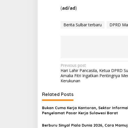
(
ad/ad
)
Berita Sulbar terbaru
DPRD Ma
P
Previous post
Hari Lahir Pancasila, Ketua DPRD Su
o
Amalia Fitri Ingatkan Pentingnya Me
s
Kerukunan
t
Related Posts
n
a
Bukan Cuma Kerja Kantoran, Sektor Informal
v
Penyelamat Pasar Kerja Sulawesi Barat
i
Berburu Sinyal Piala Dunia 2026, Cara Mamuj