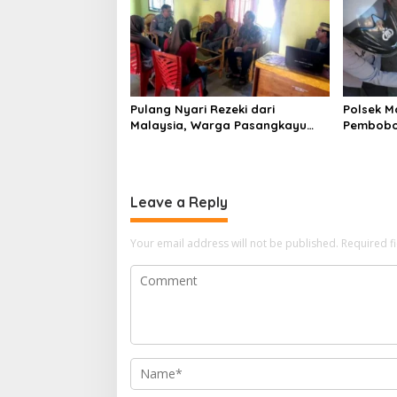
Pulang Nyari Rezeki dari
Polsek Ma
Malaysia, Warga Pasangkayu
Pembobo
Kaget Rumahnya Sudah
Korban R
Bersertifikat atas Nama Orang
Lain
Leave a Reply
Your email address will not be published.
Required f