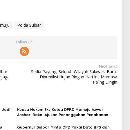
muju
Polda Sulbar
Follow Us
Next post
lbar
Sedia Payung, Seluruh Wilayah Sulawesi Barat
njaga
Diprediksi Hujan Ringan Hari Ini, Mamasa
Paling Dingin
 Jadi
Kuasa Hukum Eks Ketua DPRD Mamuju Azwar
Anshari Bakal Ajukan Penangguhan Penahanan
u
Gubernur Sulbar Minta OPD Pakai Data BPS dan