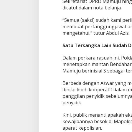
Sekretariat DPRD Mamuju hing
dicatut dalam nota belanja.
“Semua (saksi) sudah kami per
membuat pertanggungjawaban 
mengetahui,” tutur Abdul Azis.
Satu Tersangka Lain Sudah D
Dalam perkara rasuah ini, Polda
menetapkan mantan Bendahara
Mamuju berinisial S sebagai te
Berbeda dengan Azwar yang me
dinilai lebih kooperatif dalam
panggilan penyidik sebelumny
penyidik.
Kini, publik menanti apakah 
kewajibannya besok di Mapolda
aparat kepolisian.