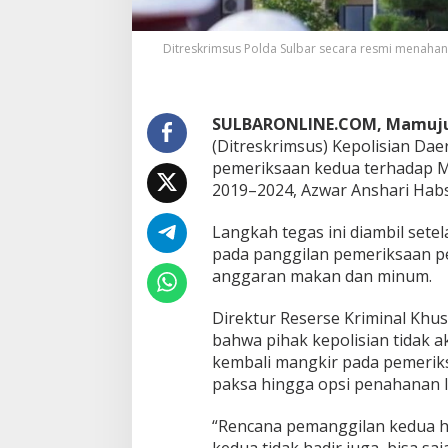
E
k
s
Ditreskrimsus Polda Sulbar secara resmi menahan 
K
e
t
u
SULBARONLINE.COM, Mamuj
a
(Ditreskrimsus) Kepolisian Dae
D
P
pemeriksaan kedua terhadap 
R
2019–2024, Azwar Anshari Habsi
D
M
Langkah tegas ini diambil sete
a
pada panggilan pemeriksaan p
m
u
anggaran makan dan minum.
j
u
Direktur Reserse Kriminal Khu
,
bahwa pihak kepolisian tidak a
K
kembali mangkir pada pemeriks
o
o
paksa hingga opsi penahanan 
p
e
“Rencana pemanggilan kedua hab
r
kedua tidak hadir juga, bisa sa