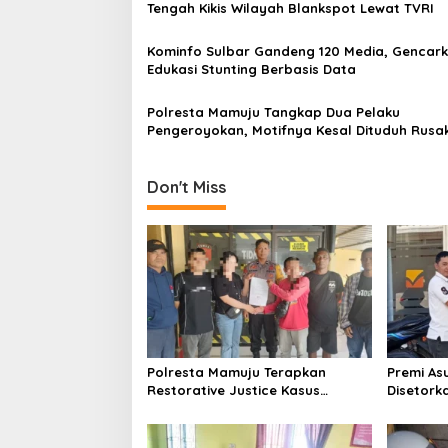
g
Tengah Kikis Wilayah Blankspot Lewat TVRI
a
Kominfo Sulbar Gandeng 120 Media, Gencar
t
Edukasi Stunting Berbasis Data
i
Polresta Mamuju Tangkap Dua Pelaku
o
Pengeroyokan, Motifnya Kesal Dituduh Rusa
n
Sekretariat
Don't Miss
Polresta Mamuju Terapkan
Premi As
Restorative Justice Kasus
Disetork
Intimidasi Juru Parkir Jalan
Gugat PT
Emmy Saelan
Finance 