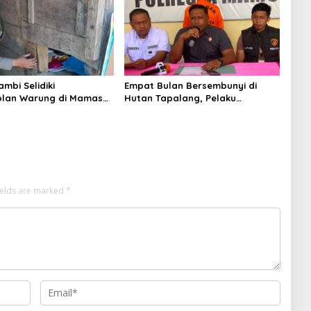
mbi Selidiki
Empat Bulan Bersembunyi di
lan Warung di Mamasa,
Hutan Tapalang, Pelaku
ugi Jutaan Rupiah
Pengeroyokan SPBU Mamuju
Diringkus Polisi
ields are marked
*