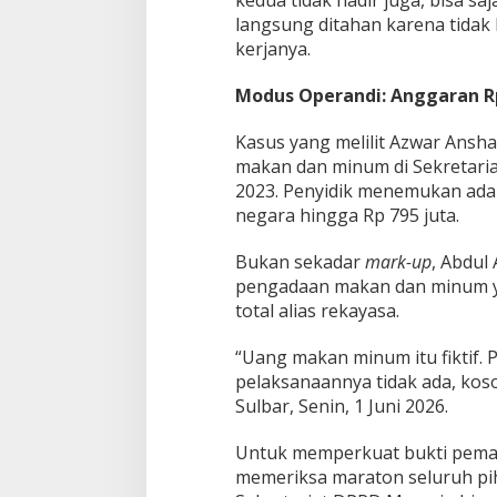
a
langsung ditahan karena tidak k
t
i
kerjanya.
f
a
Modus Operandi: Anggaran Rp
t
a
Kasus yang melilit Azwar Ansha
u
makan dan minum di Sekretar
J
e
2023. Penyidik menemukan ad
m
negara hingga Rp 795 juta.
p
u
Bukan sekadar
mark-up
, Abdul
t
pengadaan makan dan minum yan
P
a
total alias rekayasa.
k
s
“Uang makan minum itu fiktif. 
a
pelaksanaannya tidak ada, kos
?
Sulbar, Senin, 1 Juni 2026.
Untuk memperkuat bukti pemals
memeriksa maraton seluruh piha