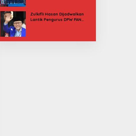
Besok
Zulkifli Hasan Dijadwalkan
Lantik Pengurus DPW PAN
Sulbar, Usung Agenda “Satu
Tekad Bantu Rakyat”