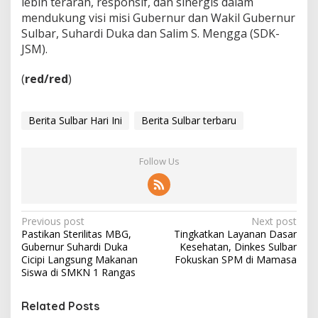
lebih terarah, responsif, dan sinergis dalam
t
mendukung visi misi Gubernur dan Wakil Gubernur
k
Sulbar, Suhardi Duka dan Salim S. Mengga (SDK-
a
JSM).
n
K
o
(
red/red
)
n
e
k
Berita Sulbar Hari Ini
Berita Sulbar terbaru
t
i
v
Follow Us
i
t
a
s
A
P
Previous post
Next post
n
Pastikan Sterilitas MBG,
Tingkatkan Layanan Dasar
o
t
Gubernur Suhardi Duka
Kesehatan, Dinkes Sulbar
a
s
Cicipi Langsung Makanan
Fokuskan SPM di Mamasa
r
Siswa di SMKN 1 Rangas
t
w
i
n
Related Posts
l