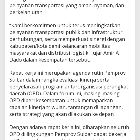
r
pelayanan transportasi yang aman, nyaman, dan
h
berkelanjutan.
u
b
“Kami berkomitmen untuk terus meningkatkan
u
pelayanan transportasi publik dan infrastruktur
n
g
perhubungan, serta memperkuat sinergi dengan
a
kabupaten/kota demi kelancaran mobilitas
n
masyarakat dan distribusi logistik,” ujar Amir A.
S
Dado dalam kesempatan tersebut.
u
l
b
Rapat kerja ini merupakan agenda rutin Pemprov
a
Sulbar dalam rangka evaluasi kinerja serta
r
penyelarasan program antarorganisasi perangkat
S
daerah (OPD). Dalam forum ini, masing-masing
i
OPD diberi kesempatan untuk memaparkan
a
p
capaian kinerja triwulan, tantangan di lapangan,
T
serta strategi yang akan dilakukan ke depan.
i
n
Dengan adanya rapat kerja ini, diharapkan seluruh
g
OPD di lingkungan Pemprov Sulbar dapat bekerja
k
a