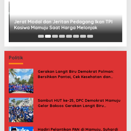
Jerat Modal dan Jeritan Pedagang Ikan TPI
P
Kasiwa Mamuju Saat Harga Melonjak
W
F
Politik
Gerakan Langit Biru Demokrat Polman:
Bersihkan Pantai, Cek Kesehatan dan
Donor Darah
Sambut HUT ke-25, DPC Demokrat Mamuju
Gelar Baksos Gerakan Langit Biru
Indonesia Asri
Hadiri Pelantikan PAN di Mamuju, Suhardi