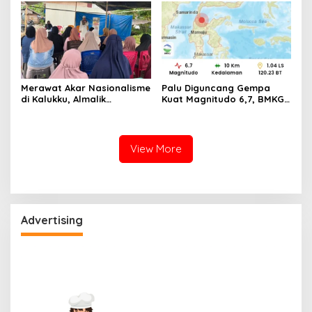
Merawat Akar Nasionalisme
Palu Diguncang Gempa
di Kalukku, Almalik
Kuat Magnitudo 6,7, BMKG
Pababari Ingatkan Bahaya
Rilis Pernyataan Soal
Pudarnya Nilai Kebangsaan
Ancaman Tsunami
View More
Advertising