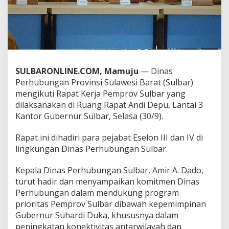
m
P
r
i
o
r
i
SULBARONLINE.COM, Mamuju
— Dinas
t
a
Perhubungan Provinsi Sulawesi Barat (Sulbar)
s
mengikuti Rapat Kerja Pemprov Sulbar yang
P
dilaksanakan di Ruang Rapat Andi Depu, Lantai 3
e
Kantor Gubernur Sulbar, Selasa (30/9).
m
p
r
Rapat ini dihadiri para pejabat Eselon III dan IV di
o
lingkungan Dinas Perhubungan Sulbar.
v
,
Kepala Dinas Perhubungan Sulbar, Amir A. Dado,
D
turut hadir dan menyampaikan komitmen Dinas
i
n
Perhubungan dalam mendukung program
a
prioritas Pemprov Sulbar dibawah kepemimpinan
s
Gubernur Suhardi Duka, khususnya dalam
P
peningkatan konektivitas antarwilayah dan
e