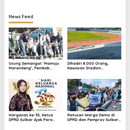
News Feed
Usung Semangat ‘Mamuju
Dihadiri 8.000 Orang,
Marendeng’, Pemkab
Kawasan Stadion
Mamuju Pulihkan Ekosistem
Manakarra Mamuju
Laut Lewat 213 Fragmen
Kembali Kinclong Pasca-
Karang
Hari Bhayangkara
Harganas ke-33, Ketua
Ratusan Warga Demo di
DPRD Sulbar Ajak Para
DPRD dan Pemprov Sulbar,
Ayah ‘Hadir Seutuhnya’
Serukan Keberlanjutan
demi Indonesia Emas 2046
MBG