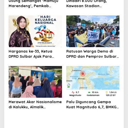
i
Usung Semangat ‘Mamuju
Dihadiri 8.000 Orang,
Marendeng’, Pemkab
Kawasan Stadion
Mamuju Pulihkan Ekosistem
Manakarra Mamuju
Laut Lewat 213 Fragmen
Kembali Kinclong Pasca-
Karang
Hari Bhayangkara
Harganas ke-33, Ketua
Ratusan Warga Demo di
DPRD Sulbar Ajak Para
DPRD dan Pemprov Sulbar,
Ayah ‘Hadir Seutuhnya’
Serukan Keberlanjutan
demi Indonesia Emas 2046
MBG
Merawat Akar Nasionalisme
Palu Diguncang Gempa
di Kalukku, Almalik
Kuat Magnitudo 6,7, BMKG
Pababari Ingatkan Bahaya
Rilis Pernyataan Soal
Pudarnya Nilai Kebangsaan
Ancaman Tsunami