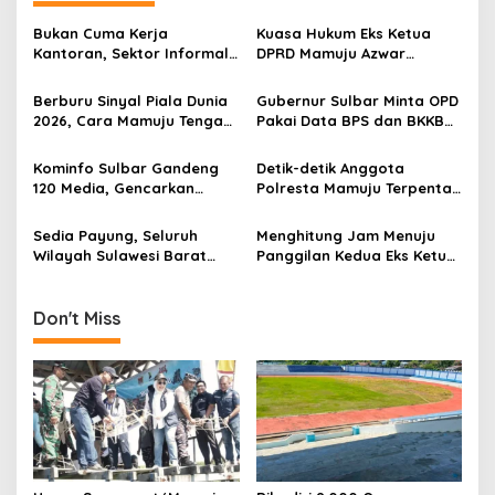
a
a
y
v
Bukan Cuma Kerja
Kuasa Hukum Eks Ketua
a
Kantoran, Sektor Informal
DPRD Mamuju Azwar
h
i
Jadi Penyelamat Pasar
Anshari Bakal Ajukan
d
g
Kerja Sulawesi Barat
Penangguhan Penahanan
a
Berburu Sinyal Piala Dunia
Gubernur Sulbar Minta OPD
n
2026, Cara Mamuju Tengah
Pakai Data BPS dan BKKBN
a
L
Kikis Wilayah Blankspot
untuk Percepatan
t
a
Lewat TVRI
Penurunan Stunting
Kominfo Sulbar Gandeng
Detik-detik Anggota
y
i
120 Media, Gencarkan
Polresta Mamuju Terpental
a
Edukasi Stunting Berbasis
Dipukul Massa Saat
o
n
Data
Amankan Demo Mahasiswa
Sedia Payung, Seluruh
Menghitung Jam Menuju
a
n
Wilayah Sulawesi Barat
Panggilan Kedua Eks Ketua
n
Diprediksi Hujan Ringan
DPRD Mamuju, Kooperatif
T
Hari Ini, Mamasa Paling
atau Jemput Paksa?
r
Dingin
Don't Miss
a
n
s
p
o
r
t
a
s