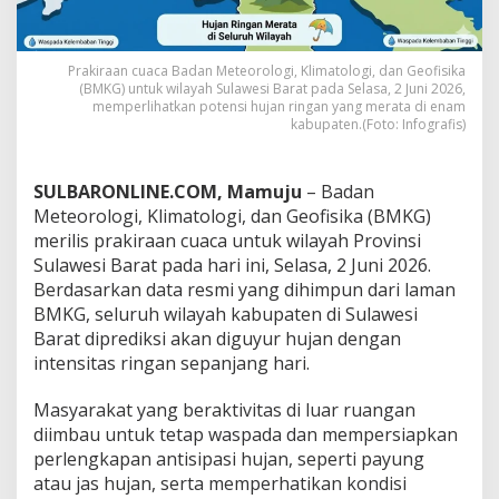
i
l
a
Prakiraan cuaca Badan Meteorologi, Klimatologi, dan Geofisika
y
(BMKG) untuk wilayah Sulawesi Barat pada Selasa, 2 Juni 2026,
a
memperlihatkan potensi hujan ringan yang merata di enam
h
kabupaten.(Foto: Infografis)
S
u
l
SULBARONLINE.COM, Mamuju
– Badan
a
w
Meteorologi, Klimatologi, dan Geofisika (BMKG)
e
merilis prakiraan cuaca untuk wilayah Provinsi
s
Sulawesi Barat pada hari ini, Selasa, 2 Juni 2026.
i
Berdasarkan data resmi yang dihimpun dari laman
B
BMKG, seluruh wilayah kabupaten di Sulawesi
a
r
Barat diprediksi akan diguyur hujan dengan
a
intensitas ringan sepanjang hari.
t
D
Masyarakat yang beraktivitas di luar ruangan
i
diimbau untuk tetap waspada dan mempersiapkan
p
r
perlengkapan antisipasi hujan, seperti payung
e
atau jas hujan, serta memperhatikan kondisi
d