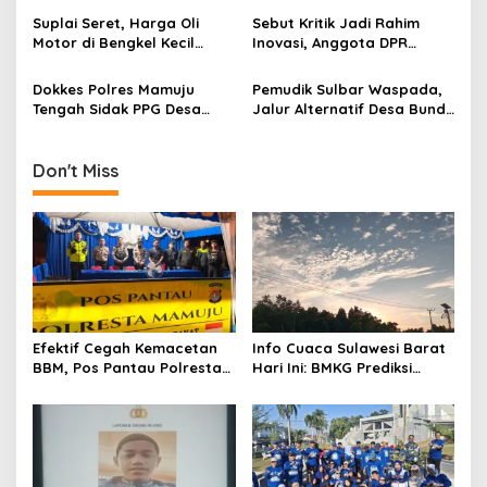
t
Tantangan Disrupsi Global
Lain Sebelum PT MAS Hadir
Suplai Seret, Harga Oli
Sebut Kritik Jadi Rahim
i
Motor di Bengkel Kecil
Inovasi, Anggota DPR
Mamuju Tengah Melonjak
Tantang Jurnalis IJS
o
Rp10 Ribu
Polman Mandiri Secara
Dokkes Polres Mamuju
Pemudik Sulbar Waspada,
n
Ekonomi
Tengah Sidak PPG Desa
Jalur Alternatif Desa Bunde
Mahahe, Pastikan Kemanan
Mamuju Rawan Kecelakaan
MBG
Don't Miss
Efektif Cegah Kemacetan
Info Cuaca Sulawesi Barat
BBM, Pos Pantau Polresta
Hari Ini: BMKG Prediksi
Mamuju Amankan Jalur
Seluruh Wilayah Berawan
SPBU Kali Mamuju