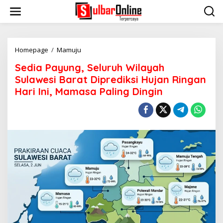
S
k
i
p
t
o
Homepage
/
Mamuju
S
c
e
Sedia Payung, Seluruh Wilayah
o
d
n
i
Sulawesi Barat Diprediksi Hujan Ringan
t
a
Hari Ini, Mamasa Paling Dingin
e
P
n
a
t
y
u
n
g
,
S
e
l
u
r
u
h
W