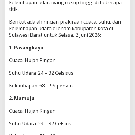
kelembapan udara yang cukup tinggi di beberapa
i
titik.
k
s
i
Berikut adalah rincian prakiraan cuaca, suhu, dan
H
kelembapan udara di enam kabupaten kota di
u
Sulawesi Barat untuk Selasa, 2 Juni 2026:
j
a
1
.
Pasangkayu
n
R
i
Cuaca: Hujan Ringan
n
g
Suhu Udara: 24 – 32 Celsisus
a
n
Kelembapan: 68 – 99 persen
H
a
r
2. Mamuju
i
I
Cuaca: Hujan Ringan
n
i
Suhu Udara: 23 – 32 Celsius
,
M
a