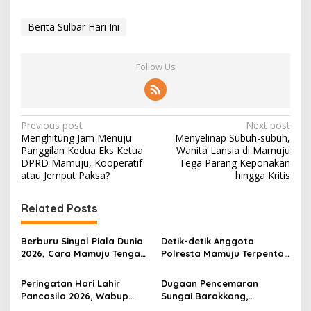
Berita Sulbar Hari Ini
Follow Us
P
Previous post
Next post
Menghitung Jam Menuju
Menyelinap Subuh-subuh,
o
Panggilan Kedua Eks Ketua
Wanita Lansia di Mamuju
s
DPRD Mamuju, Kooperatif
Tega Parang Keponakan
atau Jemput Paksa?
hingga Kritis
t
n
Related Posts
a
v
Berburu Sinyal Piala Dunia
Detik-detik Anggota
2026, Cara Mamuju Tengah
Polresta Mamuju Terpental
i
Kikis Wilayah Blankspot
Dipukul Massa Saat
g
Lewat TVRI
Amankan Demo Mahasiswa
Peringatan Hari Lahir
Dugaan Pencemaran
Pancasila 2026, Wabup
Sungai Barakkang,
a
Mamuju Tengah Ingatkan
Abdullah: Ada Perusahaan