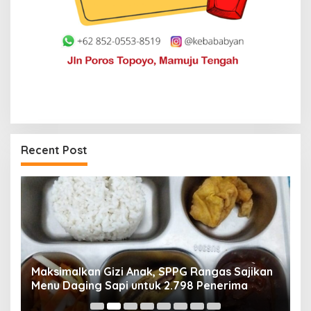
Recent Post
Maksimalkan Gizi Anak, SPPG Rangas Sajikan
P
Menu Daging Sapi untuk 2.798 Penerima
P
B