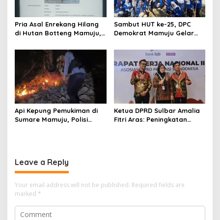
Pria Asal Enrekang Hilang
Sambut HUT ke-25, DPC
di Hutan Botteng Mamuju,
Demokrat Mamuju Gelar
Sempat Kirim SMS
Baksos Gerakan Langit Biru
Kelaparan ke Istri
Indonesia Asri
Api Kepung Pemukiman di
Ketua DPRD Sulbar Amalia
Sumare Mamuju, Polisi
Fitri Aras: Peningkatan
Kerahkan Water Cannon
Status Mamuju Adalah
Jinakkan Karhutla
Lompatan Mutlak
Leave a Reply
Your email address will not be published.
Required fields are
marked
*