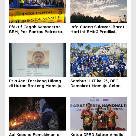
Efektif Cegah Kemacetan
Info Cuaca Sulawesi Barat
BBM, Pos Pantau Polresta
Hari Ini: BMKG Prediksi
Mamuju Amankan Jalur
Seluruh Wilayah Berawan
SPBU Kali Mamuju
Pria Asal Enrekang Hilang
Sambut HUT ke-25, DPC
di Hutan Botteng Mamuju,
Demokrat Mamuju Gelar
Sempat Kirim SMS
Baksos Gerakan Langit Biru
Kelaparan ke Istri
Indonesia Asri
Api Kepung Pemukiman di
Ketua DPRD Sulbar Amalia