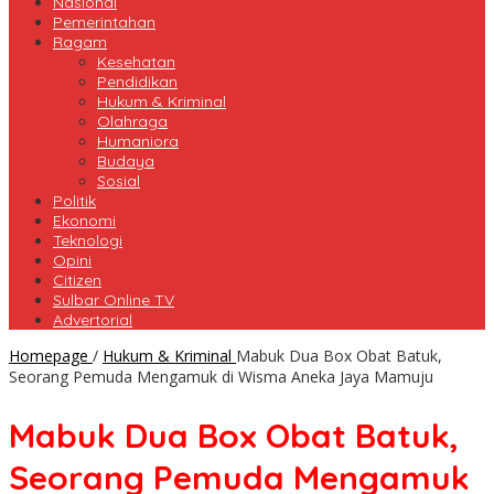
Nasional
Pemerintahan
Ragam
Kesehatan
Pendidikan
Hukum & Kriminal
Olahraga
Humaniora
Budaya
Sosial
Politik
Ekonomi
Teknologi
Opini
Citizen
Sulbar Online TV
Advertorial
Homepage
/
Hukum & Kriminal
Mabuk Dua Box Obat Batuk,
Seorang Pemuda Mengamuk di Wisma Aneka Jaya Mamuju
Mabuk Dua Box Obat Batuk,
Seorang Pemuda Mengamuk