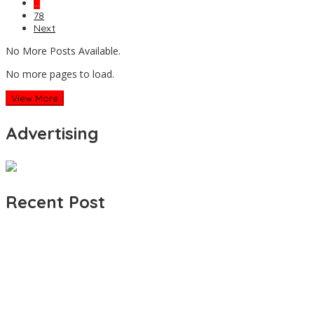
…
78
Next
No More Posts Available.
No more pages to load.
View More
Advertising
Recent Post
Polresta Mamuju Terapkan Restorative Justice Kasus Intimidasi
Juru Parkir Jalan Emmy Saelan
Jerat Modal dan Jeritan Pedagang Ikan TPI Kasiwa Mamuju
Saat Harga Melonjak