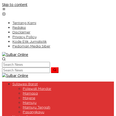
Skip to content
Tentang Kami
Redaksi
Disclaimer
Privacy Policy
Kode Etik Jurnalistik
Pedoman Media Siber
Sulawesi Barat
Polewali Mandar
Mamasa
Majene
Mamuju
Mamuju Tengah
Pasangkayu