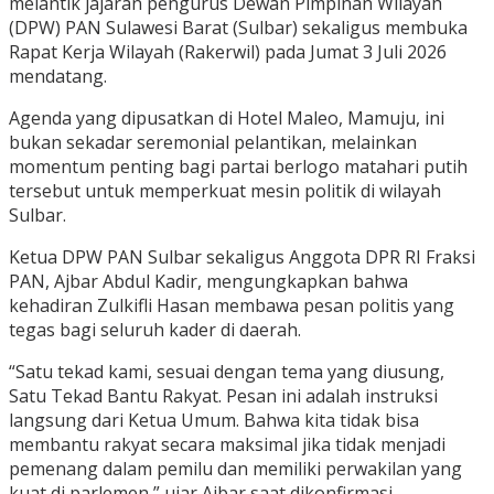
melantik jajaran pengurus Dewan Pimpinan Wilayah
(DPW) PAN Sulawesi Barat (Sulbar) sekaligus membuka
Rapat Kerja Wilayah (Rakerwil) pada Jumat 3 Juli 2026
mendatang.
Agenda yang dipusatkan di Hotel Maleo, Mamuju, ini
bukan sekadar seremonial pelantikan, melainkan
momentum penting bagi partai berlogo matahari putih
tersebut untuk memperkuat mesin politik di wilayah
Sulbar.
Ketua DPW PAN Sulbar sekaligus Anggota DPR RI Fraksi
PAN, Ajbar Abdul Kadir, mengungkapkan bahwa
kehadiran Zulkifli Hasan membawa pesan politis yang
tegas bagi seluruh kader di daerah.
“Satu tekad kami, sesuai dengan tema yang diusung,
Satu Tekad Bantu Rakyat. Pesan ini adalah instruksi
langsung dari Ketua Umum. Bahwa kita tidak bisa
membantu rakyat secara maksimal jika tidak menjadi
pemenang dalam pemilu dan memiliki perwakilan yang
kuat di parlemen,” ujar Ajbar saat dikonfirmasi