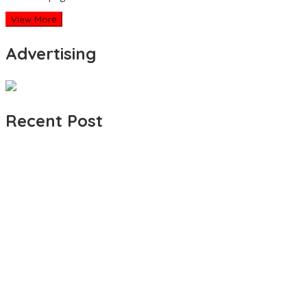
View More
Advertising
Recent Post
Polresta Mamuju Terapkan Restorative Justice Kasus Intimidasi
Juru Parkir Jalan Emmy Saelan
Jerat Modal dan Jeritan Pedagang Ikan TPI Kasiwa Mamuju
Saat Harga Melonjak
Premi Asuransi Diduga Tak Disetorkan, Ahli Waris Ancam Gugat
PT Mitra Sinar Sepadan Finance ke PN Mamuju
Sering Paksa Nasabah BRI Bayar Parkir Gratis, Jukir Liar di
Mamuju Diciduk Polisi