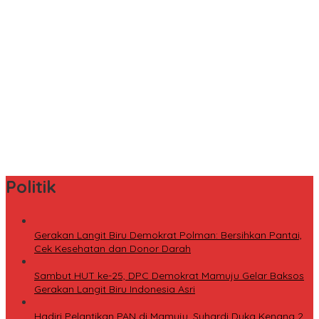
Efektif Cegah Kemacetan BBM, Pos Pantau Polresta Mamuju
Amankan Jalur SPBU Kali Mamuju
Maksimalkan Gizi Anak, SPPG Rangas Sajikan Menu Daging Sapi
untuk 2.798 Penerima
Pulang Nyari Rezeki dari Malaysia, Warga Pasangkayu Kaget
Rumahnya Sudah Bersertifikat atas Nama Orang Lain
Tingkatkan Minat Baca, Dinas Perpusip Sulbar Angkat Buku
Karya Penulis Lokal ke Publik
Politik
Gerakan Langit Biru Demokrat Polman: Bersihkan Pantai,
Cek Kesehatan dan Donor Darah
Sambut HUT ke-25, DPC Demokrat Mamuju Gelar Baksos
Gerakan Langit Biru Indonesia Asri
Hadiri Pelantikan PAN di Mamuju, Suhardi Duka Kenang 2