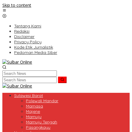
Skip to content
Tentang Kami
Redaksi
Disclaimer
Privacy Policy
Kode Etik Jurnalistik
Pedoman Media Siber
Sulawesi Barat
Polewali Mandar
Mamasa
Majene
Mamuju
Mamuju Tengah
Pasangkayu