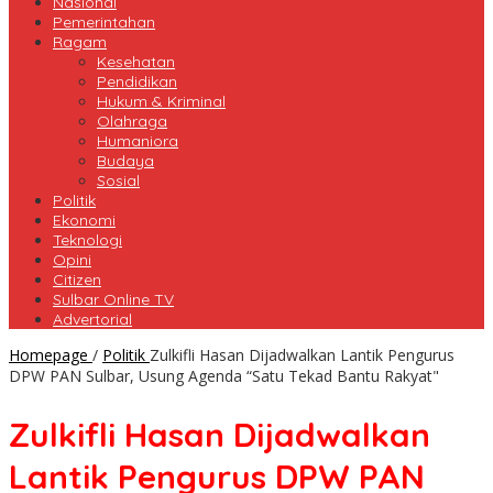
Nasional
Pemerintahan
Ragam
Kesehatan
Pendidikan
Hukum & Kriminal
Olahraga
Humaniora
Budaya
Sosial
Politik
Ekonomi
Teknologi
Opini
Citizen
Sulbar Online TV
Advertorial
Homepage
/
Politik
Zulkifli Hasan Dijadwalkan Lantik Pengurus
DPW PAN Sulbar, Usung Agenda “Satu Tekad Bantu Rakyat"
Zulkifli Hasan Dijadwalkan
Lantik Pengurus DPW PAN