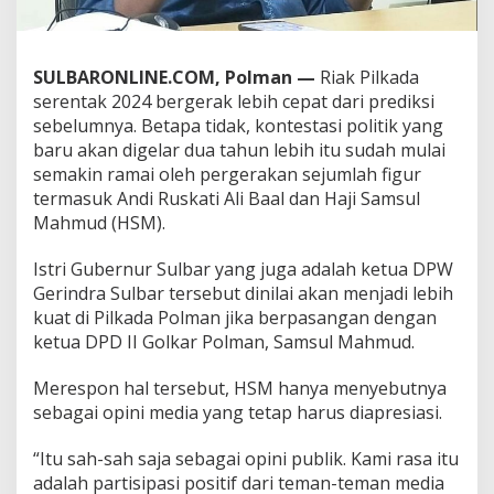
s
k
a
t
SULBARONLINE.COM, Polman —
Riak Pilkada
i
serentak 2024 bergerak lebih cepat dari prediksi
,
sebelumnya. Betapa tidak, kontestasi politik yang
H
baru akan digelar dua tahun lebih itu sudah mulai
S
semakin ramai oleh pergerakan sejumlah figur
M
;
termasuk Andi Ruskati Ali Baal dan Haji Samsul
B
Mahmud (HSM).
e
l
Istri Gubernur Sulbar yang juga adalah ketua DPW
u
Gerindra Sulbar tersebut dinilai akan menjadi lebih
m
W
kuat di Pilkada Polman jika berpasangan dengan
a
ketua DPD II Golkar Polman, Samsul Mahmud.
k
t
Merespon hal tersebut, HSM hanya menyebutnya
u
sebagai opini media yang tetap harus diapresiasi.
n
y
a
“Itu sah-sah saja sebagai opini publik. Kami rasa itu
B
adalah partisipasi positif dari teman-teman media
i