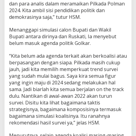
dan para analis dalam meramaikan Pilkada Polman
c
2024. Kita ambil sisi pendidikan politik dan
a
r
demokrasinya saja,” tutur HSM.
a
P
Menanggapi simulasi calon Bupati dan Wakil
a
Bupati antara dirinya dan Ruskati, Ia menyebut
s
belum masuk agenda politik Golkar.
a
n
g
“Kita belum ada agenda terkait akan berkoalisi atau
a
berpasangan dengan siapa. Pilkada masih cukup
n
jauh, jadi kita memilih memperkuat trend survei
yang sudah mulai bagus. Saya kira semua figur
yang ingin maju di 2024 sedang melakukan hal
sama. Jadi biarlah kita semua berjalan on the track
dulu. Nantikan di awal-awan 2022 akan turun
survei. Disitu kita lihat bagaimana taktis
strategisnya, bagaimana komposisinya termasuk
bagaimana simulasi koalisinya. Itu ranahnya
rekomendasi hasil survei ya,” jelas HSM.
Menurutnya, selain agenda koalisi masing-masing