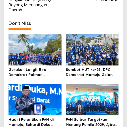
s
Royong Membangun
t
Daerah
n
Don't Miss
a
v
i
g
a
t
Gerakan Langit Biru
Sambut HUT ke-25, DPC
i
Demokrat Polman:
Demokrat Mamuju Gelar
o
Bersihkan Pantai, Cek
Baksos Gerakan Langit Biru
Kesehatan dan Donor
Indonesia Asri
n
Darah
Hadiri Pelantikan PAN di
PAN Sulbar Targetkan
Mamuju, Suhardi Duka
Menang Pemilu 2029, Ajbar: