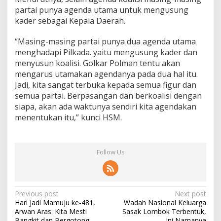
partai punya agenda utama untuk mengusung
kader sebagai Kepala Daerah.
“Masing-masing partai punya dua agenda utama
menghadapi Pilkada. yaitu mengusung kader dan
menyusun koalisi. Golkar Polman tentu akan
mengarus utamakan agendanya pada dua hal itu.
Jadi, kita sangat terbuka kepada semua figur dan
semua partai. Berpasangan dan berkoalisi dengan
siapa, akan ada waktunya sendiri kita agendakan
menentukan itu,” kunci HSM.
Follow Us
P
Previous post
Next post
Hari Jadi Mamuju ke-481,
Wadah Nasional Keluarga
o
Arwan Aras: Kita Mesti
Sasak Lombok Terbentuk,
Bangkit dan Bergotong
Ini Namanya