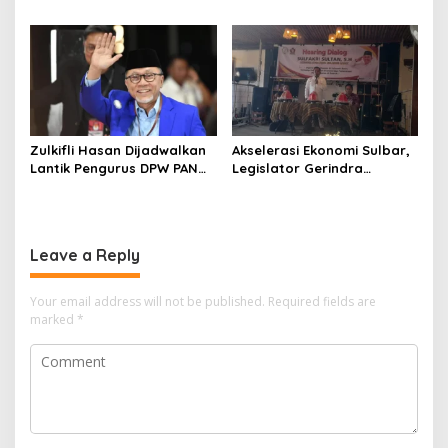
Kenang 2 Kali Diusung Jadi
Bagi Kami, Februari 2029
Bupati
Itu Besok
Zulkifli Hasan Dijadwalkan
Akselerasi Ekonomi Sulbar,
Lantik Pengurus DPW PAN
Legislator Gerindra
Sulbar, Usung Agenda
Gulirkan Urgensi
“Satu Tekad Bantu Rakyat”
Pembentukan Kota Otonom
Leave a Reply
Your email address will not be published.
Required fields are
marked
*