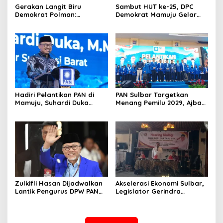
Gerakan Langit Biru
Sambut HUT ke-25, DPC
Demokrat Polman:
Demokrat Mamuju Gelar
Bersihkan Pantai, Cek
Baksos Gerakan Langit Biru
Kesehatan dan Donor
Indonesia Asri
Darah
Hadiri Pelantikan PAN di
PAN Sulbar Targetkan
Mamuju, Suhardi Duka
Menang Pemilu 2029, Ajbar:
Kenang 2 Kali Diusung Jadi
Bagi Kami, Februari 2029
Bupati
Itu Besok
Zulkifli Hasan Dijadwalkan
Akselerasi Ekonomi Sulbar,
Lantik Pengurus DPW PAN
Legislator Gerindra
Sulbar, Usung Agenda
Gulirkan Urgensi
“Satu Tekad Bantu Rakyat”
Pembentukan Kota Otonom