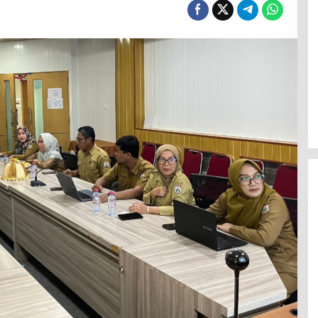
Efektif Cegah Kemacetan BBM,
Pos Pantau Polresta Mamuju
Amankan Jalur SPBU Kali Mamuju