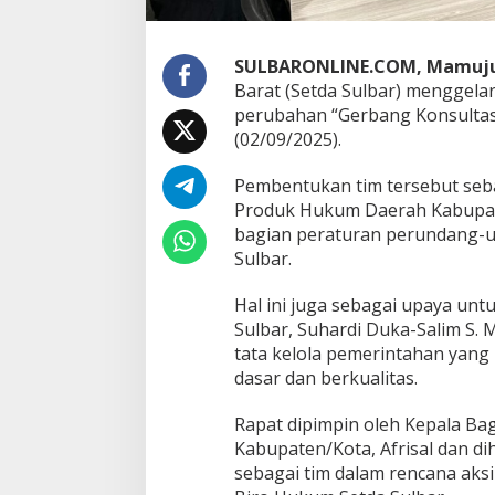
K
o
n
s
SULBARONLINE.COM, Mamuj
u
Barat (Setda Sulbar) menggela
l
perubahan “Gerbang Konsultas
t
(02/09/2025).
a
s
i
Pembentukan tim tersebut seba
P
Produk Hukum Daerah Kabupate
r
bagian peraturan perundang-
o
Sulbar.
d
u
k
Hal ini juga sebagai upaya un
H
Sulbar, Suhardi Duka-Salim S
u
tata kelola pemerintahan yang
k
dasar dan berkualitas.
u
m
D
Rapat dipimpin oleh Kepala B
a
Kabupaten/Kota, Afrisal dan d
e
sebagai tim dalam rencana aksi
r