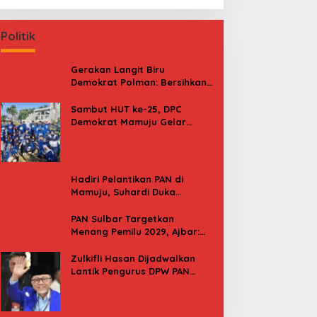
Politik
Gerakan Langit Biru
Demokrat Polman: Bersihkan
Pantai, Cek Kesehatan dan
Donor Darah
Sambut HUT ke-25, DPC
Demokrat Mamuju Gelar
Baksos Gerakan Langit Biru
Indonesia Asri
Hadiri Pelantikan PAN di
Mamuju, Suhardi Duka
Kenang 2 Kali Diusung Jadi
Bupati
PAN Sulbar Targetkan
Menang Pemilu 2029, Ajbar:
Bagi Kami, Februari 2029 Itu
Besok
Zulkifli Hasan Dijadwalkan
Lantik Pengurus DPW PAN
Sulbar, Usung Agenda “Satu
Tekad Bantu Rakyat”