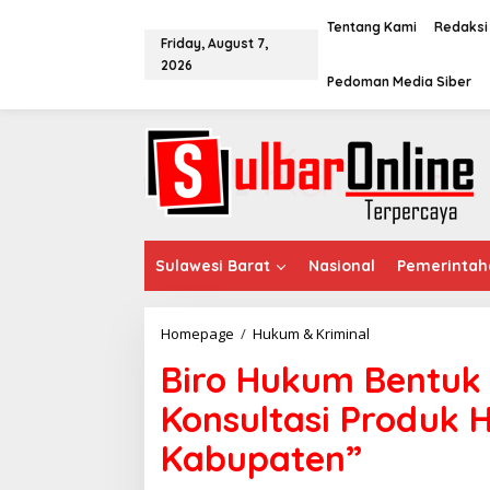
S
k
Tentang Kami
Redaksi
Friday, August 7,
i
2026
p
Pedoman Media Siber
t
o
c
o
n
t
e
n
t
Sulawesi Barat
Nasional
Pemerintah
Homepage
/
Hukum & Kriminal
B
i
Biro Hukum Bentuk 
r
o
Konsultasi Produk
H
u
Kabupaten”
k
u