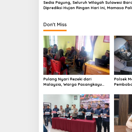
i
Sedia Payung, Seluruh Wilayah Sulawesi Bar
Diprediksi Hujan Ringan Hari Ini, Mamasa Pal
o
Dingin
n
Don't Miss
Pulang Nyari Rezeki dari
Polsek Ma
Malaysia, Warga Pasangkayu
Pembobo
Kaget Rumahnya Sudah
Korban R
Bersertifikat atas Nama Orang
Lain