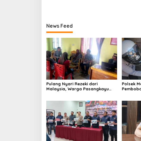
News Feed
Pulang Nyari Rezeki dari
Polsek Ma
Malaysia, Warga Pasangkayu
Pembobo
Kaget Rumahnya Sudah
Korban R
Bersertifikat atas Nama Orang
Lain