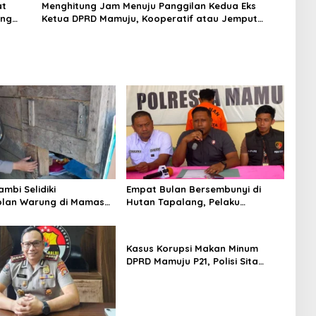
at
Menghitung Jam Menuju Panggilan Kedua Eks
ing
Ketua DPRD Mamuju, Kooperatif atau Jemput
Paksa?
mbi Selidiki
Empat Bulan Bersembunyi di
lan Warung di Mamasa,
Hutan Tapalang, Pelaku
ugi Jutaan Rupiah
Pengeroyokan SPBU Mamuju
Diringkus Polisi
Kasus Korupsi Makan Minum
DPRD Mamuju P21, Polisi Sita
Tanah Rp 600 Juta Milik Eks
Ketua Dewan