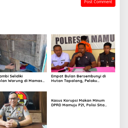
mbi Selidiki
Empat Bulan Bersembunyi di
lan Warung di Mamasa,
Hutan Tapalang, Pelaku
ugi Jutaan Rupiah
Pengeroyokan SPBU Mamuju
Diringkus Polisi
Kasus Korupsi Makan Minum
DPRD Mamuju P21, Polisi Sita
Tanah Rp 600 Juta Milik Eks
Ketua Dewan