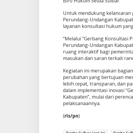
Biro Hukum Setda Sulbar.
a
h
K
Untuk mendukung kelancaran p
a
Perundang-Undangan Kabupate
b
layanan konsultasi hukum yang 
u
p
“Melalui “Gerbang Konsultasi
a
t
Perundang-Undangan Kabupate
e
ruang interaktif bagi pemerin
n
masukan dan saran terkait ran
"
Kegiatan ini merupakan bagian 
perubahan yang bertujuan men
lebih cepat, transparan, dan pa
dalam implementasi inovasi “
Kabupaten”, mulai dari peren
pelaksanaannya.
(
rls/pn
)