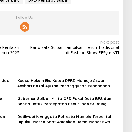
bar terbaru
OPD Pemprov Sulbar
Follow Us
Next post
 Penilaian
Pariwisata Sulbar Tampilkan Tenun Tradisional
Tahun 2025
di Fashion Show FESyar KTI
 Jadi
Kuasa Hukum Eks Ketua DPRD Mamuju Azwar
Anshari Bakal Ajukan Penangguhan Penahanan
u
Gubernur Sulbar Minta OPD Pakai Data BPS dan
BKKBN untuk Percepatan Penurunan Stunting
kan
Detik-detik Anggota Polresta Mamuju Terpental
Dipukul Massa Saat Amankan Demo Mahasiswa