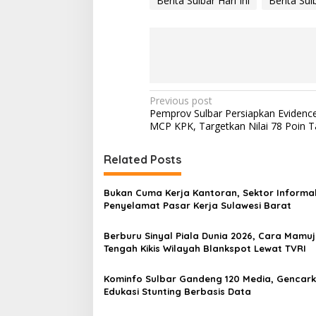
Berita Sulbar Hari Ini
Berita Sul
P
Previous post
Pemprov Sulbar Persiapkan Evidence
o
MCP KPK, Targetkan Nilai 78 Poin 
s
t
Related Posts
n
Bukan Cuma Kerja Kantoran, Sektor Informal
a
Penyelamat Pasar Kerja Sulawesi Barat
v
Berburu Sinyal Piala Dunia 2026, Cara Mamuj
i
Tengah Kikis Wilayah Blankspot Lewat TVRI
g
a
Kominfo Sulbar Gandeng 120 Media, Gencar
Edukasi Stunting Berbasis Data
t