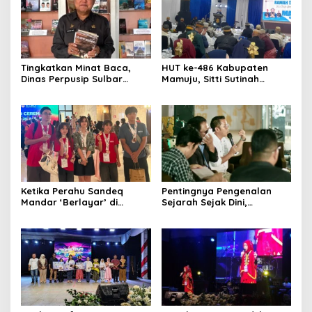
Tingkatkan Minat Baca,
HUT ke-486 Kabupaten
Dinas Perpusip Sulbar
Mamuju, Sitti Sutinah
Angkat Buku Karya Penulis
Luncurkan Buku Bahasa
Lokal ke Publik
Daerah untuk Tangkal
Kepunahan
Ketika Perahu Sandeq
Pentingnya Pengenalan
Mandar ‘Berlayar’ di
Sejarah Sejak Dini,
Panggung Olimpiade STEAM
Dispoparekraf Sulbar
Roma
Dorong Penguatan Muatan
Lokal