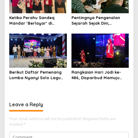
Ketika Perahu Sandeq
Pentingnya Pengenalan
Mandar ‘Berlayar’ di
Sejarah Sejak Dini,
Panggung Olimpiade STEAM
Dispoparekraf Sulbar
Roma
Dorong Penguatan Muatan
Lokal
Berikut Daftar Pemenang
Rangkaian Hari Jadi ke-
Lomba Nyanyi Solo Lagu
486, Disparbud Mamuju
Daerah Disparbud Mamuju
Resmi Buka Lomba Nyanyi
2026
Solo Lagu Daerah Tingkat
Pelajar
Leave a Reply
Your email address will not be published.
Required fields are
marked
*