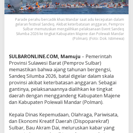
t
i
v
a
Parade perahu bercadik khas Mandar saat adu kecepatan dalam
gelaran festival Sandeq. Akibat keterbatasan anggaran, Pemprov
l
Sulbar memutuskan mengalihkan pelaksanaan Event Sandeq
S
Silumba 2026 ke tingkat Kabupaten Majene dan Polewali Mandar
a
(Polman). (Foto: Dok. Istimewa)
n
d
e
SULBARONLINE.COM, Mamuju
– Pemerintah
q
S
Provinsi Sulawesi Barat (Pemprov Sulbar)
i
memastikan bahwa ajang tahunan bergengsi,
l
Sandeq Silumba 2026, batal digelar dalam skala
u
provinsi akibat keterbatasan anggaran. Sebagai
m
gantinya, pelaksanaannya dialihkan ke tingkat
b
a
daerah dengan menggandeng Kabupaten Majene
2
dan Kabupaten Polewali Mandar (Polman).
0
2
Kepala Dinas Kepemudaan, Olahraga, Pariwisata,
6
dan Ekonomi Kreatif Daerah (Dispoparekraf)
K
i
Sulbar, Bau Akram Dai, meluruskan kabar yang
n