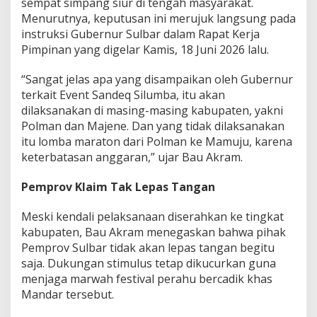
sempat simpang siur di tengah masyarakat.
i
Menurutnya, keputusan ini merujuk langsung pada
D
instruksi Gubernur Sulbar dalam Rapat Kerja
i
a
Pimpinan yang digelar Kamis, 18 Juni 2026 lalu.
l
i
“Sangat jelas apa yang disampaikan oleh Gubernur
h
terkait Event Sandeq Silumba, itu akan
k
dilaksanakan di masing-masing kabupaten, yakni
a
n
Polman dan Majene. Dan yang tidak dilaksanakan
k
itu lomba maraton dari Polman ke Mamuju, karena
e
keterbatasan anggaran,” ujar Bau Akram.
P
o
Pemprov Klaim Tak Lepas Tangan
l
m
a
Meski kendali pelaksanaan diserahkan ke tingkat
n
kabupaten, Bau Akram menegaskan bahwa pihak
d
Pemprov Sulbar tidak akan lepas tangan begitu
a
saja. Dukungan stimulus tetap dikucurkan guna
n
M
menjaga marwah festival perahu bercadik khas
a
Mandar tersebut.
j
e