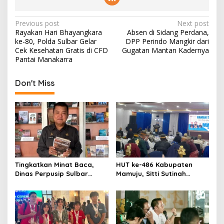
P
Previous post
Next post
Rayakan Hari Bhayangkara
Absen di Sidang Perdana,
o
ke-80, Polda Sulbar Gelar
DPP Perindo Mangkir dari
s
Cek Kesehatan Gratis di CFD
Gugatan Mantan Kadernya
Pantai Manakarra
t
n
Don't Miss
a
v
i
g
a
t
Tingkatkan Minat Baca,
HUT ke-486 Kabupaten
Dinas Perpusip Sulbar
Mamuju, Sitti Sutinah
i
Angkat Buku Karya Penulis
Luncurkan Buku Bahasa
o
Lokal ke Publik
Daerah untuk Tangkal
Kepunahan
n