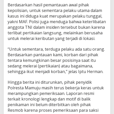
n
Berdasarkan hasil pemantauan awal pihak
W
kepolisian, untuk sementara pelaku utama dalam
a
kasus ini diduga kuat merupakan pelaku tunggal,
r
yakni MAF. Polisi juga menduga bahwa keterlibatan
g
anggota TNI dalam insiden tersebut bukan karena
a
d
terlibat pertikaian langsung, melainkan berusaha
a
untuk melerai keributan yang terjadi di lokasi.
n
L
“Untuk sementara, terduga pelaku ada satu orang.
u
Berdasarkan pantauan kami, korban dari pihak
k
a
tentara kemungkinan besar posisinya saat itu
i
sedang melerai (pertikaian) atau bagaimana,
T
sehingga ikut menjadi korban,” jelas Iptu Herman.
N
I
Hingga berita ini diturunkan, pihak penyidik
Polresta Mamuju masih terus bekerja keras untuk
merampungkan pemeriksaan. Laporan resmi
terkait kronologi lengkap dan motif di balik
penikaman ini belum diterbitkan oleh pihak
Resmob karena proses pemeriksaan para saksi