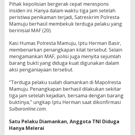
Pihak kepolisian bergerak cepat merespons
k
e
insiden ini. Hanya dalam waktu tiga jam setelah
K
peristiwa penikaman terjadi, Satreskrim Polresta
a
Mamuju berhasil membekuk terduga pelaku yang
r
berinisial MAF (20).
e
m
a
Kasi Humas Polresta Mamuju, Iptu Herman Basir,
M
membenarkan penangkapan kilat tersebut. Selain
a
mengamankan MAF, polisi juga menyita sejumlah
m
barang bukti yang diduga kuat digunakan dalam
u
aksi penganiayaan tersebut.
j
u
y
“Terduga pelaku sudah diamankan di Mapolresta
a
Mamuju. Penangkapan berhasil dilakukan sekitar
n
tiga jam setelah kejadian, bersama dengan barang
g
buktinya,” ungkap Iptu Herman saat dikonfirmasi
T
e
Sulbaronline.com.
w
a
Satu Pelaku Diamankan, Anggota TNI Diduga
s
Hanya Melerai
k
a