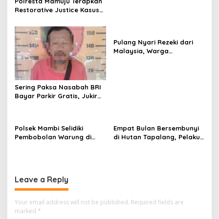
t
Polresta Mamuju Terapkan
Restorative Justice Kasus
i
Intimidasi Juru Parkir Jalan
o
Emmy Saelan
n
Pulang Nyari Rezeki dari
Malaysia, Warga
Pasangkayu Kaget
Rumahnya Sudah
Bersertifikat atas Nama
Orang Lain
Sering Paksa Nasabah BRI
Bayar Parkir Gratis, Jukir
Liar di Mamuju Diciduk Polisi
Polsek Mambi Selidiki
Empat Bulan Bersembunyi
Pembobolan Warung di
di Hutan Tapalang, Pelaku
Mamasa, Korban Rugi
Pengeroyokan SPBU
Jutaan Rupiah
Mamuju Diringkus Polisi
Leave a Reply
Your email address will not be published.
Required fields are
marked
*