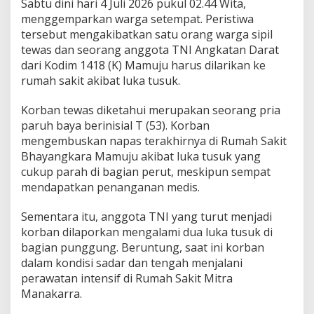
Sabtu dini hari 4 Juli 2026 pukul 02.44 Wita,
t
menggemparkan warga setempat. Peristiwa
i
tersebut mengakibatkan satu orang warga sipil
k
I
tewas dan seorang anggota TNI Angkatan Darat
n
dari Kodim 1418 (K) Mamuju harus dilarikan ke
s
rumah sakit akibat luka tusuk.
i
d
Korban tewas diketahui merupakan seorang pria
e
n
paruh baya berinisial T (53). Korban
B
mengembuskan napas terakhirnya di Rumah Sakit
e
Bhayangkara Mamuju akibat luka tusuk yang
r
cukup parah di bagian perut, meskipun sempat
d
a
mendapatkan penanganan medis.
r
a
Sementara itu, anggota TNI yang turut menjadi
h
korban dilaporkan mengalami dua luka tusuk di
d
bagian punggung. Beruntung, saat ini korban
i
K
dalam kondisi sadar dan tengah menjalani
a
perawatan intensif di Rumah Sakit Mitra
r
Manakarra.
a
o