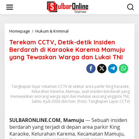
S
k
i
p
t
o
Homepage
/
Hukum & Kriminal
T
c
e
Terekam CCTV, Detik-detik Insiden
o
r
n
e
Berdarah di Karaoke Karema Mamuju
t
k
yang Tewaskan Warga dan Lukai TNI
e
a
n
m
t
C
C
T
Tangkapan layar rekaman CCTV di sekitar area parkir King Karaoke,
V
Kelurahan Karema, Mamuju, saat insiden berdarah yang
,
menewaskan seorang warga sipil dan melukai seorang anggota TNI,
D
Sabtu 4 Juli 2026 dini hari. (Foto: Tangkapan Layar CCTV)
e
t
i
SULBARONLINE.COM, Mamuju
— Sebuah insiden
k
-
berdarah yang terjadi di depan area parkir King
d
Karaoke, Kelurahan Karema, Kecamatan Mamuju,
e