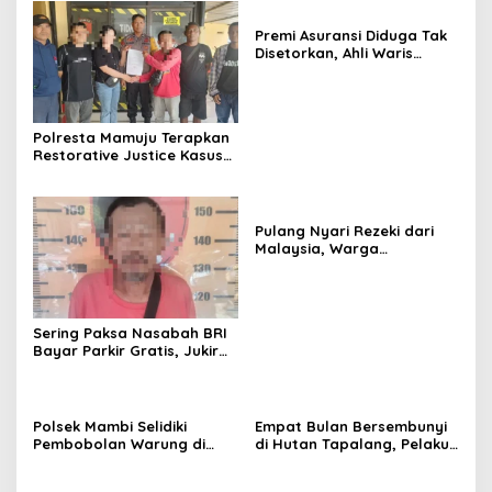
Premi Asuransi Diduga Tak
Disetorkan, Ahli Waris
Ancam Gugat PT Mitra
Sinar Sepadan Finance ke
PN Mamuju
Polresta Mamuju Terapkan
Restorative Justice Kasus
Intimidasi Juru Parkir Jalan
Emmy Saelan
Pulang Nyari Rezeki dari
Malaysia, Warga
Pasangkayu Kaget
Rumahnya Sudah
Bersertifikat atas Nama
Orang Lain
Sering Paksa Nasabah BRI
Bayar Parkir Gratis, Jukir
Liar di Mamuju Diciduk Polisi
Polsek Mambi Selidiki
Empat Bulan Bersembunyi
Pembobolan Warung di
di Hutan Tapalang, Pelaku
Mamasa, Korban Rugi
Pengeroyokan SPBU
Jutaan Rupiah
Mamuju Diringkus Polisi