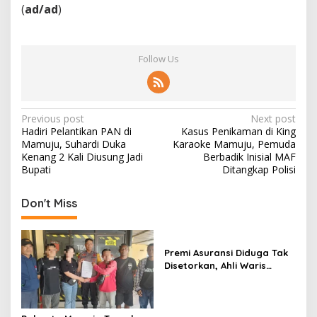
(
ad/ad
)
Follow Us
P
Previous post
Next post
Hadiri Pelantikan PAN di
Kasus Penikaman di King
o
Mamuju, Suhardi Duka
Karaoke Mamuju, Pemuda
s
Kenang 2 Kali Diusung Jadi
Berbadik Inisial MAF
Bupati
Ditangkap Polisi
t
n
Don't Miss
a
v
Premi Asuransi Diduga Tak
i
Disetorkan, Ahli Waris
g
Ancam Gugat PT Mitra
Sinar Sepadan Finance ke
a
PN Mamuju