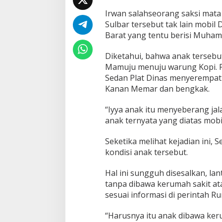
r
o
Irwan salahseorang saksi mat
v
Sulbar tersebut tak lain mobil 
S
Barat yang tentu berisi Muham
u
l
b
Diketahui, bahwa anak tersebu
a
Mamuju menuju warung Kopi. P
r
Sedan Plat Dinas menyerempat 
S
Kanan Memar dan bengkak.
e
r
e
“Iyya anak itu menyeberang jal
m
anak ternyata yang diatas mobil
p
e
Seketika melihat kejadian ini, 
t
kondisi anak tersebut.
A
n
a
Hal ini sungguh disesalkan, lan
k
tanpa dibawa kerumah sakit ata
K
sesuai informasi di perintah R
e
c
“Harusnya itu anak dibawa ke
i