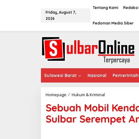
S
k
Tentang Kami
Redaksi
Friday, August 7,
i
2026
p
Pedoman Media Siber
t
o
c
o
n
t
e
n
t
Sulawesi Barat
Nasional
Pemerintah
Homepage
/
Hukum & Kriminal
S
e
Sebuah Mobil Kenda
b
u
Sulbar Serempet An
a
h
M
o