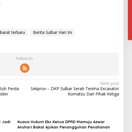
.
 barat terbaru
Berita Sulbar Hari Ini
Follow Us
Next post
tuh Perda
Sekprov – DKP Sulbar Serah Terima Excavator
skin
Komatsu Dari Pihak Ketiga
 Jadi
Kuasa Hukum Eks Ketua DPRD Mamuju Azwar
Anshari Bakal Ajukan Penangguhan Penahanan