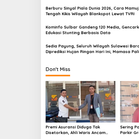
v
Berburu Sinyal Piala Dunia 2026, Cara Mamuj
i
Tengah Kikis Wilayah Blankspot Lewat TVRI
g
a
Kominfo Sulbar Gandeng 120 Media, Gencar
Edukasi Stunting Berbasis Data
t
i
Sedia Payung, Seluruh Wilayah Sulawesi Bar
Diprediksi Hujan Ringan Hari Ini, Mamasa Pal
o
Dingin
n
Don't Miss
Premi Asuransi Diduga Tak
Sering P
Disetorkan, Ahli Waris Ancam
Parkir Gra
Gugat PT Mitra Sinar Sepadan
Mamuju Di