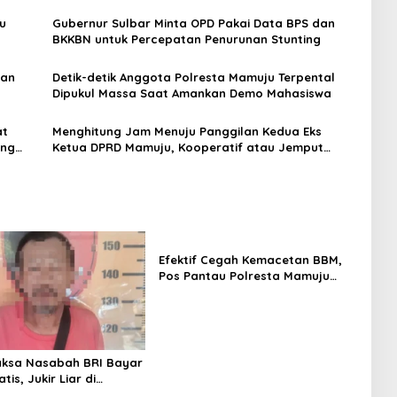
u
Gubernur Sulbar Minta OPD Pakai Data BPS dan
BKKBN untuk Percepatan Penurunan Stunting
kan
Detik-detik Anggota Polresta Mamuju Terpental
Dipukul Massa Saat Amankan Demo Mahasiswa
at
Menghitung Jam Menuju Panggilan Kedua Eks
ing
Ketua DPRD Mamuju, Kooperatif atau Jemput
Paksa?
Efektif Cegah Kemacetan BBM,
Pos Pantau Polresta Mamuju
Amankan Jalur SPBU Kali Mamuju
aksa Nasabah BRI Bayar
tis, Jukir Liar di
ciduk Polisi