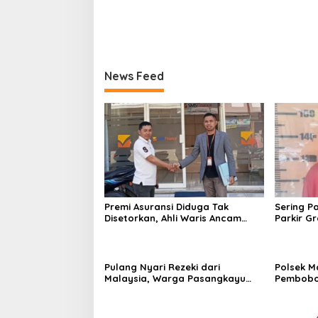
News Feed
Premi Asuransi Diduga Tak
Sering P
Disetorkan, Ahli Waris Ancam
Parkir Gra
Gugat PT Mitra Sinar Sepadan
Mamuju Di
Finance ke PN Mamuju
Pulang Nyari Rezeki dari
Polsek Ma
Malaysia, Warga Pasangkayu
Pembobo
Kaget Rumahnya Sudah
Korban R
Bersertifikat atas Nama Orang
Lain