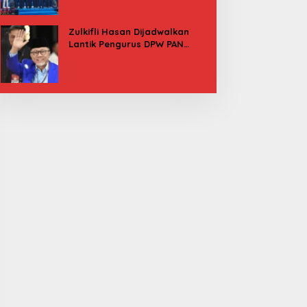
Besok
Zulkifli Hasan Dijadwalkan
Lantik Pengurus DPW PAN
Sulbar, Usung Agenda “Satu
Tekad Bantu Rakyat”