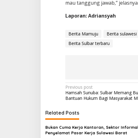
l
mau tanggung jawab,” jelasnya
Laporan: Adriansyah
Berita Mamuju
Berita sulawesi
Berita Sulbar terbaru
P
Previous post
Hamsah Sunuba: Sulbar Memang Bu
o
Bantuan Hukum Bagi Masyarakat Mi
s
t
Related Posts
n
Bukan Cuma Kerja Kantoran, Sektor Informal
a
Penyelamat Pasar Kerja Sulawesi Barat