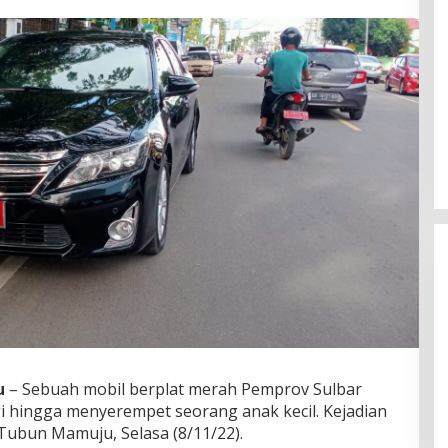
Jerat Modal dan Jeritan
Pedagang Ikan TPI Kasiwa Mamuju
Saat Harga Melonjak
u
– Sebuah mobil berplat merah Pemprov Sulbar
i hingga menyerempet seorang anak kecil. Kejadian
s. Tubun Mamuju, Selasa (8/11/22).