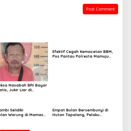
Efektif Cegah Kemacetan BBM,
Pos Pantau Polresta Mamuju
Amankan Jalur SPBU Kali Mamuju
aksa Nasabah BRI Bayar
tis, Jukir Liar di
ciduk Polisi
mbi Selidiki
Empat Bulan Bersembunyi di
lan Warung di Mamasa,
Hutan Tapalang, Pelaku
ugi Jutaan Rupiah
Pengeroyokan SPBU Mamuju
Diringkus Polisi