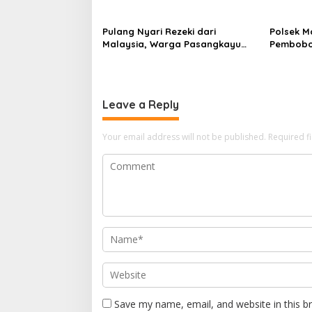
Finance ke PN Mamuju
Pulang Nyari Rezeki dari
Polsek Ma
Malaysia, Warga Pasangkayu
Pembobo
Kaget Rumahnya Sudah
Korban R
Bersertifikat atas Nama Orang
Lain
Leave a Reply
Your email address will not be published.
Required f
Save my name, email, and website in this b