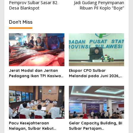
s
Pemprov Sulbar Sasar 82
Jadi Gudang Penyimpanan
Desa Blankspot
Ribuan Pil Koplo “Boje”
t
n
Don't Miss
a
v
i
g
a
t
Jerat Modal dan Jeritan
Ekspor CPO Sulbar
Pedagang Ikan TPI Kasiwa
Melandai pada Juni 2026,
i
Mamuju Saat Harga
Pengiriman ke Filipina
o
Melonjak
Justru Melonjak 149 Persen
n
Pacu Kesejahteraan
Gelar Capacity Building, BI
Nelayan, Sulbar Kebut
Sulbar Pertajam