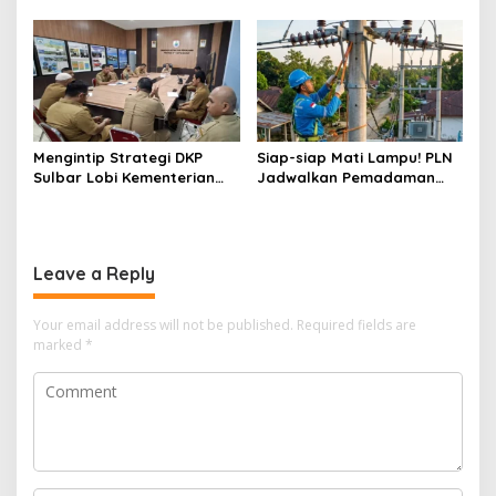
Program Kampung Nelayan
Kemampuan Jurnalis Lokal
Merah Putih dan Bantuan
Kapal
Mengintip Strategi DKP
Siap-siap Mati Lampu! PLN
Sulbar Lobi Kementerian
Jadwalkan Pemadaman
dan Australia untuk Pacu
Listrik Masif di Mamuju
Sektor Kelautan
Tengah Mulai Besok
Leave a Reply
Your email address will not be published.
Required fields are
marked
*