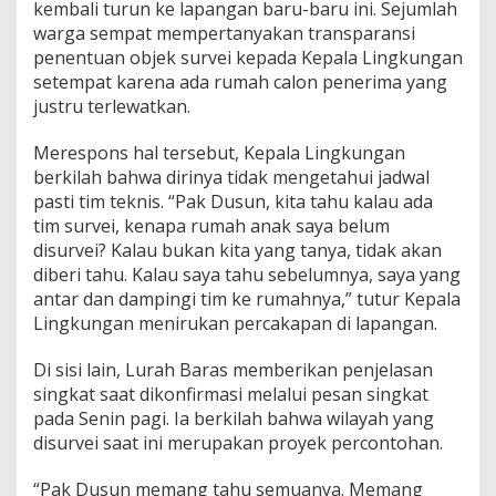
kembali turun ke lapangan baru-baru ini. Sejumlah
s
warga sempat mempertanyakan transparansi
i
penentuan objek survei kepada Kepala Lingkungan
B
a
setempat karena ada rumah calon penerima yang
n
justru terlewatkan.
t
u
Merespons hal tersebut, Kepala Lingkungan
a
berkilah bahwa dirinya tidak mengetahui jadwal
n
P
pasti tim teknis. “Pak Dusun, kita tahu kalau ada
e
tim survei, kenapa rumah anak saya belum
r
disurvei? Kalau bukan kita yang tanya, tidak akan
u
diberi tahu. Kalau saya tahu sebelumnya, saya yang
m
a
antar dan dampingi tim ke rumahnya,” tutur Kepala
h
Lingkungan menirukan percakapan di lapangan.
a
n
Di sisi lain, Lurah Baras memberikan penjelasan
S
singkat saat dikonfirmasi melalui pesan singkat
t
i
pada Senin pagi. Ia berkilah bahwa wilayah yang
m
disurvei saat ini merupakan proyek percontohan.
u
l
“Pak Dusun memang tahu semuanya. Memang