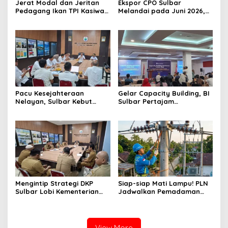
Jerat Modal dan Jeritan
Ekspor CPO Sulbar
Pedagang Ikan TPI Kasiwa
Melandai pada Juni 2026,
Mamuju Saat Harga
Pengiriman ke Filipina
Melonjak
Justru Melonjak 149 Persen
Pacu Kesejahteraan
Gelar Capacity Building, BI
Nelayan, Sulbar Kebut
Sulbar Pertajam
Program Kampung Nelayan
Kemampuan Jurnalis Lokal
Merah Putih dan Bantuan
Kapal
Mengintip Strategi DKP
Siap-siap Mati Lampu! PLN
Sulbar Lobi Kementerian
Jadwalkan Pemadaman
dan Australia untuk Pacu
Listrik Masif di Mamuju
Sektor Kelautan
Tengah Mulai Besok
View More