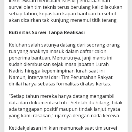
kekecewaan mendalam. Meski pendataan dan
k
survei oleh tim teknis terus berulang kali dilakukan
a
setiap tahun, kepastian kapan bantuan tersebut
y
akan dicairkan tak kunjung menemui titik terang.
u
P
e
Rutinitas Survei Tanpa Realisasi
r
t
Keluhan salah satunya datang dari seorang orang
a
tua yang anaknya masuk dalam daftar calon
n
y
penerima bantuan. Menurutnya, janji manis ini
a
sudah diembuskan sejak masa jabatan Lurah
k
Nadris hingga kepemimpinan lurah saat ini.
a
Namun, intervensi dari Tim Perumahan Rakyat
n
dinilai hanya sebatas formalitas di atas kertas.
T
r
a
“Setiap tahun mereka hanya datang mengambil
n
data dan dokumentasi foto. Setelah itu hilang, tidak
s
ada tanggapan positif maupun tindak lanjut nyata
p
yang kami rasakan,” ujarnya dengan nada kecewa.
a
r
a
Ketidakjelasan ini kian memuncak saat tim survei
n