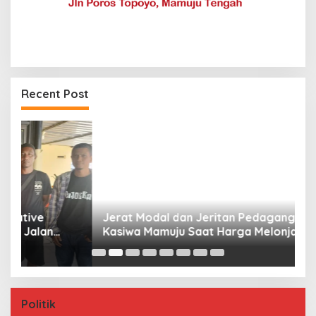
Recent Post
Jerat Modal dan Jeritan Pedagang Ikan TPI
P
Kasiwa Mamuju Saat Harga Melonjak
W
F
Politik