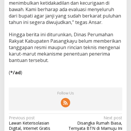
menimbulkan ketidakadilan dan kecurigaan di
bawah. Kami berharap ada evaluasi menyeluruh
dari bupati agar janji yang sudah berkarat puluhan
tahun ini segera diwujudkan,” tegas Ansar.
Hingga berita ini diturunkan, Dinas Perumahan
Rakyat Kabupaten Pasangkayu belum memberikan
tanggapan resmi maupun rincian teknis mengenai
karut-marut mekanisme penentuan penerima
bantuan tersebut.
(
*/ad
)
Follow Us
P
Previous post
Next post
Lawan Keterisolasian
Disangka Rumah Biasa,
o
Digital, Internet Gratis
Ternyata BTN di Mamuju Ini