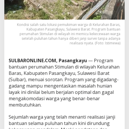
e
r
i
J
a
Kondisi salah satu lokasi pemukiman warga di Kelurahan Baras,
n
Kabupaten Pasangkayu, Sulawesi Barat. Program bantuan
perumahan Stimulan di wilayah ini memicu kekecewaan warga
j
setelah puluhan tahun hanya diberi janji survei tanpa adanya
i
realisasi nyata. (Foto: Istimewa)
,
W
a
SULBARONLINE.COM, Pasangkayu
— Program
r
g
bantuan perumahan Stimulan di wilayah Kelurahan
a
Baras, Kabupaten Pasangkayu, Sulawesi Barat
B
(Sulbar), menuai sorotan. Program yang digadang-
a
gadang mampu mengentaskan masalah hunian
r
a
layak ini dinilai belum berjalan optimal dan gagal
s
mengakomodasi warga yang benar-benar
P
membutuhkan.
a
s
Sejumlah warga yang telah menanti realisasi janji
a
n
bantuan selama puluhan tahun kini dirundung
g