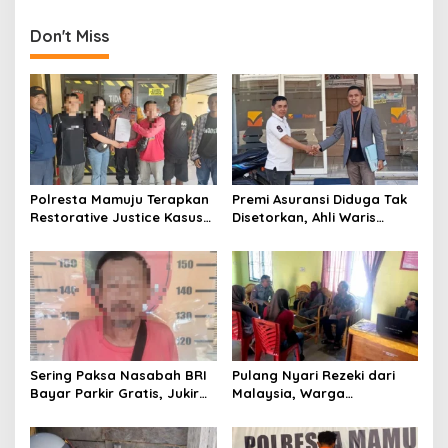
t
n
Don't Miss
a
v
i
g
a
t
Polresta Mamuju Terapkan
Premi Asuransi Diduga Tak
Restorative Justice Kasus
Disetorkan, Ahli Waris
i
Intimidasi Juru Parkir Jalan
Ancam Gugat PT Mitra
o
Emmy Saelan
Sinar Sepadan Finance ke
PN Mamuju
n
Sering Paksa Nasabah BRI
Pulang Nyari Rezeki dari
Bayar Parkir Gratis, Jukir
Malaysia, Warga
Liar di Mamuju Diciduk Polisi
Pasangkayu Kaget
Rumahnya Sudah
Bersertifikat atas Nama