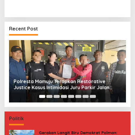
Recent Post
Jerat Modal dan Jeritan Pedagang Ikan TPI
P
Kasiwa Mamuju Saat Harga Melonjak
W
F
Politik
Gerakan Langit Biru Demokrat Polman: