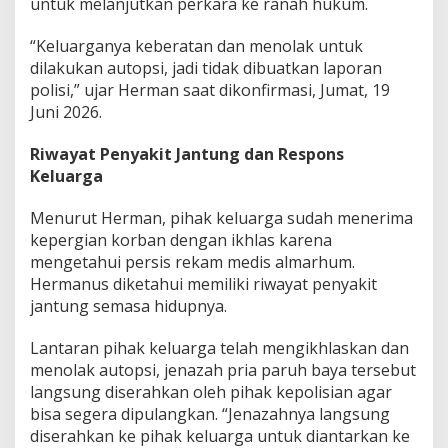
untuk melanjutkan perkara ke ranah hukum.
i
W
“Keluarganya keberatan dan menolak untuk
i
dilakukan autopsi, jadi tidak dibuatkan laporan
s
m
polisi,” ujar Herman saat dikonfirmasi, Jumat, 19
a
Juni 2026.
M
a
Riwayat Penyakit Jantung dan Respons
m
Keluarga
u
j
u
Menurut Herman, pihak keluarga sudah menerima
,
kepergian korban dengan ikhlas karena
K
mengetahui persis rekam medis almarhum.
e
Hermanus diketahui memiliki riwayat penyakit
l
u
jantung semasa hidupnya.
a
r
Lantaran pihak keluarga telah mengikhlaskan dan
g
menolak autopsi, jenazah pria paruh baya tersebut
a
langsung diserahkan oleh pihak kepolisian agar
U
n
bisa segera dipulangkan. “Jenazahnya langsung
g
diserahkan ke pihak keluarga untuk diantarkan ke
k