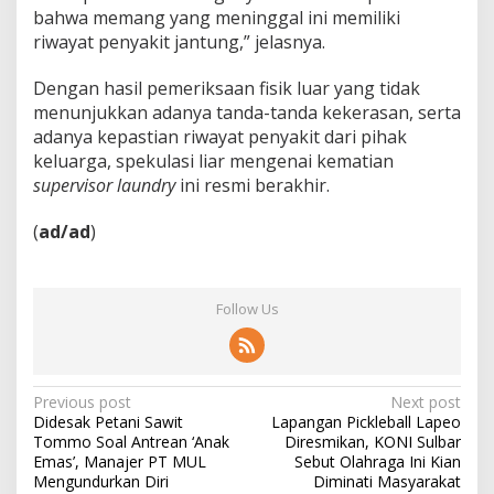
bahwa memang yang meninggal ini memiliki
riwayat penyakit jantung,” jelasnya.
Dengan hasil pemeriksaan fisik luar yang tidak
menunjukkan adanya tanda-tanda kekerasan, serta
adanya kepastian riwayat penyakit dari pihak
keluarga, spekulasi liar mengenai kematian
supervisor laundry
ini resmi berakhir.
(
ad/ad
)
Follow Us
P
Previous post
Next post
Didesak Petani Sawit
Lapangan Pickleball Lapeo
o
Tommo Soal Antrean ‘Anak
Diresmikan, KONI Sulbar
s
Emas’, Manajer PT MUL
Sebut Olahraga Ini Kian
Mengundurkan Diri
Diminati Masyarakat