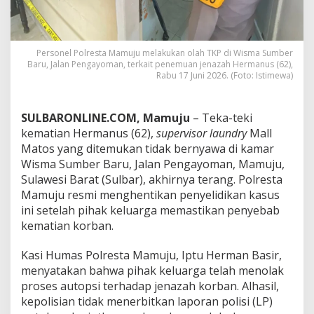
k
a
n
K
Personel Polresta Mamuju melakukan olah TKP di Wisma Sumber
e
Baru, Jalan Pengayoman, terkait penemuan jenazah Hermanus (62),
m
Rabu 17 Juni 2026. (Foto: Istimewa)
a
t
i
SULBARONLINE.COM, Mamuju
– Teka-teki
a
kematian Hermanus (62),
supervisor laundry
Mall
n
Matos yang ditemukan tidak bernyawa di kamar
K
a
Wisma Sumber Baru, Jalan Pengayoman, Mamuju,
r
Sulawesi Barat (Sulbar), akhirnya terang. Polresta
y
Mamuju resmi menghentikan penyelidikan kasus
a
ini setelah pihak keluarga memastikan penyebab
w
a
kematian korban.
n
M
Kasi Humas Polresta Mamuju, Iptu Herman Basir,
a
menyatakan bahwa pihak keluarga telah menolak
t
proses autopsi terhadap jenazah korban. Alhasil,
o
s
kepolisian tidak menerbitkan laporan polisi (LP)
d