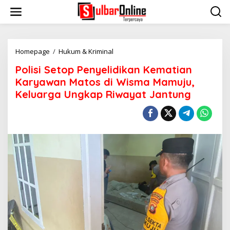
S
k
i
p
t
o
Homepage
/
Hukum & Kriminal
P
c
o
Polisi Setop Penyelidikan Kematian
o
l
n
i
Karyawan Matos di Wisma Mamuju,
t
s
Keluarga Ungkap Riwayat Jantung
e
i
n
S
t
e
t
o
p
P
e
n
y
e
l
i
d
i