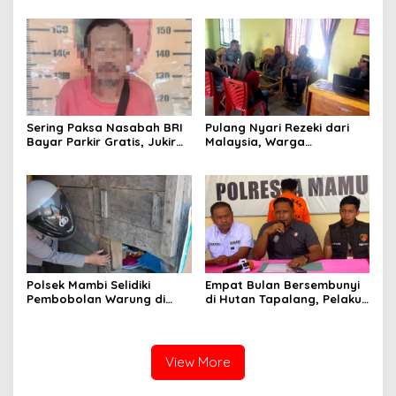
Emmy Saelan
Sinar Sepadan Finance ke
PN Mamuju
Sering Paksa Nasabah BRI
Pulang Nyari Rezeki dari
Bayar Parkir Gratis, Jukir
Malaysia, Warga
Liar di Mamuju Diciduk Polisi
Pasangkayu Kaget
Rumahnya Sudah
Bersertifikat atas Nama
Orang Lain
Polsek Mambi Selidiki
Empat Bulan Bersembunyi
Pembobolan Warung di
di Hutan Tapalang, Pelaku
Mamasa, Korban Rugi
Pengeroyokan SPBU
Jutaan Rupiah
Mamuju Diringkus Polisi
View More