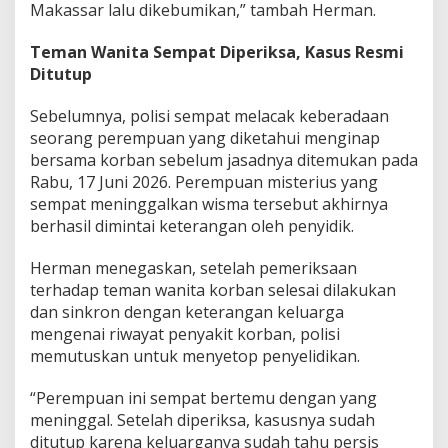
Makassar lalu dikebumikan,” tambah Herman.
a
p
Teman Wanita Sempat Diperiksa, Kasus Resmi
R
i
Ditutup
w
a
Sebelumnya, polisi sempat melacak keberadaan
y
seorang perempuan yang diketahui menginap
a
bersama korban sebelum jasadnya ditemukan pada
t
J
Rabu, 17 Juni 2026. Perempuan misterius yang
a
sempat meninggalkan wisma tersebut akhirnya
n
berhasil dimintai keterangan oleh penyidik.
t
u
Herman menegaskan, setelah pemeriksaan
n
g
terhadap teman wanita korban selesai dilakukan
dan sinkron dengan keterangan keluarga
mengenai riwayat penyakit korban, polisi
memutuskan untuk menyetop penyelidikan.
“Perempuan ini sempat bertemu dengan yang
meninggal. Setelah diperiksa, kasusnya sudah
ditutup karena keluarganya sudah tahu persis