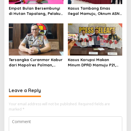
Empat Bulan Bersembunyi
Kasus Tambang Emas
di Hutan Tapalang, Pelaku
Ilegal Mamuju, Oknum ASN
Pengeroyokan SPBU
Sulbar Turut Jadi
Mamuju Diringkus Polisi
Tersangka
Tersangka Curanmor Kabur
Kasus Korupsi Makan
dari Mapolres Polman,
Minum DPRD Mamuju P21,
Kapolda Sulbar
Polisi Sita Tanah Rp 600
Perintahkan Audit Internal
Juta Milik Eks Ketua Dewan
Leave a Reply
Your email address will not be published.
Required fields are
marked
*