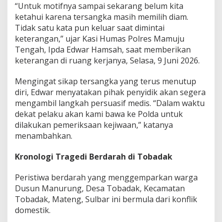
“Untuk motifnya sampai sekarang belum kita
j
u
ketahui karena tersangka masih memilih diam.
T
Tidak satu kata pun keluar saat dimintai
e
keterangan,” ujar Kasi Humas Polres Mamuju
n
Tengah, Ipda Edwar Hamsah, saat memberikan
g
keterangan di ruang kerjanya, Selasa, 9 Juni 2026.
a
h
y
Mengingat sikap tersangka yang terus menutup
a
diri, Edwar menyatakan pihak penyidik akan segera
n
mengambil langkah persuasif medis. “Dalam waktu
g
dekat pelaku akan kami bawa ke Polda untuk
T
e
dilakukan pemeriksaan kejiwaan,” katanya
r
menambahkan.
u
s
Kronologi Tragedi Berdarah di Tobadak
B
u
n
Peristiwa berdarah yang menggemparkan warga
g
Dusun Manurung, Desa Tobadak, Kecamatan
k
Tobadak, Mateng, Sulbar ini bermula dari konflik
a
domestik.
m