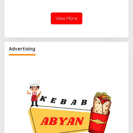
Kapolda Sulbar
Polisi Sita Tanah Rp 600
Perintahkan Audit Internal
Juta Milik Eks Ketua Dewan
View More
Advertising