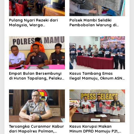
Pulang Nyari Rezeki dari
Polsek Mambi Selidiki
Malaysia, Warga
Pembobolan Warung di
Pasangkayu Kaget
Mamasa, Korban Rugi
Rumahnya Sudah
Jutaan Rupiah
Bersertifikat atas Nama
Orang Lain
Empat Bulan Bersembunyi
Kasus Tambang Emas
di Hutan Tapalang, Pelaku
Ilegal Mamuju, Oknum ASN
Pengeroyokan SPBU
Sulbar Turut Jadi
Mamuju Diringkus Polisi
Tersangka
Tersangka Curanmor Kabur
Kasus Korupsi Makan
dari Mapolres Polman,
Minum DPRD Mamuju P21,