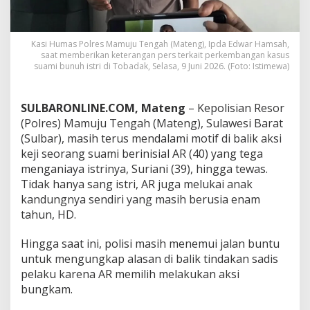
n
S
u
Kasi Humas Polres Mamuju Tengah (Mateng), Ipda Edwar Hamsah,
a
saat memberikan keterangan pers terkait perkembangan kasus
m
suami bunuh istri di Tobadak, Selasa, 9 Juni 2026. (Foto: Istimewa)
i
P
e
SULBARONLINE.COM, Mateng
– Kepolisian Resor
m
b
(Polres) Mamuju Tengah (Mateng), Sulawesi Barat
u
(Sulbar), masih terus mendalami motif di balik aksi
n
keji seorang suami berinisial AR (40) yang tega
u
menganiaya istrinya, Suriani (39), hingga tewas.
h
I
Tidak hanya sang istri, AR juga melukai anak
s
kandungnya sendiri yang masih berusia enam
t
tahun, HD.
r
i
Hingga saat ini, polisi masih menemui jalan buntu
d
i
untuk mengungkap alasan di balik tindakan sadis
M
pelaku karena AR memilih melakukan aksi
a
bungkam.
m
u