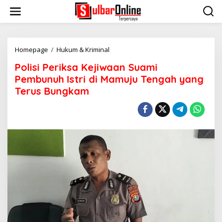
S
k
i
p
t
o
Homepage
/
Hukum & Kriminal
P
c
o
Polisi Periksa Kejiwaan Suami
o
l
n
i
Pembunuh Istri di Mamuju Tengah yang
t
s
Terus Bungkam
e
i
n
P
t
e
r
i
k
s
a
K
e
j
i
w
a
a