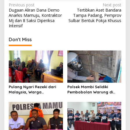
P
Previous post
Next post
Dugaan Aliran Dana Demo
Tertibkan Aset Bandara
o
Anarkis Mamuju, Kontraktor
Tampa Padang, Pemprov
s
Mj dan 8 Saksi Diperiksa
Sulbar Bentuk Pokja Khusus
Intensif
t
n
Don't Miss
a
v
i
g
a
t
Pulang Nyari Rezeki dari
Polsek Mambi Selidiki
Malaysia, Warga
Pembobolan Warung di
i
Pasangkayu Kaget
Mamasa, Korban Rugi
o
Rumahnya Sudah
Jutaan Rupiah
Bersertifikat atas Nama
n
Orang Lain