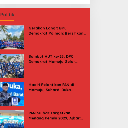
Politik
Gerakan Langit Biru
Demokrat Polman: Bersihkan
Pantai, Cek Kesehatan dan
Donor Darah
Sambut HUT ke-25, DPC
Demokrat Mamuju Gelar
Baksos Gerakan Langit Biru
Indonesia Asri
Hadiri Pelantikan PAN di
Mamuju, Suhardi Duka
Kenang 2 Kali Diusung Jadi
Bupati
PAN Sulbar Targetkan
Menang Pemilu 2029, Ajbar:
Bagi Kami, Februari 2029 Itu