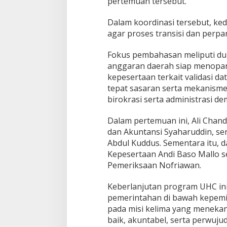
pertemuan tersebut.
H
C
,
Dalam koordinasi tersebut, ke
J
agar proses transisi dan perp
a
m
Fokus pembahasan meliputi d
i
anggaran daerah siap menopan
n
L
kepesertaan terkait validasi 
a
tepat sasaran serta mekanism
y
birokrasi serta administrasi 
a
n
Dalam pertemuan ini, Ali Chan
a
n
dan Akuntansi Syaharuddin, se
K
Abdul Kuddus. Sementara itu, d
e
Kepesertaan Andi Baso Mallo s
s
Pemeriksaan Nofriawan.
e
h
a
Keberlanjutan program UHC ini 
t
pemerintahan di bawah kepemi
a
pada misi kelima yang meneka
n
baik, akuntabel, serta perwuju
W