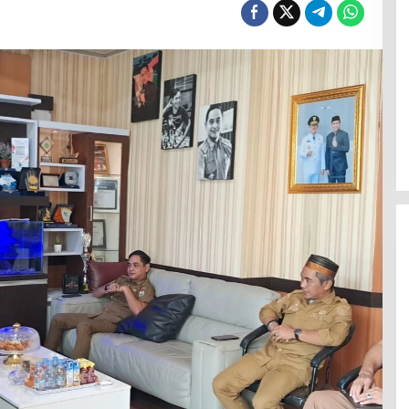
Efektif Cegah Kemacetan BBM,
Pos Pantau Polresta Mamuju
Amankan Jalur SPBU Kali Mamuju