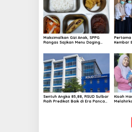
Maksimalkan Gizi Anak, SPPG
Pertama 
Rangas Sajikan Menu Daging
Kembar E
Sapi untuk 2.798 Penerima
Diperbol
Kondisi 
Sentuh Angka 85,88, RSUD Sulbar
Kisah Ha
Raih Predikat Baik di Era Panca
Melahirk
Daya Suhardi Duka
Operasi 