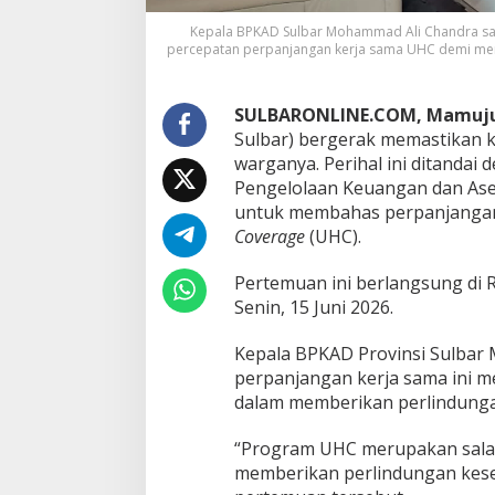
k
a
Kepala BPKAD Sulbar Mohammad Ali Chandra sa
n
percepatan perpanjangan kerja sama UHC demi menja
P
e
r
SULBARONLINE.COM, Mamuj
p
Sulbar) bergerak memastikan k
a
warganya. Perihal ini ditandai
n
j
Pengelolaan Keuangan dan Ase
a
untuk membahas perpanjangan 
n
Coverage
(UHC).
g
a
Pertemuan ini berlangsung di 
n
K
Senin, 15 Juni 2026.
e
r
Kepala BPKAD Provinsi Sulba
j
perpanjangan kerja sama ini 
a
dalam memberikan perlindungan
S
a
m
“Program UHC merupakan salah
a
memberikan perlindungan keseh
U