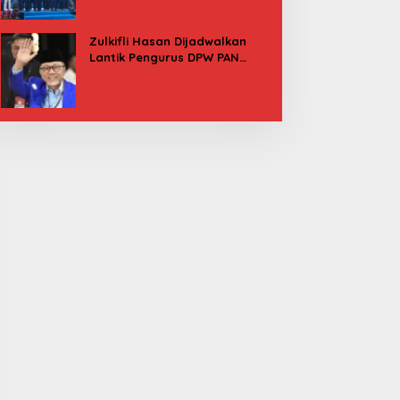
Besok
Zulkifli Hasan Dijadwalkan
Lantik Pengurus DPW PAN
Sulbar, Usung Agenda “Satu
Tekad Bantu Rakyat”