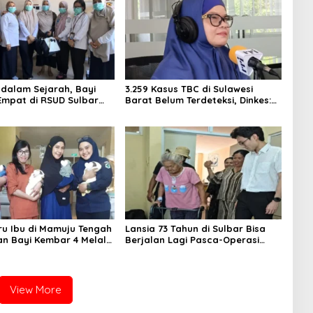
dalam Sejarah, Bayi
3.259 Kasus TBC di Sulawesi
mpat di RSUD Sulbar
Barat Belum Terdeteksi, Dinkes:
ehkan Pulang dalam
Ancaman Penularan Nyata
Sehat
ru Ibu di Mamuju Tengah
Lansia 73 Tahun di Sulbar Bisa
an Bayi Kembar 4 Melalui
Berjalan Lagi Pasca-Operasi
Caesar di RSUD Sulbar
Sendi Panggul tanpa Dirujuk ke
Luar Daerah
View More