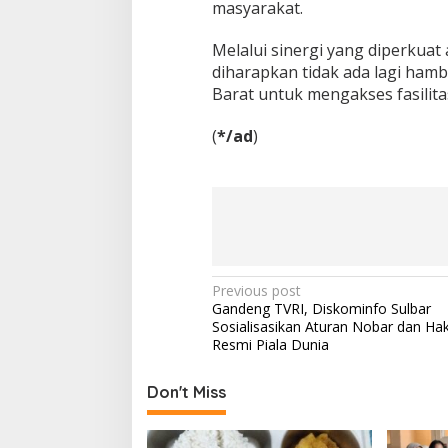
masyarakat.
a
r
g
Melalui sinergi yang diperkuat
a
diharapkan tidak ada lagi hamb
Barat untuk mengakses fasilita
(
*/ad
)
P
Previous post
Gandeng TVRI, Diskominfo Sulbar
o
Sosialisasikan Aturan Nobar dan Hak
s
Resmi Piala Dunia
t
Don't Miss
n
a