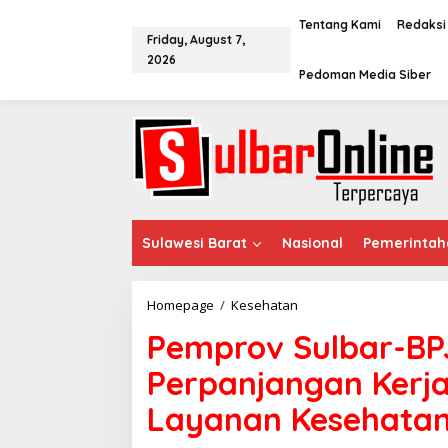
S
k
Tentang Kami
Redaksi
Friday, August 7,
i
2026
p
Pedoman Media Siber
t
o
c
o
n
t
e
n
t
Sulawesi Barat
Nasional
Pemerintah
Homepage
/
Kesehatan
P
e
Pemprov Sulbar-BP
m
p
Perpanjangan Kerj
r
o
Layanan Kesehata
v
S