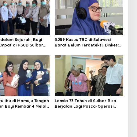
dalam Sejarah, Bayi
3.259 Kasus TBC di Sulawesi
mpat di RSUD Sulbar
Barat Belum Terdeteksi, Dinkes:
ehkan Pulang dalam
Ancaman Penularan Nyata
Sehat
ru Ibu di Mamuju Tengah
Lansia 73 Tahun di Sulbar Bisa
an Bayi Kembar 4 Melalui
Berjalan Lagi Pasca-Operasi
Caesar di RSUD Sulbar
Sendi Panggul tanpa Dirujuk ke
Luar Daerah