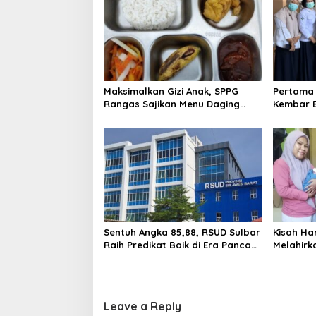
v
i
g
a
t
Maksimalkan Gizi Anak, SPPG
Pertama 
i
Rangas Sajikan Menu Daging
Kembar E
Sapi untuk 2.798 Penerima
Diperbol
o
Kondisi 
n
Sentuh Angka 85,88, RSUD Sulbar
Kisah Ha
Raih Predikat Baik di Era Panca
Melahirk
Daya Suhardi Duka
Operasi 
Leave a Reply