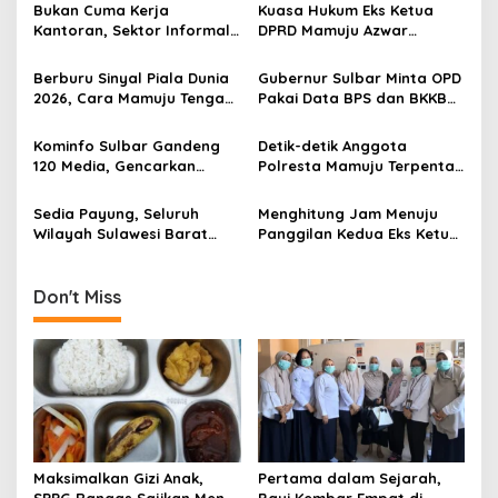
i
Bukan Cuma Kerja
Kuasa Hukum Eks Ketua
g
Kantoran, Sektor Informal
DPRD Mamuju Azwar
Jadi Penyelamat Pasar
Anshari Bakal Ajukan
a
Kerja Sulawesi Barat
Penangguhan Penahanan
Berburu Sinyal Piala Dunia
Gubernur Sulbar Minta OPD
t
2026, Cara Mamuju Tengah
Pakai Data BPS dan BKKBN
Kikis Wilayah Blankspot
untuk Percepatan
i
Lewat TVRI
Penurunan Stunting
Kominfo Sulbar Gandeng
Detik-detik Anggota
o
120 Media, Gencarkan
Polresta Mamuju Terpental
n
Edukasi Stunting Berbasis
Dipukul Massa Saat
Data
Amankan Demo Mahasiswa
Sedia Payung, Seluruh
Menghitung Jam Menuju
Wilayah Sulawesi Barat
Panggilan Kedua Eks Ketua
Diprediksi Hujan Ringan
DPRD Mamuju, Kooperatif
Hari Ini, Mamasa Paling
atau Jemput Paksa?
Dingin
Don't Miss
Maksimalkan Gizi Anak,
Pertama dalam Sejarah,
SPPG Rangas Sajikan Menu
Bayi Kembar Empat di