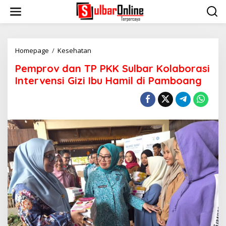
S
k
i
p
t
o
Homepage
/
Kesehatan
P
c
e
Pemprov dan TP PKK Sulbar Kolaborasi
o
m
n
p
Intervensi Gizi Ibu Hamil di Pamboang
t
r
e
o
n
v
t
d
a
n
T
P
P
K
K
S
u
l
b
a