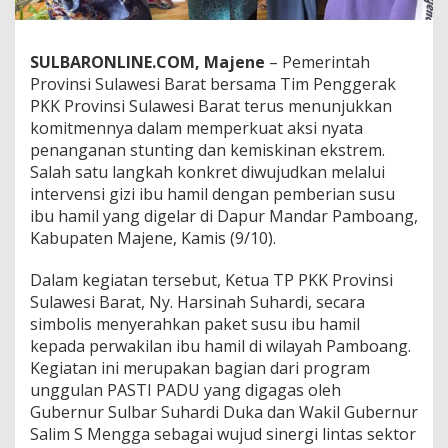
r
K
o
SULBARONLINE.COM, Majene
– Pemerintah
l
Provinsi Sulawesi Barat bersama Tim Penggerak
a
b
PKK Provinsi Sulawesi Barat terus menunjukkan
o
komitmennya dalam memperkuat aksi nyata
r
penanganan stunting dan kemiskinan ekstrem.
a
Salah satu langkah konkret diwujudkan melalui
s
i
intervensi gizi ibu hamil dengan pemberian susu
I
ibu hamil yang digelar di Dapur Mandar Pamboang,
n
Kabupaten Majene, Kamis (9/10).
t
e
Dalam kegiatan tersebut, Ketua TP PKK Provinsi
r
v
Sulawesi Barat, Ny. Harsinah Suhardi, secara
e
simbolis menyerahkan paket susu ibu hamil
n
kepada perwakilan ibu hamil di wilayah Pamboang.
s
Kegiatan ini merupakan bagian dari program
i
unggulan PASTI PADU yang digagas oleh
G
i
Gubernur Sulbar Suhardi Duka dan Wakil Gubernur
z
Salim S Mengga sebagai wujud sinergi lintas sektor
i