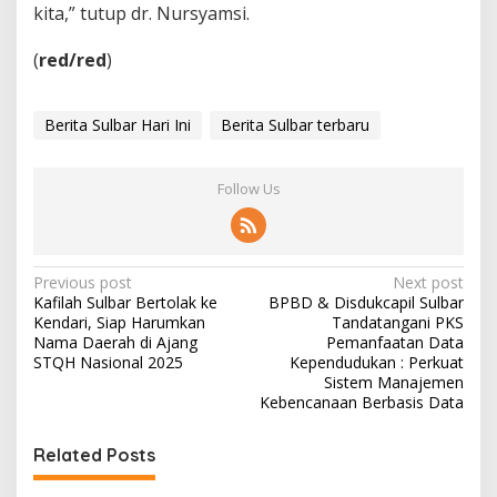
kita,” tutup dr. Nursyamsi.
(
red/red
)
Berita Sulbar Hari Ini
Berita Sulbar terbaru
Follow Us
P
Previous post
Next post
Kafilah Sulbar Bertolak ke
BPBD & Disdukcapil Sulbar
o
Kendari, Siap Harumkan
Tandatangani PKS
s
Nama Daerah di Ajang
Pemanfaatan Data
STQH Nasional 2025
Kependudukan : Perkuat
t
Sistem Manajemen
Kebencanaan Berbasis Data
n
a
Related Posts
v