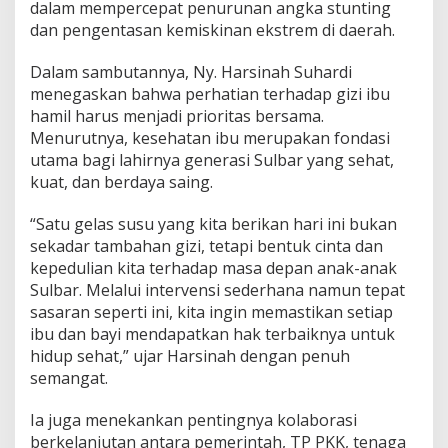
dalam mempercepat penurunan angka stunting
I
dan pengentasan kemiskinan ekstrem di daerah.
b
u
H
Dalam sambutannya, Ny. Harsinah Suhardi
a
menegaskan bahwa perhatian terhadap gizi ibu
m
hamil harus menjadi prioritas bersama.
i
Menurutnya, kesehatan ibu merupakan fondasi
l
d
utama bagi lahirnya generasi Sulbar yang sehat,
i
kuat, dan berdaya saing.
P
a
“Satu gelas susu yang kita berikan hari ini bukan
m
sekadar tambahan gizi, tetapi bentuk cinta dan
b
o
kepedulian kita terhadap masa depan anak-anak
a
Sulbar. Melalui intervensi sederhana namun tepat
n
sasaran seperti ini, kita ingin memastikan setiap
g
ibu dan bayi mendapatkan hak terbaiknya untuk
hidup sehat,” ujar Harsinah dengan penuh
semangat.
Ia juga menekankan pentingnya kolaborasi
berkelanjutan antara pemerintah, TP PKK, tenaga