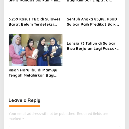
Daging Sapi untuk 2.798
RSUD Sulbar Diperbolehkan
Penerima
Pulang dalam Kondisi
Sehat
3.259 Kasus TBC di Sulawesi
Sentuh Angka 85,88, RSUD
Barat Belum Terdeteksi,
Sulbar Raih Predikat Baik di
Dinkes: Ancaman Penularan
Era Panca Daya Suhardi
Nyata
Duka
Lansia 73 Tahun di Sulbar
Bisa Berjalan Lagi Pasca-
Operasi Sendi Panggul
tanpa Dirujuk ke Luar
Daerah
Kisah Haru Ibu di Mamuju
Tengah Melahirkan Bayi
Kembar 4 Melalui Operasi
Caesar di RSUD Sulbar
Leave a Reply
Your email address will not be published.
Required fields are
marked
*