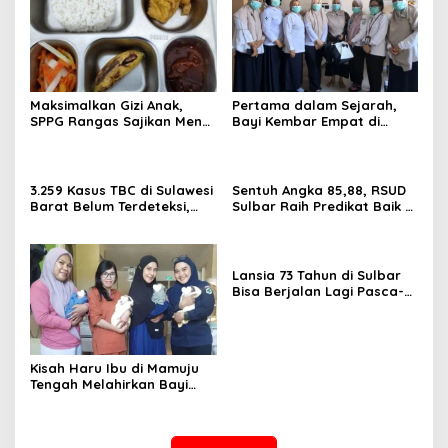
Maksimalkan Gizi Anak,
Pertama dalam Sejarah,
SPPG Rangas Sajikan Menu
Bayi Kembar Empat di
Daging Sapi untuk 2.798
RSUD Sulbar Diperbolehkan
Penerima
Pulang dalam Kondisi
Sehat
3.259 Kasus TBC di Sulawesi
Sentuh Angka 85,88, RSUD
Barat Belum Terdeteksi,
Sulbar Raih Predikat Baik di
Dinkes: Ancaman Penularan
Era Panca Daya Suhardi
Nyata
Duka
Lansia 73 Tahun di Sulbar
Bisa Berjalan Lagi Pasca-
Operasi Sendi Panggul
tanpa Dirujuk ke Luar
Daerah
Kisah Haru Ibu di Mamuju
Tengah Melahirkan Bayi
Kembar 4 Melalui Operasi
Caesar di RSUD Sulbar