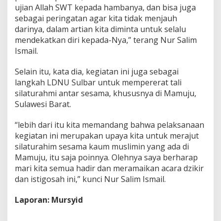
ujian Allah SWT kepada hambanya, dan bisa juga
d
a
sebagai peringatan agar kita tidak menjauh
n
darinya, dalam artian kita diminta untuk selalu
I
mendekatkan diri kepada-Nya,” terang Nur Salim
s
Ismail.
t
i
g
Selain itu, kata dia, kegiatan ini juga sebagai
h
langkah LDNU Sulbar untuk mempererat tali
o
silaturahmi antar sesama, khususnya di Mamuju,
s
Sulawesi Barat.
a
h
“lebih dari itu kita memandang bahwa pelaksanaan
kegiatan ini merupakan upaya kita untuk merajut
silaturahim sesama kaum muslimin yang ada di
Mamuju, itu saja poinnya. Olehnya saya berharap
mari kita semua hadir dan meramaikan acara dzikir
dan istigosah ini,” kunci Nur Salim Ismail.
Laporan: Mursyid