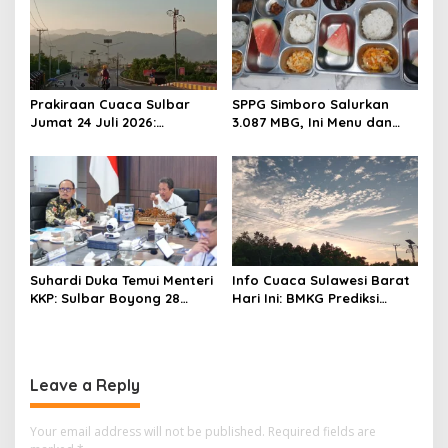
o
n
Prakiraan Cuaca Sulbar
SPPG Simboro Salurkan
Jumat 24 Juli 2026:
3.087 MBG, Ini Menu dan
Mamasa Dingin 13 Derajat,
Kandungan Gizinya
Daerah Pesisir Cerah
Suhardi Duka Temui Menteri
Info Cuaca Sulawesi Barat
KKP: Sulbar Boyong 28
Hari Ini: BMKG Prediksi
Desa Nelayan Hingga
Seluruh Wilayah Berawan
Kapal 30 GT
Leave a Reply
Your email address will not be published.
Required fields are