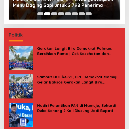
Menu Daging Sapi untuk 2.798 Penerima
P
B
Politik
Gerakan Langit Biru Demokrat Polman:
Bersihkan Pantai, Cek Kesehatan dan
Donor Darah
Sambut HUT ke-25, DPC Demokrat Mamuju
Gelar Baksos Gerakan Langit Biru
Indonesia Asri
Hadiri Pelantikan PAN di Mamuju, Suhardi
Duka Kenang 2 Kali Diusung Jadi Bupati