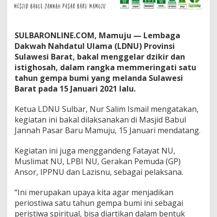
D
N
U
S
SULBARONLINE.COM, Mamuju — Lembaga
u
Dakwah Nahdatul Ulama (LDNU) Provinsi
l
Sulawesi Barat, bakal menggelar dzikir dan
b
istighosah, dalam rangka memmeringati satu
a
r
tahun gempa bumi yang melanda Sulawesi
B
Barat pada 15 Januari 2021 lalu.
a
k
Ketua LDNU Sulbar, Nur Salim Ismail mengatakan,
a
kegiatan ini bakal dilaksanakan di Masjid Babul
l
G
Jannah Pasar Baru Mamuju, 15 Januari mendatang.
e
l
Kegiatan ini juga menggandeng Fatayat NU,
a
Muslimat NU, LPBI NU, Gerakan Pemuda (GP)
r
Ansor, IPPNU dan Lazisnu, sebagai pelaksana.
D
z
i
“Ini merupakan upaya kita agar menjadikan
k
periostiwa satu tahun gempa bumi ini sebagai
i
peristiwa spiritual, bisa diartikan dalam bentuk
r