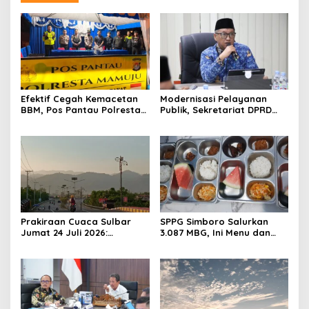
Efektif Cegah Kemacetan
Modernisasi Pelayanan
BBM, Pos Pantau Polresta
Publik, Sekretariat DPRD
Mamuju Amankan Jalur
Sulawesi Barat Resmi
SPBU Kali Mamuju
Luncurkan Aplikasi SIPAKDE
Prakiraan Cuaca Sulbar
SPPG Simboro Salurkan
Jumat 24 Juli 2026:
3.087 MBG, Ini Menu dan
Mamasa Dingin 13 Derajat,
Kandungan Gizinya
Daerah Pesisir Cerah