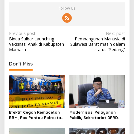
Follow Us
P
Previous post
Next post
Binda Sulbar Launching
Pembangunan Manusia di
o
Vaksinasi Anak di Kabupaten
Sulawesi Barat masih dalam
s
Mamasa
status “Sedang”
t
Don't Miss
n
a
v
i
g
a
Efektif Cegah Kemacetan
Modernisasi Pelayanan
t
BBM, Pos Pantau Polresta
Publik, Sekretariat DPRD
Mamuju Amankan Jalur
Sulawesi Barat Resmi
i
SPBU Kali Mamuju
Luncurkan Aplikasi SIPAKDE