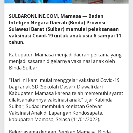
V
a
k
SULBARONLINE.COM, Mamasa — Badan
s
Intelijen Negara Daerah (Binda) Provinsi
i
Sulawesi Barat (Sulbar) memulai pelaksanaan
n
vaksinasi Covid-19 untuk anak usia 6 sampai 11
a
s
tahun.
i
A
Kabupaten Mamasa menjadi daerah pertama yang
n
menjadi sasaran digelarnya vaksinasi anak oleh
a
Binda Sulbar.
k
d
i
“Hari ini kami mulai menggelar vaksinasi Covid-19
K
bagi anak SD (Sekolah Dasar). Diawali dari
a
Kabupaten Mamasa karena telah memenuhi syarat
b
dilaksanakannya vaksinasi anak,” ujar Kabinda
u
p
Sulbar, Sudadi membuka kegiatan Gebyar
a
Vaksinasi Anak di Lapangan Kondosapata,
t
kabupaten Mamasa, Selasa (11/01/2022).
e
n
Bekerjasama dengan Pemkab Mamasa, Binda
M