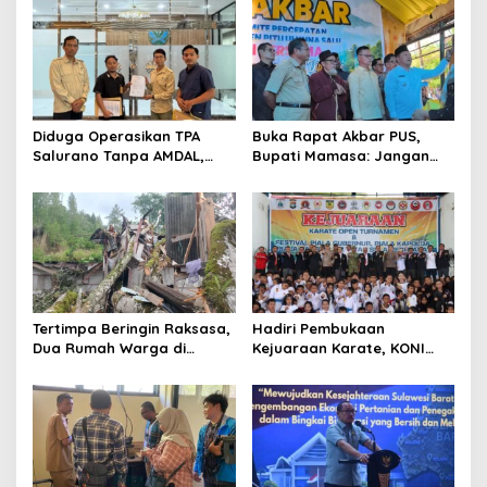
a
v
i
g
a
Diduga Operasikan TPA
Buka Rapat Akbar PUS,
t
Salurano Tanpa AMDAL,
Bupati Mamasa: Jangan
Pemkab Mamasa
Ada Ego Sektoral dalam
i
Dilaporkan ke Dua
Pemekaran
o
Kementerian
n
Tertimpa Beringin Raksasa,
Hadiri Pembukaan
Dua Rumah Warga di
Kejuaraan Karate, KONI
Mamasa Ambruk
Sulbar Dorong Lahirnya
Atlet Berprestasi Sulbar