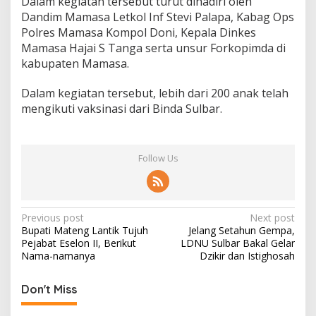
Dalam kegiatan tersebut turut dihadiri oleh
Dandim Mamasa Letkol Inf Stevi Palapa, Kabag Ops
Polres Mamasa Kompol Doni, Kepala Dinkes
Mamasa Hajai S Tanga serta unsur Forkopimda di
kabupaten Mamasa.
Dalam kegiatan tersebut, lebih dari 200 anak telah
mengikuti vaksinasi dari Binda Sulbar.
Follow Us
P
Previous post
Next post
Bupati Mateng Lantik Tujuh
Jelang Setahun Gempa,
o
Pejabat Eselon II, Berikut
LDNU Sulbar Bakal Gelar
s
Nama-namanya
Dzikir dan Istighosah
t
Don't Miss
n