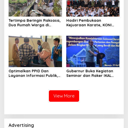
Tertimpa Beringin Raksasa,
Hadiri Pembukaan
Dua Rumah Warga di
Kejuaraan Karate, KONI
Mamasa Ambruk
Sulbar Dorong Lahirnya
Atlet Berprestasi Sulbar
Optimalkan PPID Dan
Gubernur Buka Kegiatan
Layanan Informasi Publik,
Seminar dan Raker IKAL
KominfoSS Sulbar
Sulbar
Apresiaasi Langkah
Koordinasi Pemkab
Mamasa
View More
Advertising