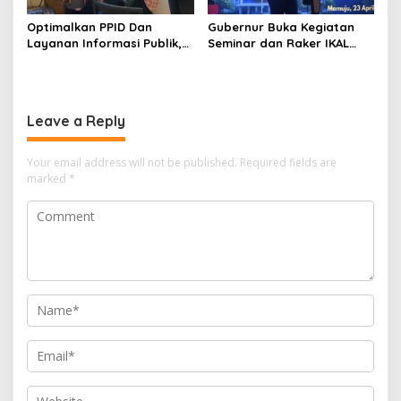
Optimalkan PPID Dan
Gubernur Buka Kegiatan
Layanan Informasi Publik,
Seminar dan Raker IKAL
KominfoSS Sulbar
Sulbar
Apresiaasi Langkah
Koordinasi Pemkab
Mamasa
Leave a Reply
Your email address will not be published.
Required fields are
marked
*