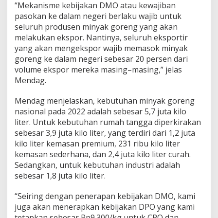
“Mekanisme kebijakan DMO atau kewajiban
a
pasokan ke dalam negeri berlaku wajib untuk
g
T
seluruh produsen minyak goreng yang akan
e
melakukan ekspor. Nantinya, seluruh eksportir
r
yang akan mengekspor wajib memasok minyak
a
goreng ke dalam negeri sebesar 20 persen dari
p
k
volume ekspor mereka masing–masing,” jelas
a
Mendag.
n
K
Mendag menjelaskan, kebutuhan minyak goreng
e
nasional pada 2022 adalah sebesar 5,7 juta kilo
b
i
liter. Untuk kebutuhan rumah tangga diperkirakan
j
sebesar 3,9 juta kilo liter, yang terdiri dari 1,2 juta
a
kilo liter kemasan premium, 231 ribu kilo liter
k
kemasan sederhana, dan 2,4 juta kilo liter curah.
a
Sedangkan, untuk kebutuhan industri adalah
n
D
sebesar 1,8 juta kilo liter.
M
O
“Seiring dengan penerapan kebijakan DMO, kami
d
juga akan menerapkan kebijakan DPO yang kami
a
tetapkan sebesar Rp9.300/kg untuk CPO dan
n