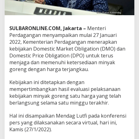
s
H
a
r
g
SULBARONLINE.COM, Jakarta –
Menteri
a
Perdagangan menyampaikan mulai 27 Januari
M
2022, Kementerian Perdagangan menerapkan
i
kebijakan Domestic Market Obligation (DMO) dan
n
y
Domestic Price Obligation (DPO) untuk terus
a
menjaga dan memenuhi ketersediaan minyak
k
goreng dengan harga terjangkau.
G
o
Kebijakan ini ditetapkan dengan
r
e
mempertimbangkan hasil evaluasi pelaksanaan
n
kebijakan minyak goreng satu harga yang telah
g
berlangsung selama satu minggu terakhir.
,
K
Hal ini disampaikan Mendag Lutfi pada konferensi
e
m
pers yang dilaksanakan secara virtual, hari ini,
e
Kamis (27/1/2022).
n
d