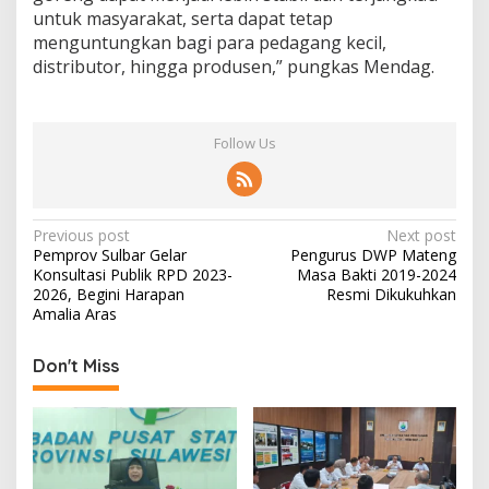
untuk masyarakat, serta dapat tetap
menguntungkan bagi para pedagang kecil,
distributor, hingga produsen,” pungkas Mendag.
Follow Us
P
Previous post
Next post
Pemprov Sulbar Gelar
Pengurus DWP Mateng
o
Konsultasi Publik RPD 2023-
Masa Bakti 2019-2024
s
2026, Begini Harapan
Resmi Dikukuhkan
Amalia Aras
t
n
Don't Miss
a
v
i
g