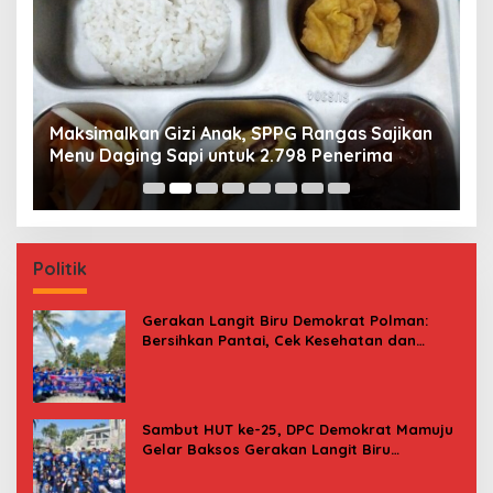
Maksimalkan Gizi Anak, SPPG Rangas Sajikan
P
Menu Daging Sapi untuk 2.798 Penerima
P
B
Politik
Gerakan Langit Biru Demokrat Polman:
Bersihkan Pantai, Cek Kesehatan dan
Donor Darah
Sambut HUT ke-25, DPC Demokrat Mamuju
Gelar Baksos Gerakan Langit Biru
Indonesia Asri