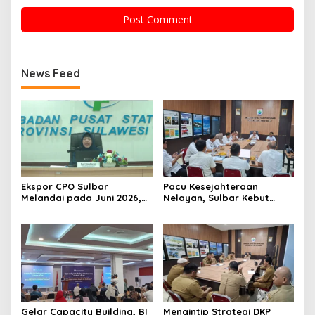
News Feed
Ekspor CPO Sulbar
Pacu Kesejahteraan
Melandai pada Juni 2026,
Nelayan, Sulbar Kebut
Pengiriman ke Filipina
Program Kampung Nelayan
Justru Melonjak 149 Persen
Merah Putih dan Bantuan
Kapal
Gelar Capacity Building, BI
Mengintip Strategi DKP