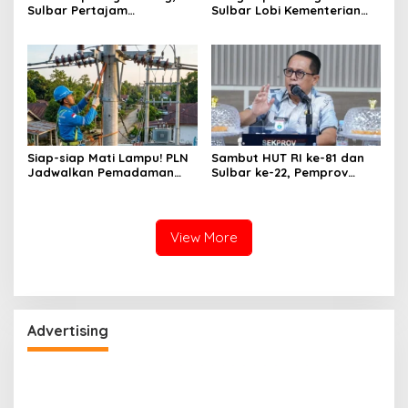
Sulbar Pertajam
Sulbar Lobi Kementerian
Kemampuan Jurnalis Lokal
dan Australia untuk Pacu
Sektor Kelautan
Siap-siap Mati Lampu! PLN
Sambut HUT RI ke-81 dan
Jadwalkan Pemadaman
Sulbar ke-22, Pemprov
Listrik Masif di Mamuju
Gelar Rangkaian Acara
Tengah Mulai Besok
Libatkan UMKM
View More
Advertising