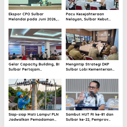
a
t
Ekspor CPO Sulbar
Pacu Kesejahteraan
Melandai pada Juni 2026,
Nelayan, Sulbar Kebut
i
Pengiriman ke Filipina
Program Kampung Nelayan
o
Justru Melonjak 149 Persen
Merah Putih dan Bantuan
Kapal
n
Gelar Capacity Building, BI
Mengintip Strategi DKP
Sulbar Pertajam
Sulbar Lobi Kementerian
Kemampuan Jurnalis Lokal
dan Australia untuk Pacu
Sektor Kelautan
Siap-siap Mati Lampu! PLN
Sambut HUT RI ke-81 dan
Jadwalkan Pemadaman
Sulbar ke-22, Pemprov
Listrik Masif di Mamuju
Gelar Rangkaian Acara