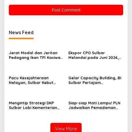
News Feed
Jerat Modal dan Jeritan
Ekspor CPO Sulbar
Pedagang Ikan TPI Kasiwa
Melandai pada Juni 2026,
Mamuju Saat Harga
Pengiriman ke Filipina
Melonjak
Justru Melonjak 149 Persen
Pacu Kesejahteraan
Gelar Capacity Building, BI
Nelayan, Sulbar Kebut
Sulbar Pertajam
Program Kampung Nelayan
Kemampuan Jurnalis Lokal
Merah Putih dan Bantuan
Kapal
Mengintip Strategi DKP
Siap-siap Mati Lampu! PLN
Sulbar Lobi Kementerian
Jadwalkan Pemadaman
dan Australia untuk Pacu
Listrik Masif di Mamuju
Sektor Kelautan
Tengah Mulai Besok
View More