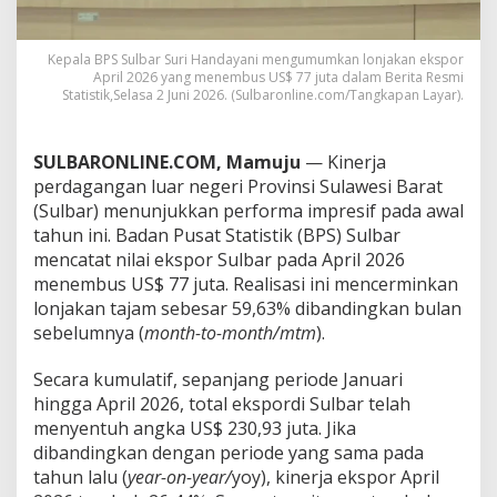
p
r
i
Kepala BPS Sulbar Suri Handayani mengumumkan lonjakan ekspor
l
April 2026 yang menembus US$ 77 juta dalam Berita Resmi
2
Statistik,Selasa 2 Juni 2026. (Sulbaronline.com/Tangkapan Layar).
0
2
6
SULBARONLINE.COM, Mamuju
— Kinerja
M
perdagangan luar negeri Provinsi Sulawesi Barat
e
(Sulbar) menunjukkan performa impresif pada awal
l
tahun ini. Badan Pusat Statistik (BPS) Sulbar
e
s
mencatat nilai ekspor Sulbar pada April 2026
a
menembus US$ 77 juta. Realisasi ini mencerminkan
t
lonjakan tajam sebesar 59,63% dibandingkan bulan
5
sebelumnya (
month-to-month/mtm
).
9
P
e
Secara kumulatif, sepanjang periode Januari
r
hingga April 2026, total ekspordi Sulbar telah
s
menyentuh angka US$ 230,93 juta. Jika
e
dibandingkan dengan periode yang sama pada
n
,
tahun lalu (
year-on-year/
yoy), kinerja ekspor April
M