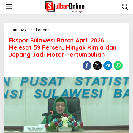
S
k
i
p
t
o
Homepage
/
Ekonomi
E
c
k
Ekspor Sulawesi Barat April 2026
o
s
n
p
Melesat 59 Persen, Minyak Kimia dan
t
o
Jepang Jadi Motor Pertumbuhan
e
r
n
S
t
u
l
a
w
e
s
i
B
a
r
a
t
A