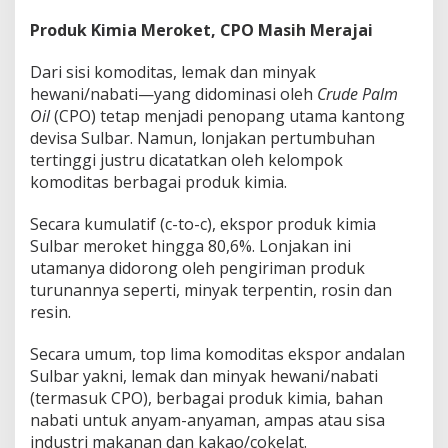
t
Produk Kimia Meroket, CPO Masih Merajai
o
r
Dari sisi komoditas, lemak dan minyak
P
e
hewani/nabati—yang didominasi oleh
Crude Palm
r
Oil
(CPO) tetap menjadi penopang utama kantong
t
devisa Sulbar. Namun, lonjakan pertumbuhan
u
tertinggi justru dicatatkan oleh kelompok
m
b
komoditas berbagai produk kimia.
u
h
Secara kumulatif (c-to-c), ekspor produk kimia
a
Sulbar meroket hingga 80,6%. Lonjakan ini
n
utamanya didorong oleh pengiriman produk
turunannya seperti, minyak terpentin, rosin dan
resin.
Secara umum, top lima komoditas ekspor andalan
Sulbar yakni, lemak dan minyak hewani/nabati
(termasuk CPO), berbagai produk kimia, bahan
nabati untuk anyam-anyaman, ampas atau sisa
industri makanan dan kakao/cokelat.