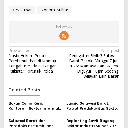
BPS Sulbar
Ekonomi Sulbar
Follow Us
P
Previous post
Next post
Nasib Hukum Petani
Peringatan BMKG Sulawesi
o
Pembunuh Istri di Mamuju
Barat Besok, Minggu 7 Juni
s
Tengah Berada di Tangan
2026: Mamasa dan Majene
Psikiater Forensik Polda
Diguyur Hujan Sedang,
t
Wilayah Lain Basah
n
Related Posts
a
v
Bukan Cuma Kerja
Lansia Sulawesi Barat,
i
Kantoran, Sektor Informal
Potret Produktivitas Sektor
g
Jadi Penyelamat Pasar
Pertanian dan Jaminan
Kerja Sulawesi Barat
Hari Tua
Sulawesi Barat dan
Replanting Sawit Bayangi
a
Paradoks Pertumbuhan
Sektor Industri Sulbar 2026,