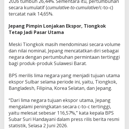
2026 tumbuh 26,44%. Sementara itu, pertumbuhan
i
secara kumulatif (
cumulative-to-cumulative/
c-to-c)
n
tercatat naik 14,65%.
y
a
k
Jepang Pimpin Lonjakan Ekspor, Tiongkok
K
Tetap Jadi Pasar Utama
i
m
Meski Tiongkok masih mendominasi secara volume
i
dan nilai nominal, Jepang mencatatkan diri sebagai
a
d
negara dengan pertumbuhan permintaan tertinggi
a
bagi produk-produk Sulawesi Barat.
n
J
BPS merilis lima negara yang menjadi tujuan utama
e
ekspor Sulbar selama periode ini, yaitu, Tiongkok,
p
a
Bangladesh, Filipina, Korea Selatan, dan Jepang.
n
g
“Dari lima negara tujuan ekspor utama, Jepang
J
mengalami peningkatan secara c-to-c tertinggi,
a
yaitu melesat sebesar 116,57%,” kata kepala BPS
d
i
Subar Suri Handayani dalam press rilis berita resmi
M
statistik, Selasa 2 Juni 2026.
o