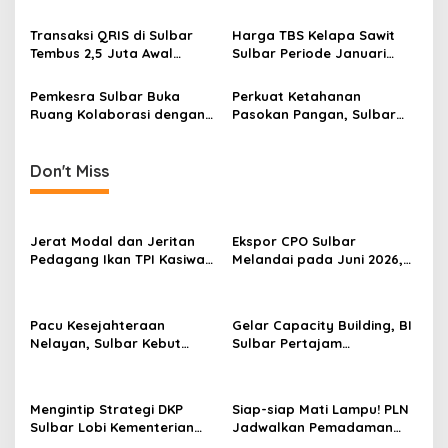
t
BI: Ekonomi Tetap Positif
i
Transaksi QRIS di Sulbar
Harga TBS Kelapa Sawit
Tembus 2,5 Juta Awal
Sulbar Periode Januari
o
Tahun 2026
2026 Sebesar Rp3.092,15
n
Per Kilogram
Pemkesra Sulbar Buka
Perkuat Ketahanan
Ruang Kolaborasi dengan
Pasokan Pangan, Sulbar
BKMT untuk Program
Akan Optimalkan
Pemberdayaan Perempuan
Kolaborasi Lintas Sektor
dan UMKM
Manfaatkan Data SP2KP
Don't Miss
Secara Maksimal
Jerat Modal dan Jeritan
Ekspor CPO Sulbar
Pedagang Ikan TPI Kasiwa
Melandai pada Juni 2026,
Mamuju Saat Harga
Pengiriman ke Filipina
Melonjak
Justru Melonjak 149 Persen
Pacu Kesejahteraan
Gelar Capacity Building, BI
Nelayan, Sulbar Kebut
Sulbar Pertajam
Program Kampung Nelayan
Kemampuan Jurnalis Lokal
Merah Putih dan Bantuan
Kapal
Mengintip Strategi DKP
Siap-siap Mati Lampu! PLN
Sulbar Lobi Kementerian
Jadwalkan Pemadaman
dan Australia untuk Pacu
Listrik Masif di Mamuju