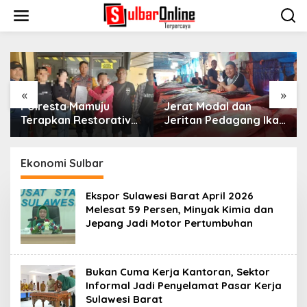
S
k
i
p
t
o
c
o
«
»
n
Jerat Modal dan
Premi Asuransi Diduga
t
ive
Jeritan Pedagang Ikan
Tak Disetorkan, Ahli
e
TPI Kasiwa Mamuju
Waris Ancam Gugat P
n
kir
Saat Harga Melonjak
Mitra Sinar Sepadan
t
n
Finance ke PN Mamuju
Ekonomi Sulbar
Ekspor Sulawesi Barat April 2026
Melesat 59 Persen, Minyak Kimia dan
Jepang Jadi Motor Pertumbuhan
Bukan Cuma Kerja Kantoran, Sektor
Informal Jadi Penyelamat Pasar Kerja
Sulawesi Barat