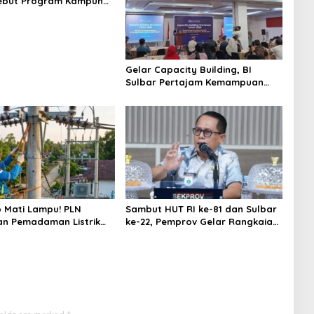
Kebut Program Kampung
Merah Putih dan
 Kapal
Gelar Capacity Building, BI
Sulbar Pertajam Kemampuan
Jurnalis Lokal
p Mati Lampu! PLN
Sambut HUT RI ke-81 dan Sulbar
n Pemadaman Listrik
ke-22, Pemprov Gelar Rangkaian
 Mamuju Tengah Mulai
Acara Libatkan UMKM