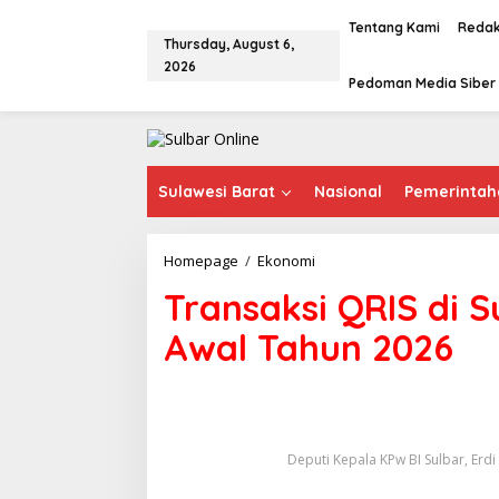
S
k
Tentang Kami
Redak
Thursday, August 6,
i
2026
p
Pedoman Media Siber
t
o
c
o
n
t
Sulawesi Barat
Nasional
Pemerintah
e
n
t
Homepage
/
Ekonomi
T
r
Transaksi QRIS di 
a
n
Awal Tahun 2026
s
a
k
s
i
Q
Deputi Kepala KPw BI Sulbar, Erdi
R
I