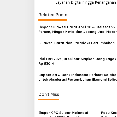
o
Layanan Digital hingga Penanganan
s
t
Related Posts
n
Ekspor Sulawesi Barat April 2026 Melesat 59
a
Persen, Minyak Kimia dan Jepang Jadi Motor
v
Pertumbuhan
Sulawesi Barat dan Paradoks Pertumbuhan
i
g
a
Idul Fitri 2026, BI Sulbar Siapkan Uang Layak
Rp 530 M
t
i
Bapperida & Bank Indonesia Perkuat Kolabo
untuk Akselerasi Pertumbuhan Ekonomi Sulb
o
n
Don't Miss
Ekspor CPO Sulbar Melandai
Pacu Kes