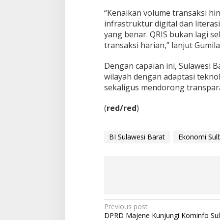
“Kenaikan volume transaksi hin
infrastruktur digital dan liter
yang benar. QRIS bukan lagi s
transaksi harian,” lanjut Gumil
Dengan capaian ini, Sulawesi 
wilayah dengan adaptasi teknol
sekaligus mendorong transparan
(
red/red
)
BI Sulawesi Barat
Ekonomi Sul
P
Previous post
DPRD Majene Kunjungi Kominfo Sul