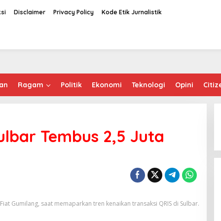
si
Disclaimer
Privacy Policy
Kode Etik Jurnalistik
an
Ragam
Politik
Ekonomi
Teknologi
Opini
Citiz
Sulbar Tembus 2,5 Juta
 Fiat Gumilang, saat memaparkan tren kenaikan transaksi QRIS di Sulbar.