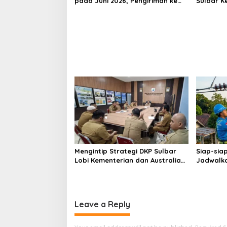
pada Juni 2026, Pengiriman ke
Sulbar 
Filipina Justru Melonjak 149
Nelayan 
Persen
Bantuan
Mengintip Strategi DKP Sulbar
Siap-sia
Lobi Kementerian dan Australia
Jadwalka
untuk Pacu Sektor Kelautan
Masif di
Besok
Leave a Reply