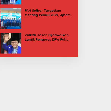
PAN Sulbar Targetkan
Menang Pemilu 2029, Ajbar:
Bagi Kami, Februari 2029 Itu
Besok
Zulkifli Hasan Dijadwalkan
Lantik Pengurus DPW PAN
Sulbar, Usung Agenda “Satu
Tekad Bantu Rakyat”