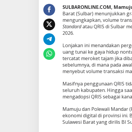
S
d
SULBARONLINE.COM, Mamuj
i
Barat (Sulbar) menunjukkan gra
S
mengungkapkan, volume tran
u
Standard
atau QRIS di Sulbar m
l
2026.
b
a
r
Lonjakan ini menandakan perge
T
uang tunai ke gaya hidup nontu
e
tercatat meroket tajam jika d
m
sebelumnya, di mana pada awal
b
u
menyebut volume transaksi masi
s
2
Masifnya penggunaan QRIS tidak
,
seluruh kabupaten. Hingga saat
5
mengadopsi QRIS sebagai kana
J
u
t
Mamuju dan Polewali Mandar (
a
ekonomi digital di provinsi ini
A
Sulawesi Barat yang dirilis BI S
w
a