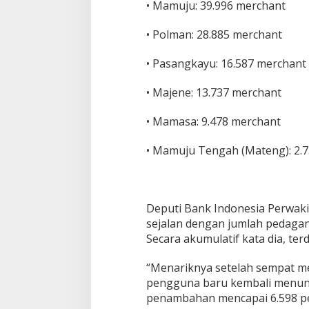
l
• Mamuju: 39.996 merchant
T
a
• Polman: 28.885 merchant
h
u
• Pasangkayu: 16.587 merchant
n
2
0
• Majene: 13.737 merchant
2
6
• Mamasa: 9.478 merchant
• Mamuju Tengah (Mateng): 2.
Deputi Bank Indonesia Perwaki
sejalan dengan jumlah pedagan
Secara akumulatif kata dia, te
“Menariknya setelah sempat me
pengguna baru kembali menunj
penambahan mencapai 6.598 pe