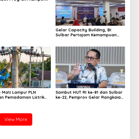
Merah Putih dan
 Kapal
Gelar Capacity Building, BI
Sulbar Pertajam Kemampuan
Jurnalis Lokal
p Mati Lampu! PLN
Sambut HUT RI ke-81 dan Sulbar
n Pemadaman Listrik
ke-22, Pemprov Gelar Rangkaian
 Mamuju Tengah Mulai
Acara Libatkan UMKM
View More