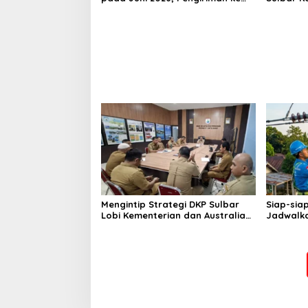
Filipina Justru Melonjak 149
Nelayan 
Persen
Bantuan
Mengintip Strategi DKP Sulbar
Siap-sia
Lobi Kementerian dan Australia
Jadwalka
untuk Pacu Sektor Kelautan
Masif di
Besok