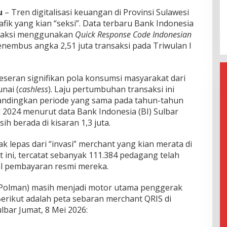
Efektif Cegah Kemacetan BBM,
u
– Tren digitalisasi keuangan di Provinsi Sulawesi
Pos Pantau Polresta Mamuju
fik yang kian “seksi”. Data terbaru Bank Indonesia
Amankan Jalur SPBU Kali Mamuju
saksi menggunakan
Quick Response Code Indonesian
enembus angka 2,51 juta transaksi pada Triwulan I
seran signifikan pola konsumsi masyarakat dari
nai (
cashless
). Laju pertumbuhan transaksi ini
ibandingkan periode yang sama pada tahun-tahun
 2024 menurut data Bank Indonesia (BI) Sulbar
h berada di kisaran 1,3 juta.
 lepas dari “invasi” merchant yang kian merata di
 ini, tercatat sebanyak 111.384 pedagang telah
l pembayaran resmi mereka.
Polman) masih menjadi motor utama penggerak
. Berikut adalah peta sebaran merchant QRIS di
ulbar Jumat, 8 Mei 2026: