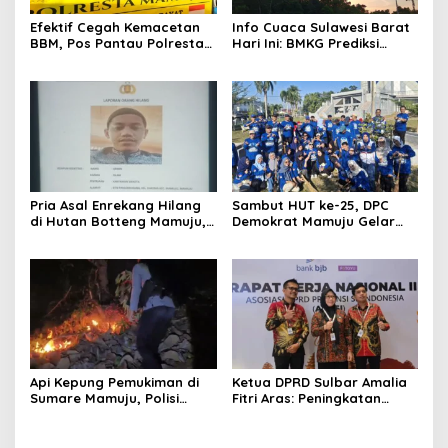
Efektif Cegah Kemacetan
Info Cuaca Sulawesi Barat
BBM, Pos Pantau Polresta
Hari Ini: BMKG Prediksi
Mamuju Amankan Jalur
Seluruh Wilayah Berawan
SPBU Kali Mamuju
Pria Asal Enrekang Hilang
Sambut HUT ke-25, DPC
di Hutan Botteng Mamuju,
Demokrat Mamuju Gelar
Sempat Kirim SMS
Baksos Gerakan Langit Biru
Kelaparan ke Istri
Indonesia Asri
Api Kepung Pemukiman di
Ketua DPRD Sulbar Amalia
Sumare Mamuju, Polisi
Fitri Aras: Peningkatan
Kerahkan Water Cannon
Status Mamuju Adalah
Jinakkan Karhutla
Lompatan Mutlak