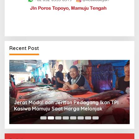
Recent Post
Jerat Modal dan Jeritan Pedagang Ikan TPI
P
Kasiwa Mamuju Saat Harga Melonjak
W
F