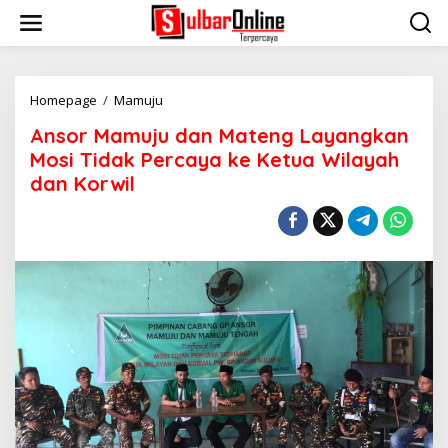
S
k
i
p
t
o
Homepage
/
Mamuju
A
c
n
Ansor Mamuju dan Mateng Layangkan
o
s
n
o
Mosi Tidak Percaya ke Ketua Wilayah
t
r
dan Korwil
e
M
n
a
t
m
u
j
u
d
a
n
M
a
t
e
n
g