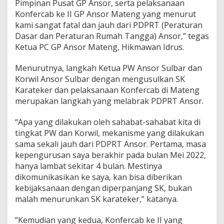
Pimpinan Pusat GP Ansor, serta pelaksanaan
k
Konfercab ke II GP Ansor Mateng yang menurut
e
kami sangat fatal dan jauh dari PDPRT (Peraturan
K
e
Dasar dan Peraturan Rumah Tangga) Ansor,” tegas
t
Ketua PC GP Ansor Mateng, Hikmawan Idrus.
u
a
Menurutnya, langkah Ketua PW Ansor Sulbar dan
W
Korwil Ansor Sulbar dengan mengusulkan SK
i
l
Karateker dan pelaksanaan Konfercab di Mateng
a
merupakan langkah yang melabrak PDPRT Ansor.
y
a
“Apa yang dilakukan oleh sahabat-sahabat kita di
h
tingkat PW dan Korwil, mekanisme yang dilakukan
d
a
sama sekali jauh dari PDPRT Ansor. Pertama, masa
n
kepengurusan saya berakhir pada bulan Mei 2022,
K
hanya lambat sekitar 4 bulan. Mestinya
o
dikomunikasikan ke saya, kan bisa diberikan
r
w
kebijaksanaan dengan diperpanjang SK, bukan
i
malah menurunkan SK karateker,” katanya.
l
“Kemudian yang kedua, Konfercab ke II yang