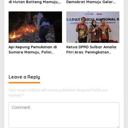
di Hutan Botteng Mamuju,
Demokrat Mamuju Gelar
Sempat Kirim SMS
Baksos Gerakan Langit Biru
Kelaparan ke Istri
Indonesia Asri
Api Kepung Pemukiman di
Ketua DPRD Sulbar Amalia
Sumare Mamuju, Polisi
Fitri Aras: Peningkatan
Kerahkan Water Cannon
Status Mamuju Adalah
Jinakkan Karhutla
Lompatan Mutlak
Leave a Reply
Your email address will not be published.
Required fields are
marked
*