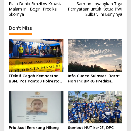
Piala Dunia Brazil vs Kroasia
Sarman Layangkan Tiga
o
Malam Ini, Begini Prediksi
Pernyataan untuk Ketua PWI
s
Skornya
Sulbar, Ini Bunyinya
t
Don't Miss
n
a
v
i
g
a
Efektif Cegah Kemacetan
Info Cuaca Sulawesi Barat
t
BBM, Pos Pantau Polresta
Hari Ini: BMKG Prediksi
Mamuju Amankan Jalur
Seluruh Wilayah Berawan
i
SPBU Kali Mamuju
o
n
Pria Asal Enrekang Hilang
Sambut HUT ke-25, DPC