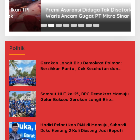
Premi Asuransi Diduga Tak Disetorkan, Ahli
S
Waris Ancam Gugat PT Mitra Sinar Sepadan
Gr
Finance ke PN Mamuju
Politik
Gerakan Langit Biru Demokrat Polman:
Bersihkan Pantai, Cek Kesehatan dan
Donor Darah
Sambut HUT ke-25, DPC Demokrat Mamuju
Gelar Baksos Gerakan Langit Biru
Indonesia Asri
Hadiri Pelantikan PAN di Mamuju, Suhardi
Duka Kenang 2 Kali Diusung Jadi Bupati