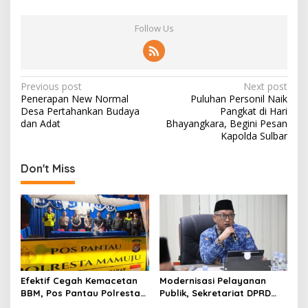
Follow Us
P
Previous post
Next post
Penerapan New Normal
Puluhan Personil Naik
o
Desa Pertahankan Budaya
Pangkat di Hari
s
dan Adat
Bhayangkara, Begini Pesan
Kapolda Sulbar
t
n
Don't Miss
a
v
i
g
a
t
Efektif Cegah Kemacetan
Modernisasi Pelayanan
BBM, Pos Pantau Polresta
Publik, Sekretariat DPRD
i
Mamuju Amankan Jalur
Sulawesi Barat Resmi