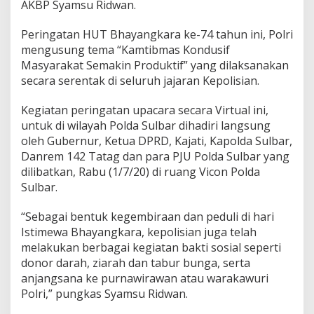
AKBP Syamsu Ridwan.
V
i
Peringatan HUT Bhayangkara ke-74 tahun ini, Polri
r
t
mengusung tema “Kamtibmas Kondusif
u
Masyarakat Semakin Produktif” yang dilaksanakan
a
secara serentak di seluruh jajaran Kepolisian.
l
Kegiatan peringatan upacara secara Virtual ini,
untuk di wilayah Polda Sulbar dihadiri langsung
oleh Gubernur, Ketua DPRD, Kajati, Kapolda Sulbar,
Danrem 142 Tatag dan para PJU Polda Sulbar yang
dilibatkan, Rabu (1/7/20) di ruang Vicon Polda
Sulbar.
“Sebagai bentuk kegembiraan dan peduli di hari
Istimewa Bhayangkara, kepolisian juga telah
melakukan berbagai kegiatan bakti sosial seperti
donor darah, ziarah dan tabur bunga, serta
anjangsana ke purnawirawan atau warakawuri
Polri,” pungkas Syamsu Ridwan.