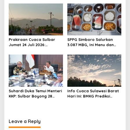
o
SPBU Kali Mamuju
Luncurkan Aplikasi SIPAKDE
n
Prakiraan Cuaca Sulbar
SPPG Simboro Salurkan
Jumat 24 Juli 2026:
3.087 MBG, Ini Menu dan
Mamasa Dingin 13 Derajat,
Kandungan Gizinya
Daerah Pesisir Cerah
Suhardi Duka Temui Menteri
Info Cuaca Sulawesi Barat
KKP: Sulbar Boyong 28
Hari Ini: BMKG Prediksi
Desa Nelayan Hingga
Seluruh Wilayah Berawan
Kapal 30 GT
Leave a Reply