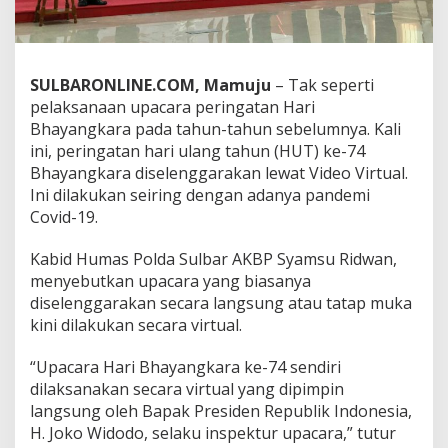
r
a
k
e
SULBARONLINE.COM, Mamuju
– Tak seperti
7
4
pelaksanaan upacara peringatan Hari
B
Bhayangkara pada tahun-tahun sebelumnya. Kali
e
ini, peringatan hari ulang tahun (HUT) ke-74
r
Bhayangkara diselenggarakan lewat Video Virtual.
l
a
Ini dilakukan seiring dengan adanya pandemi
n
Covid-19.
g
s
Kabid Humas Polda Sulbar AKBP Syamsu Ridwan,
u
menyebutkan upacara yang biasanya
n
g
diselenggarakan secara langsung atau tatap muka
V
kini dilakukan secara virtual.
i
a
“Upacara Hari Bhayangkara ke-74 sendiri
V
dilaksanakan secara virtual yang dipimpin
i
d
langsung oleh Bapak Presiden Republik Indonesia,
e
H. Joko Widodo, selaku inspektur upacara,” tutur
o