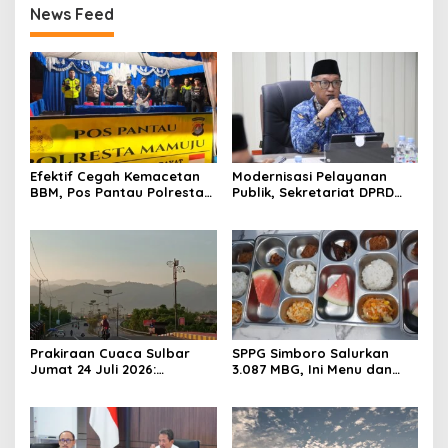
News Feed
Efektif Cegah Kemacetan
Modernisasi Pelayanan
BBM, Pos Pantau Polresta
Publik, Sekretariat DPRD
Mamuju Amankan Jalur
Sulawesi Barat Resmi
SPBU Kali Mamuju
Luncurkan Aplikasi SIPAKDE
Prakiraan Cuaca Sulbar
SPPG Simboro Salurkan
Jumat 24 Juli 2026:
3.087 MBG, Ini Menu dan
Mamasa Dingin 13 Derajat,
Kandungan Gizinya
Daerah Pesisir Cerah