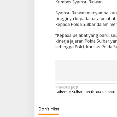
Kombes Syamsu Ridwan.
Syamsu Ridwan menyampaikan t
tingginya kepada para pejabat
kepada Polda Sulbar dalam me
“Kepada pejabat yang baru, se
kinerja jajaran Polda Sulbar y
sehingga Polri, khusus Polda S
P
Previous post
Gubernur Sulbar Lantik 304 Pejabat
o
s
t
Don't Miss