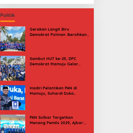
Politik
Gerakan Langit Biru
Demokrat Polman: Bersihkan
Pantai, Cek Kesehatan dan
Donor Darah
Sambut HUT ke-25, DPC
Demokrat Mamuju Gelar
Baksos Gerakan Langit Biru
Indonesia Asri
Hadiri Pelantikan PAN di
Mamuju, Suhardi Duka
Kenang 2 Kali Diusung Jadi
Bupati
PAN Sulbar Targetkan
Menang Pemilu 2029, Ajbar:
Bagi Kami, Februari 2029 Itu