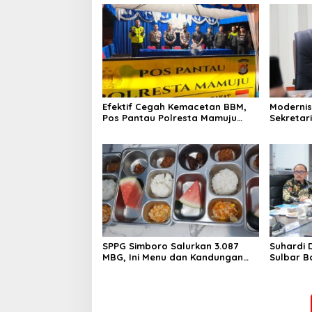
Efektif Cegah Kemacetan BBM,
Modernis
Pos Pantau Polresta Mamuju
Sekretar
Amankan Jalur SPBU Kali Mamuju
Resmi Lu
SPPG Simboro Salurkan 3.087
Suhardi 
MBG, Ini Menu dan Kandungan
Sulbar B
Gizinya
Hingga K