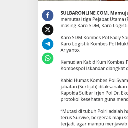
t
N
a
SULBARONLINE.COM, Mamuj
m
memutasi tiga Pejabat Utama (P
a
masing Karo SDM, Karo Logisti
-
n
a
Karo SDM Kombes Pol Fadly Sa
m
Karo Logistik Kombes Pol Muk
a
Ariyanto.
n
y
Kemudian Kabid Kum Kombes Pol
a
Kombespol Iskandar diangkat d
Kabid Humas Kombes Pol Syams
jabatan (Sertijab) dilaksanaka
Kapolda Sulbar Irjen Pol Dr. 
protokol kesehatan guna men
“Mutasi di tubuh Polri adalah 
terus Survive, bergerak maju 
terjadi, agar mampu menjawab 