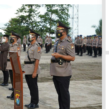
Jerat Modal dan Jeritan
Pedagang Ikan TPI Kasiwa Mamuju
Saat Harga Melonjak