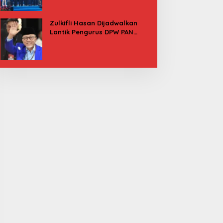
Besok
Zulkifli Hasan Dijadwalkan
Lantik Pengurus DPW PAN
Sulbar, Usung Agenda “Satu
Tekad Bantu Rakyat”