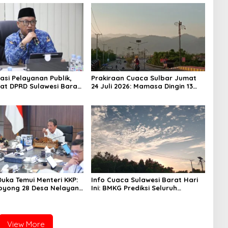
asi Pelayanan Publik,
Prakiraan Cuaca Sulbar Jumat
iat DPRD Sulawesi Barat
24 Juli 2026: Mamasa Dingin 13
ncurkan Aplikasi SIPAKDE
Derajat, Daerah Pesisir Cerah
Duka Temui Menteri KKP:
Info Cuaca Sulawesi Barat Hari
oyong 28 Desa Nelayan
Ini: BMKG Prediksi Seluruh
apal 30 GT
Wilayah Berawan
View More