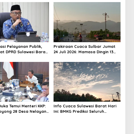
asi Pelayanan Publik,
Prakiraan Cuaca Sulbar Jumat
iat DPRD Sulawesi Barat
24 Juli 2026: Mamasa Dingin 13
ncurkan Aplikasi SIPAKDE
Derajat, Daerah Pesisir Cerah
Duka Temui Menteri KKP:
Info Cuaca Sulawesi Barat Hari
oyong 28 Desa Nelayan
Ini: BMKG Prediksi Seluruh
apal 30 GT
Wilayah Berawan