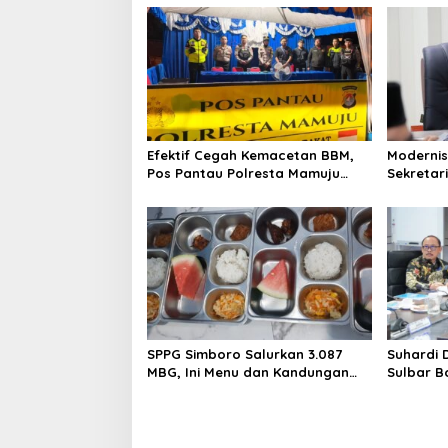
n
a
v
i
g
a
Efektif Cegah Kemacetan BBM,
Modernis
t
Pos Pantau Polresta Mamuju
Sekretar
i
Amankan Jalur SPBU Kali Mamuju
Resmi Lu
o
n
SPPG Simboro Salurkan 3.087
Suhardi 
MBG, Ini Menu dan Kandungan
Sulbar B
Gizinya
Hingga K