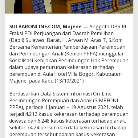
k
P
e
r
e
SULBARONLINE.COM, Majene —
Anggota DPR RI
m
Fraksi PDI Perjuangan dari Daerah Pemilihan
p
(Dapil) Sulawesi Barat, H. Arwan M. Aras T, S.Kom
u
Bersama Kementerian Pemberdayaan Perempuan
a
dan Perlindungan Anak (Kemen PPPA) menggelar
n
d
Sosialisasi Kebijakan Perlindungan Hak Perempuan
i
dalam upaya penurunan kekerasan terhadap
M
perempuan di Aula Hotel Villa Bogor, Kabupaten
a
Majene, pada Rabu (13/10/2021).
j
e
n
Berdasarkan Data Sistem Informasi On-Line
e
Perlindungan Perempuan dan Anak (SIMPFONI
,
PPPA), periode 1 Januari – 19 Agustus 2021, telah
A
terjadi 4.212 kasus kekerasan terhadap perempuan
r
w
dewasa dan 6.248 kasus kekerasan terhadap anak.
a
Sekitar 74,24 persen dari data kekerasan terhadap
n
perempuan tersebut adalah kasus Kekerasan
A