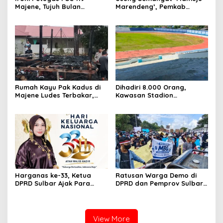
Majene, Tujuh Bulan
Marendeng’, Pemkab
Mengabdi Tanpa Gaji,
Mamuju Pulihkan Ekosistem
Pelayanan Darurat Tetap
Laut Lewat 213 Fragmen
Siaga 24 Jam
Karang
Rumah Kayu Pak Kadus di
Dihadiri 8.000 Orang,
Majene Ludes Terbakar,
Kawasan Stadion
Kerugian Capai Rp75 Juta
Manakarra Mamuju
Kembali Kinclong Pasca-
Hari Bhayangkara
Harganas ke-33, Ketua
Ratusan Warga Demo di
DPRD Sulbar Ajak Para
DPRD dan Pemprov Sulbar,
Ayah ‘Hadir Seutuhnya’
Serukan Keberlanjutan
demi Indonesia Emas 2046
MBG
View More