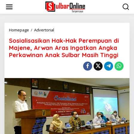
S
k
i
p
t
o
Homepage
/
Advertorial
S
c
o
Sosialisasikan Hak-Hak Perempuan di
o
s
n
i
Majene, Arwan Aras Ingatkan Angka
t
a
Perkawinan Anak Sulbar Masih Tinggi
e
l
n
i
t
s
a
s
i
k
a
n
H
a
k
-
H
a