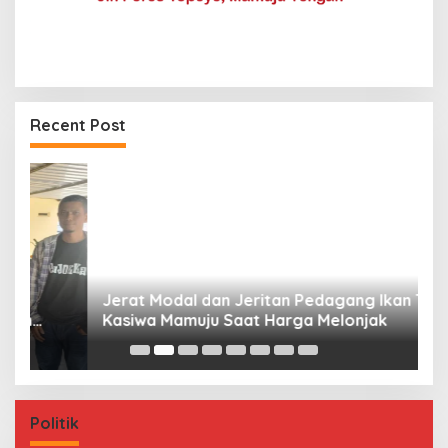
Recent Post
Jerat Modal dan Jeritan Pedagang Ikan TPI
P
Kasiwa Mamuju Saat Harga Melonjak
W
F
Politik