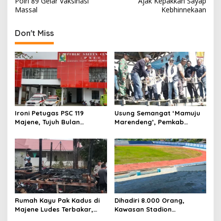
s
Polri 89 Gelar Vaksinasi
Ajak Kepakkan Sayap
Massal
Kebhinnekaan
t
n
Don't Miss
a
v
i
g
a
t
Ironi Petugas PSC 119
Usung Semangat ‘Mamuju
Majene, Tujuh Bulan
Marendeng’, Pemkab
i
Mengabdi Tanpa Gaji,
Mamuju Pulihkan Ekosistem
o
Pelayanan Darurat Tetap
Laut Lewat 213 Fragmen
Siaga 24 Jam
Karang
n
Rumah Kayu Pak Kadus di
Dihadiri 8.000 Orang,
Majene Ludes Terbakar,
Kawasan Stadion
Kerugian Capai Rp75 Juta
Manakarra Mamuju