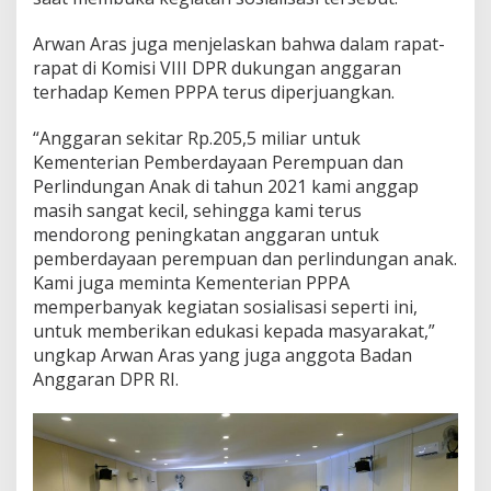
n
A
Arwan Aras juga menjelaskan bahwa dalam rapat-
n
rapat di Komisi VIII DPR dukungan anggaran
a
terhadap Kemen PPPA terus diperjuangkan.
k
S
u
“Anggaran sekitar Rp.205,5 miliar untuk
l
Kementerian Pemberdayaan Perempuan dan
b
Perlindungan Anak di tahun 2021 kami anggap
a
masih sangat kecil, sehingga kami terus
r
mendorong peningkatan anggaran untuk
M
a
pemberdayaan perempuan dan perlindungan anak.
s
Kami juga meminta Kementerian PPPA
i
memperbanyak kegiatan sosialisasi seperti ini,
h
untuk memberikan edukasi kepada masyarakat,”
T
i
ungkap Arwan Aras yang juga anggota Badan
n
Anggaran DPR RI.
g
g
i