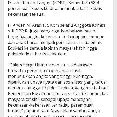
Dalam Rumah Tangga (KDRT). Sementara 58,4
r
persen dari kasus kekerasan anak adalah kasus
a
s
kekerasan seksual.
I
n
H. Arwan M. Aras T, S.Kom selaku Anggota Komisi
g
VIII DPR RI juga mengingatkan bahwa masih
a
tingginya angka kekerasan terhadap perempuan
t
k
dan anak harus menjadi perhatian semua pihak.
a
Edukasi ke semua lapisan masyarakat hingga
n
pelosok desa harus dilakukan.
A
n
”Dalam bergai bentuk dan jenis, kekerasan
g
k
terhadap perempuan dan anak masih
a
menunjukkan angka yang tinggi. Sehingga,
P
diperlukan upaya nyata dan sosialisasi yang terus
e
menerus hingga ke pelosok desa, yang melibatkan
r
k
Pemerintah Pusat dan Daerah serta dukungan dari
a
masyarakat sipil sebagai upaya mencegah
w
kekerasan-kekerasan terhadap perempuan
i
terjadi,” papar Arwan Aras dalam sambutannya
n
saat membuka kegiatan sosialisasi tersebut.
a