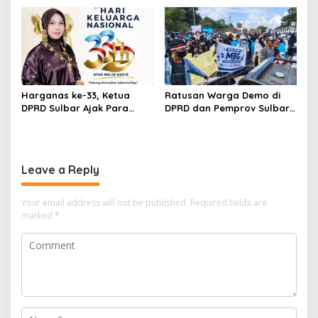
Kembali Kinclong Pasca-
Hari Bhayangkara
Harganas ke-33, Ketua
Ratusan Warga Demo di
DPRD Sulbar Ajak Para
DPRD dan Pemprov Sulbar,
Ayah ‘Hadir Seutuhnya’
Serukan Keberlanjutan
demi Indonesia Emas 2046
MBG
Leave a Reply
Your email address will not be published.
Required fields are
marked
*