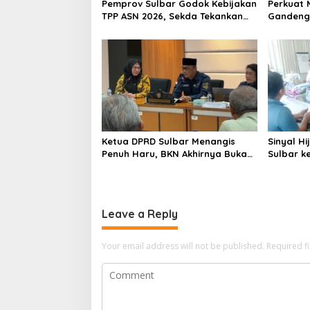
Pemprov Sulbar Godok Kebijakan
Perkuat 
TPP ASN 2026, Sekda Tekankan
Gandeng
Aspek Kemampuan Fiskal
Pasang S
Kantor G
Ketua DPRD Sulbar Menangis
Sinyal H
Penuh Haru, BKN Akhirnya Buka
Sulbar k
Blokir Layanan ASN di 6
Kantor P
Kabupaten di Sulbar
Polres M
Leave a Reply
Your email address will not be published.
Required f