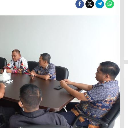
Efektif Cegah Kemacetan BBM,
Pos Pantau Polresta Mamuju
Amankan Jalur SPBU Kali Mamuju