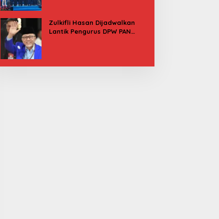
Besok
Zulkifli Hasan Dijadwalkan
Lantik Pengurus DPW PAN
Sulbar, Usung Agenda “Satu
Tekad Bantu Rakyat”