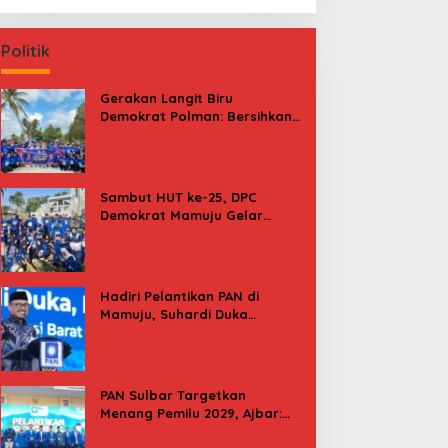
Politik
Gerakan Langit Biru
Demokrat Polman: Bersihkan
Pantai, Cek Kesehatan dan
Donor Darah
Sambut HUT ke-25, DPC
Demokrat Mamuju Gelar
Baksos Gerakan Langit Biru
Indonesia Asri
Hadiri Pelantikan PAN di
Mamuju, Suhardi Duka
Kenang 2 Kali Diusung Jadi
Bupati
PAN Sulbar Targetkan
Menang Pemilu 2029, Ajbar:
Bagi Kami, Februari 2029 Itu