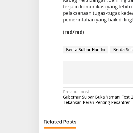
Kabag Persidangan, Sahring Sa
n
terjalin komunikasi yang lebih 
A
k
pelaksanaan tugas-tugas kede
u
pemerintahan yang baik di ling
n
t
(
red/red
)
a
b
i
Berita Sulbar Hari Ini
Berita Sul
l
i
t
a
s
K
i
n
P
Previous post
e
Gubernur Sulbar Buka Yamani Fest 
r
o
Tekankan Peran Penting Pesantren
j
s
a
t
Related Posts
n