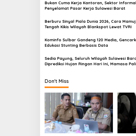
a
Bukan Cuma Kerja Kantoran, Sektor Informal
v
Penyelamat Pasar Kerja Sulawesi Barat
i
Berburu Sinyal Piala Dunia 2026, Cara Mamuj
g
Tengah Kikis Wilayah Blankspot Lewat TVRI
a
Kominfo Sulbar Gandeng 120 Media, Gencar
t
Edukasi Stunting Berbasis Data
i
Sedia Payung, Seluruh Wilayah Sulawesi Bar
o
Diprediksi Hujan Ringan Hari Ini, Mamasa Pal
n
Dingin
Don't Miss