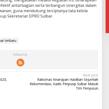
latung, mengatakan melalui kegiatan ini, diharapkan
efektif antarbagian serta terbangun sinergitas dalam
wanan, guna mendukung terciptanya tata kelola
kup Sekretariat DPRD Sulbar.
bar terbaru
Follow Us
Next post
2025,
Rakornas Kearsipan Hasilkan Sejumlah
Rekomendasi, Kadis Perpusip Sulbar Masuk
Tim Penyusun