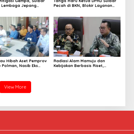
Mitigasi Gempa, Sulbar
Tangis Haru Ketua DPRD Sulbar
 Lembaga Jepang
Pecah di BKN, Blokir Layanan
eismometer Canggih di
ASN 6 Kabupaten Resmi Dicabut
ubernur
ijau Hibah Aset Pemprov
Radiasi Alam Mamuju dan
e Polman, Nasib Eks
Kebijakan Berbasis Riset,
U dan Lahan Depan
Gebrakan Pertama Gubernur
ulai Terang
Sulbar di BRIN
View More