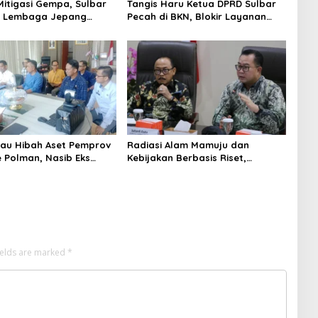
Mitigasi Gempa, Sulbar
Tangis Haru Ketua DPRD Sulbar
 Lembaga Jepang
Pecah di BKN, Blokir Layanan
eismometer Canggih di
ASN 6 Kabupaten Resmi Dicabut
ubernur
ijau Hibah Aset Pemprov
Radiasi Alam Mamuju dan
e Polman, Nasib Eks
Kebijakan Berbasis Riset,
U dan Lahan Depan
Gebrakan Pertama Gubernur
ulai Terang
Sulbar di BRIN
ields are marked
*