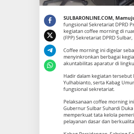
o
r
n
i
SULBARONLINE.COM, Mamuj
n
fungsional Sekretariat DPRD Pr
g
kegiatan coffee morning di ru
B
(FPP) Sekretariat DPRD Sulbar, 
a
h
a
Coffee morning ini digelar seb
s
menyinkronkan berbagai kegia
S
akuntabilitas aparatur di ling
i
n
Hadir dalam kegiatan tersebut
k
r
Yulhabianto, serta Kabag Umu
o
fungsional sekretariat.
n
i
Pelaksanaan coffee morning ini
s
Gubernur Sulbar Suhardi Duka 
a
s
memperkuat tata kelola pemer
i
pelayanan dasar dan berkualita
d
a