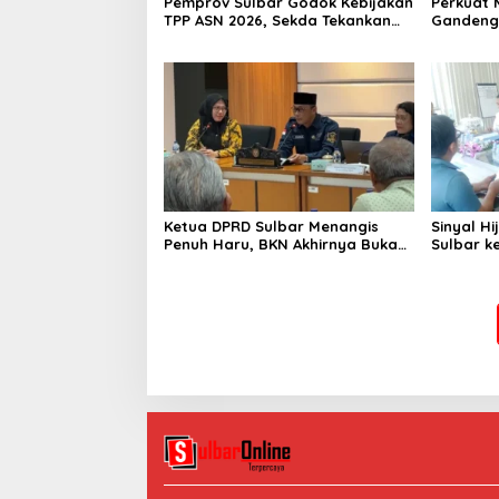
Pemprov Sulbar Godok Kebijakan
Perkuat 
TPP ASN 2026, Sekda Tekankan
Gandeng
Aspek Kemampuan Fiskal
Pasang S
Kantor G
Ketua DPRD Sulbar Menangis
Sinyal H
Penuh Haru, BKN Akhirnya Buka
Sulbar k
Blokir Layanan ASN di 6
Kantor P
Kabupaten di Sulbar
Polres M