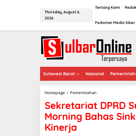
S
k
Tentang Kami
Redak
Thursday, August 6,
i
2026
p
Pedoman Media Siber
t
o
c
o
n
t
e
n
t
Sulawesi Barat
Nasional
Pemerintah
Homepage
/
Pemerintahan
S
e
Sekretariat DPRD S
k
r
Morning Bahas Sinkr
e
t
Kinerja
a
r