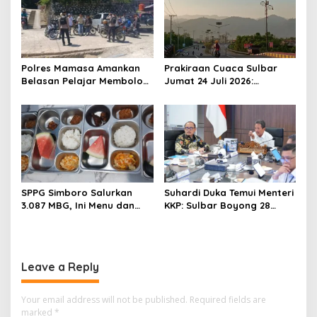
Polres Mamasa Amankan
Prakiraan Cuaca Sulbar
Belasan Pelajar Membolos
Jumat 24 Juli 2026:
di Lembang Banggo,
Mamasa Dingin 13 Derajat,
Langsung Diantar Kembali
Daerah Pesisir Cerah
ke Sekolah
SPPG Simboro Salurkan
Suhardi Duka Temui Menteri
3.087 MBG, Ini Menu dan
KKP: Sulbar Boyong 28
Kandungan Gizinya
Desa Nelayan Hingga
Kapal 30 GT
Leave a Reply
Your email address will not be published.
Required fields are
marked
*