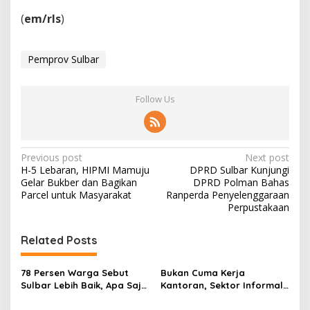
(
em/rls
)
Pemprov Sulbar
Follow Us
P
Previous post
Next post
H-5 Lebaran, HIPMI Mamuju
DPRD Sulbar Kunjungi
o
Gelar Bukber dan Bagikan
DPRD Polman Bahas
s
Parcel untuk Masyarakat
Ranperda Penyelenggaraan
Perpustakaan
t
n
Related Posts
a
v
78 Persen Warga Sebut
Bukan Cuma Kerja
Sulbar Lebih Baik, Apa Saja
Kantoran, Sektor Informal
i
yang Berubah di Era
Jadi Penyelamat Pasar