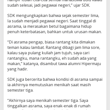
n
sudah selesai, jadi pegawai negeri,” ujar SDK.
g
S
SDK mengungkapkan bahwa sejak semester lima,
e
Ia sudah menjadi pegawai negeri. Saat tinggal di
r
i
asrama, ia merasakan betul bagaimana hidup
n
penuh keterbatasan, bahkan untuk urusan makan.
g
H
“Di asrama pengap, biasa rantang kita dimakan
i
teman kalau lambat. Rantang dibagi jam lima sore,
l
a
kalau saya pulang kuliah jam tujuh, saya cari
n
rantangku, mana rantangku, eh sudah ada yang
g
makan,” katanya, disambut tawa alumni Hipermaju
,
yang hadir.
T
a
k
SDK juga bercerita bahwa kondisi di asrama sampai
P
ia akhirnya memutuskan menikah saat masih
e
semester tiga.
r
n
“Akhirnya saya menikah semester tiga. Saya
a
h
tinggalkan asrama, saya enak-enak di rumah
B