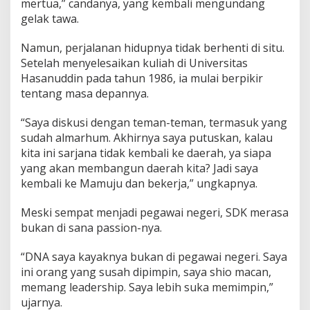
mertua,” candanya, yang kembali mengundang
a
gelak tawa.
y
a
Namun, perjalanan hidupnya tidak berhenti di situ.
n
g
Setelah menyelesaikan kuliah di Universitas
k
Hasanuddin pada tahun 1986, ia mulai berpikir
a
tentang masa depannya.
n
J
“Saya diskusi dengan teman-teman, termasuk yang
a
d
sudah almarhum. Akhirnya saya putuskan, kalau
i
kita ini sarjana tidak kembali ke daerah, ya siapa
G
yang akan membangun daerah kita? Jadi saya
u
kembali ke Mamuju dan bekerja,” ungkapnya.
b
e
r
Meski sempat menjadi pegawai negeri, SDK merasa
n
bukan di sana passion-nya.
u
r
“DNA saya kayaknya bukan di pegawai negeri. Saya
ini orang yang susah dipimpin, saya shio macan,
memang leadership. Saya lebih suka memimpin,”
ujarnya.