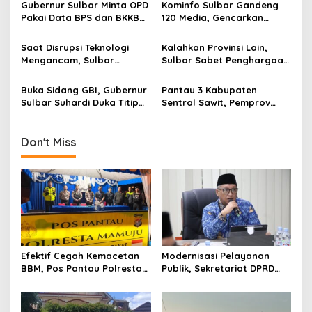
g
Suhardi Duka?
Kerja Sulawesi Barat
Gubernur Sulbar Minta OPD
Kominfo Sulbar Gandeng
Pakai Data BPS dan BKKBN
120 Media, Gencarkan
a
untuk Percepatan
Edukasi Stunting Berbasis
t
Penurunan Stunting
Data
Saat Disrupsi Teknologi
Kalahkan Provinsi Lain,
i
Mengancam, Sulbar
Sulbar Sabet Penghargaan
Andalkan Pancasila
Kemendagri dalam
o
Sebagai Penyaring
Menekan Pengangguran
Buka Sidang GBI, Gubernur
Pantau 3 Kabupaten
n
Sulbar Suhardi Duka Titip
Sentral Sawit, Pemprov
Pesan Harmoni Sosial
Sulbar Terbitkan Aturan
Pengawasan Harga TBS
Don't Miss
Efektif Cegah Kemacetan
Modernisasi Pelayanan
BBM, Pos Pantau Polresta
Publik, Sekretariat DPRD
Mamuju Amankan Jalur
Sulawesi Barat Resmi
SPBU Kali Mamuju
Luncurkan Aplikasi SIPAKDE