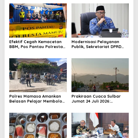
Efektif Cegah Kemacetan
Modernisasi Pelayanan
BBM, Pos Pantau Polresta
Publik, Sekretariat DPRD
Mamuju Amankan Jalur
Sulawesi Barat Resmi
SPBU Kali Mamuju
Luncurkan Aplikasi SIPAKDE
Polres Mamasa Amankan
Prakiraan Cuaca Sulbar
Belasan Pelajar Membolos
Jumat 24 Juli 2026:
di Lembang Banggo,
Mamasa Dingin 13 Derajat,
Langsung Diantar Kembali
Daerah Pesisir Cerah
ke Sekolah