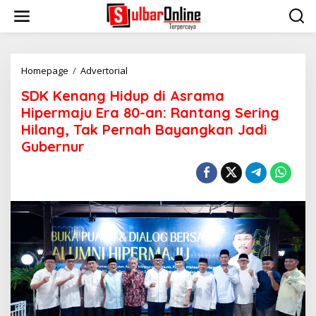
S
k
i
p
t
o
Homepage
/
Advertorial
S
c
D
SDK Kenang Hidup di Asrama
o
K
n
K
Hipermaju Era 80-an: Rantang Sering
t
e
Hilang, Tak Pernah Bayangkan Jadi
e
n
Gubernur
n
a
t
n
g
H
i
d
u
p
d
i
A
s
r
a