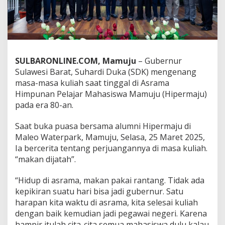
m
a
H
i
p
e
SULBARONLINE.COM, Mamuju
– Gubernur
r
m
Sulawesi Barat, Suhardi Duka (SDK) mengenang
a
masa-masa kuliah saat tinggal di Asrama
j
Himpunan Pelajar Mahasiswa Mamuju (Hipermaju)
u
pada era 80-an.
E
r
a
Saat buka puasa bersama alumni Hipermaju di
8
Maleo Waterpark, Mamuju, Selasa, 25 Maret 2025,
0
Ia bercerita tentang perjuangannya di masa kuliah.
-
“makan dijatah”.
a
n
:
“Hidup di asrama, makan pakai rantang. Tidak ada
R
kepikiran suatu hari bisa jadi gubernur. Satu
a
harapan kita waktu di asrama, kita selesai kuliah
n
dengan baik kemudian jadi pegawai negeri. Karena
t
a
hampir itulah cita-cita semua mahasiswa dulu kalau