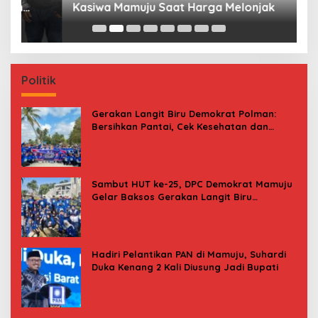
Kasiwa Mamuju Saat Harga Melonjak
W
F
Politik
Gerakan Langit Biru Demokrat Polman:
Bersihkan Pantai, Cek Kesehatan dan
Donor Darah
Sambut HUT ke-25, DPC Demokrat Mamuju
Gelar Baksos Gerakan Langit Biru
Indonesia Asri
Hadiri Pelantikan PAN di Mamuju, Suhardi
Duka Kenang 2 Kali Diusung Jadi Bupati