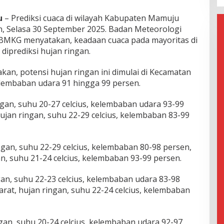
u
– Prediksi cuaca di wilayah Kabupaten Mamuju
n, Selasa 30 September 2025. Badan Meteorologi
u BMKG menyatakan, keadaan cuaca pada mayoritas di
iprediksi hujan ringan.
an, potensi hujan ringan ini dimulai di Kecamatan
elembaban udara 91 hingga 99 persen.
gan, suhu 20-27 celcius, kelembaban udara 93-99
ujan ringan, suhu 22-29 celcius, kelembaban 83-99
an, suhu 22-29 celcius, kelembaban 80-98 persen,
 suhu 21-24 celcius, kelembaban 93-99 persen.
an, suhu 22-23 celcius, kelembaban udara 83-98
rat, hujan ringan, suhu 22-24 celcius, kelembaban
an, suhu 20-24 celcius, kelembaban udara 92-97