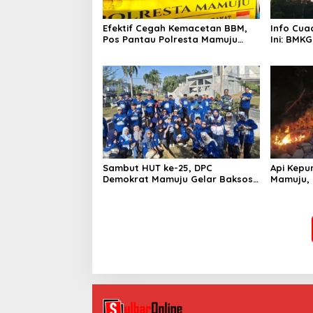
Efektif Cegah Kemacetan BBM,
Info Cua
Pos Pantau Polresta Mamuju
Ini: BMKG
Amankan Jalur SPBU Kali Mamuju
Wilayah
Sambut HUT ke-25, DPC
Api Kepu
Demokrat Mamuju Gelar Baksos
Mamuju, 
Gerakan Langit Biru Indonesia
Cannon J
Asri