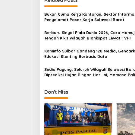
n
a
Bukan Cuma Kerja Kantoran, Sektor Informal
v
Penyelamat Pasar Kerja Sulawesi Barat
i
Berburu Sinyal Piala Dunia 2026, Cara Mamuj
g
Tengah Kikis Wilayah Blankspot Lewat TVRI
a
Kominfo Sulbar Gandeng 120 Media, Gencar
t
Edukasi Stunting Berbasis Data
i
Sedia Payung, Seluruh Wilayah Sulawesi Bar
o
Diprediksi Hujan Ringan Hari Ini, Mamasa Pal
n
Dingin
Don't Miss