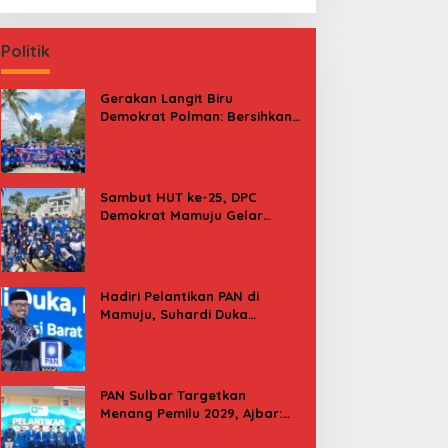
Politik
Gerakan Langit Biru
Demokrat Polman: Bersihkan
Pantai, Cek Kesehatan dan
Donor Darah
Sambut HUT ke-25, DPC
Demokrat Mamuju Gelar
Baksos Gerakan Langit Biru
Indonesia Asri
Hadiri Pelantikan PAN di
Mamuju, Suhardi Duka
Kenang 2 Kali Diusung Jadi
Bupati
PAN Sulbar Targetkan
Menang Pemilu 2029, Ajbar:
Bagi Kami, Februari 2029 Itu