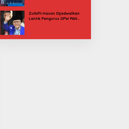
Besok
Zulkifli Hasan Dijadwalkan
Lantik Pengurus DPW PAN
Sulbar, Usung Agenda “Satu
Tekad Bantu Rakyat”