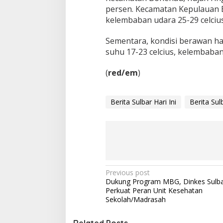
r
persen. Kecamatan Kepulauan Ba
a
kelembaban udara 25-29 celciu
w
a
n
Sementara, kondisi berawan ha
d
suhu 17-23 celcius, kelembaban
i
K
(
red/em
)
e
c
a
m
Berita Sulbar Hari Ini
Berita Sul
a
t
a
n
K
a
l
P
Previous post
u
Dukung Program MBG, Dinkes Sulba
m
o
Perkuat Peran Unit Kesehatan
p
s
Sekolah/Madrasah
a
n
t
g
Related Posts