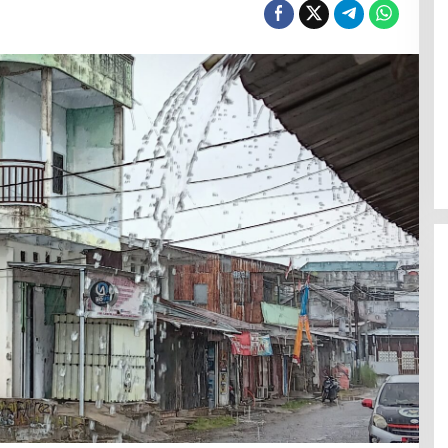
Polresta Mamuju Terapkan
Restorative Justice Kasus
Intimidasi Juru Parkir Jalan Emmy
Saelan