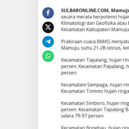
g
g
SULBARONLINE.COM, Mamuj
u
secara merata berpotensi huja
y
u
Klimatologi dan Geofisika ata
r
Kecamatan Kabupaten Mamuju d
1
0
Prakiraan cuaca BMKG menyatak
K
Mamuju, suhu 21-28 celcius, k
e
c
a
Kecamatan Tapalang, hujan rin
m
persen. Kecamatan Papalang, h
a
persen.
t
a
n
Kecamatam Sampaga, hujan ring
,
Kecamatan Tommo hujan ringan,
C
u
Kecamatan Simboro, hujan ring
a
persen. Kecamatan Tapalang Ba
c
a
udara 79-97 persen.
B
e
Kecamatan Bonehau, hujan ring