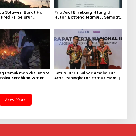
ca Sulawesi Barat Hari
Pria Asal Enrekang Hilang di
 Prediksi Seluruh
Hutan Botteng Mamuju, Sempat
 Berawan
Kirim SMS Kelaparan ke Istri
ng Pemukiman di Sumare
Ketua DPRD Sulbar Amalia Fitri
Polisi Kerahkan Water
Aras: Peningkatan Status Mamuju
inakkan Karhutla
Adalah Lompatan Mutlak
View More