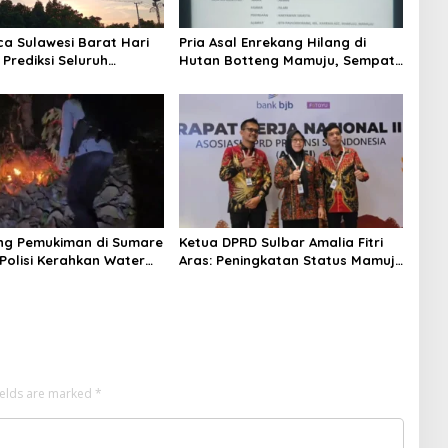
ca Sulawesi Barat Hari
Pria Asal Enrekang Hilang di
 Prediksi Seluruh
Hutan Botteng Mamuju, Sempat
 Berawan
Kirim SMS Kelaparan ke Istri
ng Pemukiman di Sumare
Ketua DPRD Sulbar Amalia Fitri
Polisi Kerahkan Water
Aras: Peningkatan Status Mamuju
inakkan Karhutla
Adalah Lompatan Mutlak
ields are marked
*