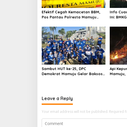
Efektif Cegah Kemacetan BBM,
Info Cua
Pos Pantau Polresta Mamuju
Ini: BMKG
Amankan Jalur SPBU Kali Mamuju
Wilayah
Sambut HUT ke-25, DPC
Api Kepu
Demokrat Mamuju Gelar Baksos
Mamuju, 
Gerakan Langit Biru Indonesia
Cannon J
Asri
Leave a Reply
Your email address will not be published.
Required f