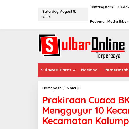
S
k
Tentang Kami
Redak
Saturday, August 8,
i
2026
p
Pedoman Media Siber
t
o
c
o
n
t
e
n
t
Sulawesi Barat
Nasional
Pemerintah
Homepage
/
Mamuju
P
r
Prakiraan Cuaca B
a
k
Mengguyur 10 Keca
i
r
Kecamatan Kalum
a
a