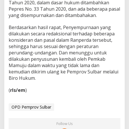
Tahun 2020, dalam dasar hukum ditambahkan
r
Pepres No. 33 Tahun 2020, dan ada beberapa pasal
d
a
yang disempurnakan dan ditambahakan.
S
t
Berdasarkan hasil rapat, Penyempurnaan yang
a
dilakukan secara redaksional terhadap beberapa
n
konsideran dan pasal dalam Ranperda tersebut,
d
a
sehingga harus sesuai dengan peraturan
r
perundang-undangan. Dan menunggu untuk
B
dilakukan penyusunan kembali oleh Pemkab
e
Mamuju dalam waktu yang tidak lama dan
l
kemudian dikirim ulang ke Pemprov Sulbar melalui
a
n
Biro Hukum.
j
a
(
rls/em
)
M
a
m
OPD Pemprov Sulbar
u
j
u
2
Follow Us
0