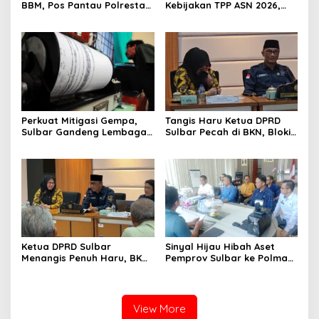
BBM, Pos Pantau Polresta
Kebijakan TPP ASN 2026,
Mamuju Amankan Jalur
Sekda Tekankan Aspek
SPBU Kali Mamuju
Kemampuan Fiskal
Perkuat Mitigasi Gempa,
Tangis Haru Ketua DPRD
Sulbar Gandeng Lembaga
Sulbar Pecah di BKN, Blokir
Jepang Pasang
Layanan ASN 6 Kabupaten
Seismometer Canggih di
Resmi Dicabut
Kantor Gubernur
Ketua DPRD Sulbar
Sinyal Hijau Hibah Aset
Menangis Penuh Haru, BKN
Pemprov Sulbar ke Polman,
Akhirnya Buka Blokir
Nasib Eks Kantor PU dan
Layanan ASN di 6
Lahan Depan Polres Mulai
Kabupaten di Sulbar
Terang
View More