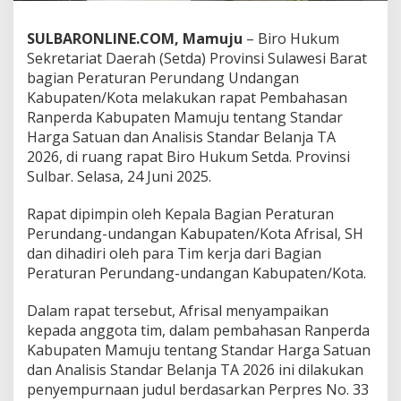
,
B
SULBARONLINE.COM, Mamuju
– Biro Hukum
i
Sekretariat Daerah (Setda) Provinsi Sulawesi Barat
r
o
bagian Peraturan Perundang Undangan
H
Kabupaten/Kota melakukan rapat Pembahasan
u
Ranperda Kabupaten Mamuju tentang Standar
k
Harga Satuan dan Analisis Standar Belanja TA
u
2026, di ruang rapat Biro Hukum Setda. Provinsi
m
S
Sulbar. Selasa, 24 Juni 2025.
u
l
Rapat dipimpin oleh Kepala Bagian Peraturan
b
Perundang-undangan Kabupaten/Kota Afrisal, SH
a
dan dihadiri oleh para Tim kerja dari Bagian
r
K
Peraturan Perundang-undangan Kabupaten/Kota.
a
j
Dalam rapat tersebut, Afrisal menyampaikan
i
kepada anggota tim, dalam pembahasan Ranperda
R
Kabupaten Mamuju tentang Standar Harga Satuan
a
n
dan Analisis Standar Belanja TA 2026 ini dilakukan
p
penyempurnaan judul berdasarkan Perpres No. 33
e