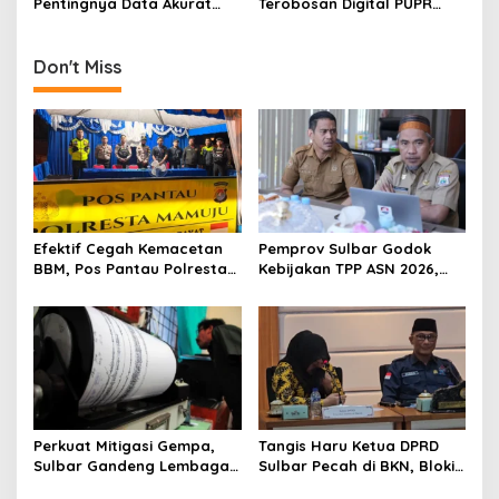
Pentingnya Data Akurat
Terobosan Digital PUPR
dalam Pemenuhan SPM
Sulbar yang Sejalan
dengan Regulasi Nasional
Bangunan Gedung
Don't Miss
Efektif Cegah Kemacetan
Pemprov Sulbar Godok
BBM, Pos Pantau Polresta
Kebijakan TPP ASN 2026,
Mamuju Amankan Jalur
Sekda Tekankan Aspek
SPBU Kali Mamuju
Kemampuan Fiskal
Perkuat Mitigasi Gempa,
Tangis Haru Ketua DPRD
Sulbar Gandeng Lembaga
Sulbar Pecah di BKN, Blokir
Jepang Pasang
Layanan ASN 6 Kabupaten