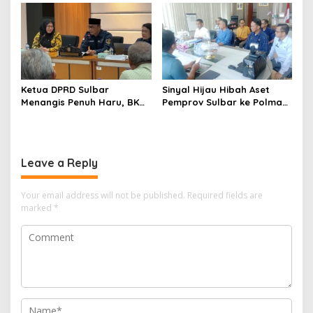
Seismometer Canggih di
Resmi Dicabut
Kantor Gubernur
Ketua DPRD Sulbar
Sinyal Hijau Hibah Aset
Menangis Penuh Haru, BKN
Pemprov Sulbar ke Polman,
Akhirnya Buka Blokir
Nasib Eks Kantor PU dan
Layanan ASN di 6
Lahan Depan Polres Mulai
Kabupaten di Sulbar
Terang
Leave a Reply
Your email address will not be published.
Required fields are
marked
*