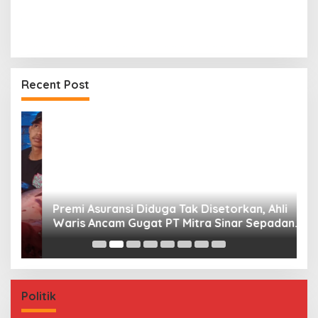
Recent Post
Premi Asuransi Diduga Tak Disetorkan, Ahli
S
Waris Ancam Gugat PT Mitra Sinar Sepadan
Gr
Finance ke PN Mamuju
Politik