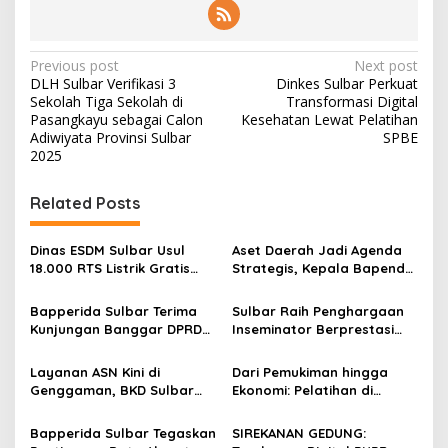
2
6
P
Previous post
Next post
DLH Sulbar Verifikasi 3
Dinkes Sulbar Perkuat
o
Sekolah Tiga Sekolah di
Transformasi Digital
s
Pasangkayu sebagai Calon
Kesehatan Lewat Pelatihan
Adiwiyata Provinsi Sulbar
SPBE
t
2025
n
Related Posts
a
v
Dinas ESDM Sulbar Usul
Aset Daerah Jadi Agenda
i
18.000 RTS Listrik Gratis
Strategis, Kepala Bapenda
g
dan Perluasan Jaringan
Sulbar Perkuat Sinergi
Listrik Desa Tahun 2027
dengan Sekprov
Bapperida Sulbar Terima
Sulbar Raih Penghargaan
a
Kunjungan Banggar DPRD
Inseminator Berprestasi
t
Pasangkayu Bahas
Wilayah Introduksi Tingkat
Penyesuaian Anggaran
Nasional 2025
i
Layanan ASN Kini di
Dari Pemukiman hingga
2026
Genggaman, BKD Sulbar
Ekonomi: Pelatihan di
o
Siapkan Aplikasi “Juara”
Sulbar Bahas Strategi
n
Pemulihan Pascabencana
Bapperida Sulbar Tegaskan
SIREKANAN GEDUNG:
Secara Menyeluruh