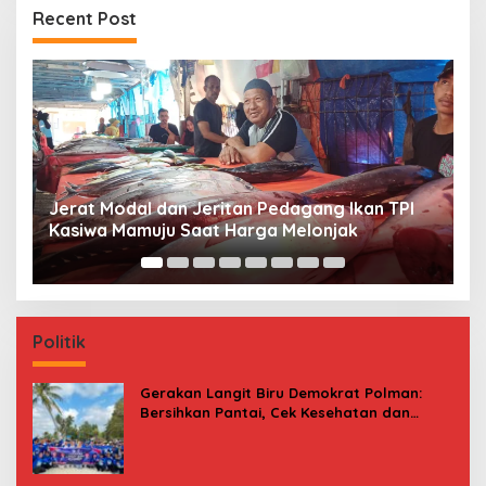
Recent Post
Premi Asuransi Diduga Tak Disetorkan, Ahli
S
Waris Ancam Gugat PT Mitra Sinar Sepadan
Gr
Finance ke PN Mamuju
Politik
Gerakan Langit Biru Demokrat Polman:
Bersihkan Pantai, Cek Kesehatan dan
Donor Darah