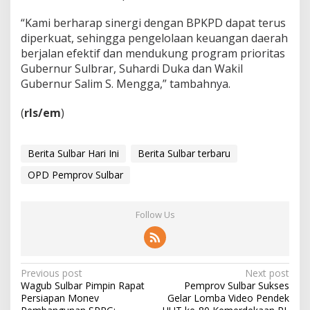
“Kami berharap sinergi dengan BPKPD dapat terus
diperkuat, sehingga pengelolaan keuangan daerah
berjalan efektif dan mendukung program prioritas
Gubernur Sulbrar, Suhardi Duka dan Wakil
Gubernur Salim S. Mengga,” tambahnya.
(
rls/em
)
Berita Sulbar Hari Ini
Berita Sulbar terbaru
OPD Pemprov Sulbar
Follow Us
P
Previous post
Next post
Wagub Sulbar Pimpin Rapat
Pemprov Sulbar Sukses
o
Persiapan Monev
Gelar Lomba Video Pendek