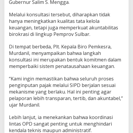
Gubernur Salim S. Mengga.
l
a
Melalui konsultasi tersebut, diharapkan tidak
y
a
hanya meningkatkan kualitas tata kelola
n
keuangan, tetapi juga memperkuat akuntabilitas
a
birokrasi di lingkup Pemprov Sulbar.
n
A
Di tempat berbeda, Plt. Kepala Biro Pemkesra,
d
m
Murdanil, menyampaikan bahwa langkah
i
konsultasi ini merupakan bentuk komitmen dalam
n
memperbaiki sistem penatausahaan keuangan.
i
s
“Kami ingin memastikan bahwa seluruh proses
t
r
penginputan pajak melalui SIPD berjalan sesuai
a
mekanisme yang berlaku. Hal ini penting agar
s
pelaporan lebih transparan, tertib, dan akuntabel,”
i
ujar Murdanil.
Lebih lanjut, ia menekankan bahwa koordinasi
lintas OPD sangat penting untuk menghindari
kendala teknis maupun administratif.