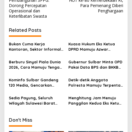
s
Pembangunan SPPG:
HUT ke-80 Kemerdekaan RI,
Dorong Percepatan
Para Pemenang Diberi
t
Operasional dan
Penghargaan
Keterlibatan Swasta
n
a
Related Posts
v
i
Bukan Cuma Kerja
Kuasa Hukum Eks Ketua
g
Kantoran, Sektor Informal
DPRD Mamuju Azwar
Jadi Penyelamat Pasar
Anshari Bakal Ajukan
a
Kerja Sulawesi Barat
Penangguhan Penahanan
Berburu Sinyal Piala Dunia
Gubernur Sulbar Minta OPD
t
2026, Cara Mamuju Tengah
Pakai Data BPS dan BKKBN
Kikis Wilayah Blankspot
untuk Percepatan
i
Lewat TVRI
Penurunan Stunting
Kominfo Sulbar Gandeng
Detik-detik Anggota
o
120 Media, Gencarkan
Polresta Mamuju Terpental
n
Edukasi Stunting Berbasis
Dipukul Massa Saat
Data
Amankan Demo Mahasiswa
Sedia Payung, Seluruh
Menghitung Jam Menuju
Wilayah Sulawesi Barat
Panggilan Kedua Eks Ketua
Diprediksi Hujan Ringan
DPRD Mamuju, Kooperatif
Hari Ini, Mamasa Paling
atau Jemput Paksa?
Dingin
Don't Miss