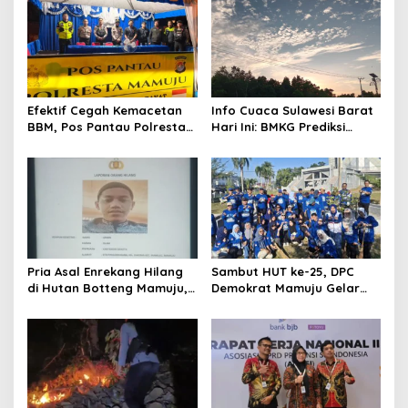
Efektif Cegah Kemacetan
Info Cuaca Sulawesi Barat
BBM, Pos Pantau Polresta
Hari Ini: BMKG Prediksi
Mamuju Amankan Jalur
Seluruh Wilayah Berawan
SPBU Kali Mamuju
Pria Asal Enrekang Hilang
Sambut HUT ke-25, DPC
di Hutan Botteng Mamuju,
Demokrat Mamuju Gelar
Sempat Kirim SMS
Baksos Gerakan Langit Biru
Kelaparan ke Istri
Indonesia Asri