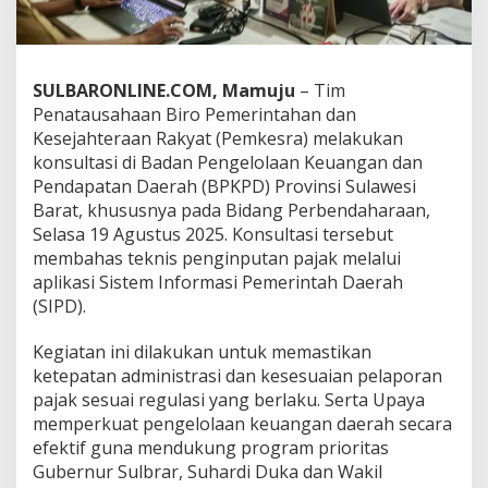
t
a
s
i
SULBARONLINE.COM, Mamuju
– Tim
d
e
Penatausahaan Biro Pemerintahan dan
n
Kesejahteraan Rakyat (Pemkesra) melakukan
g
konsultasi di Badan Pengelolaan Keuangan dan
a
Pendapatan Daerah (BPKPD) Provinsi Sulawesi
n
Barat, khususnya pada Bidang Perbendaharaan,
B
P
Selasa 19 Agustus 2025. Konsultasi tersebut
K
membahas teknis penginputan pajak melalui
P
aplikasi Sistem Informasi Pemerintah Daerah
D
(SIPD).
,
P
e
Kegiatan ini dilakukan untuk memastikan
r
ketepatan administrasi dan kesesuaian pelaporan
k
pajak sesuai regulasi yang berlaku. Serta Upaya
u
memperkuat pengelolaan keuangan daerah secara
a
t
efektif guna mendukung program prioritas
P
Gubernur Sulbrar, Suhardi Duka dan Wakil
e