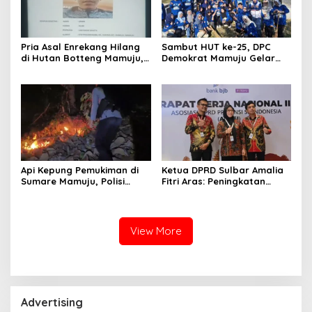
Pria Asal Enrekang Hilang
Sambut HUT ke-25, DPC
di Hutan Botteng Mamuju,
Demokrat Mamuju Gelar
Sempat Kirim SMS
Baksos Gerakan Langit Biru
Kelaparan ke Istri
Indonesia Asri
Api Kepung Pemukiman di
Ketua DPRD Sulbar Amalia
Sumare Mamuju, Polisi
Fitri Aras: Peningkatan
Kerahkan Water Cannon
Status Mamuju Adalah
Jinakkan Karhutla
Lompatan Mutlak
View More
Advertising