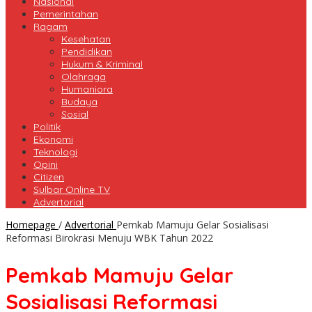
Nasional
Pemerintahan
Ragam
Kesehatan
Pendidikan
Hukum & Kriminal
Olahraga
Humaniora
Budaya
Sosial
Politik
Ekonomi
Teknologi
Opini
Citizen
Sulbar Online TV
Advertorial
Homepage
/
Advertorial
Pemkab Mamuju Gelar Sosialisasi
Reformasi Birokrasi Menuju WBK Tahun 2022
Pemkab Mamuju Gelar
Sosialisasi Reformasi