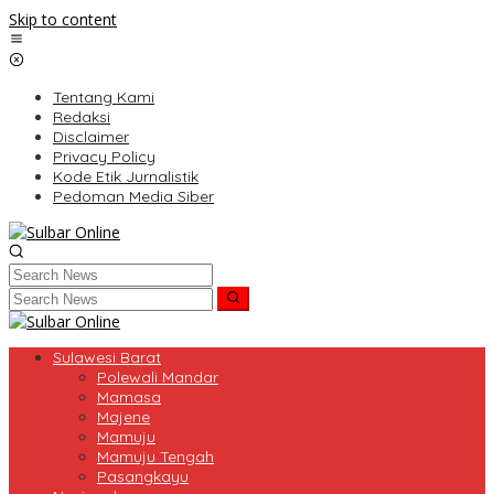
Skip to content
Tentang Kami
Redaksi
Disclaimer
Privacy Policy
Kode Etik Jurnalistik
Pedoman Media Siber
Sulawesi Barat
Polewali Mandar
Mamasa
Majene
Mamuju
Mamuju Tengah
Pasangkayu