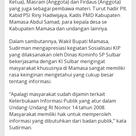
Ketua), Masram (Anggota) dan Firdaus (Anggota)
i
yang juga sebagai pembawa materi. Turut hadir Plt.
M
Kabid PSI Riny Hadiwijaya, Kadis PMD Kabupaten
a
m
Mamasa Abdul Samad, para kepala desa se
a
Kabupaten Mamasa dan undangan lainnya.
s
a
Dalam sambutannya, Wakil Bupati Mamasa,
,
Sudirman mengapresiasi kegiatan Sosialisasi KIP
D
o
yang dilaksanakan oleh Dinas Kominfo SP Sulbar
r
bekerjasama dengan KI Sulbar mengingat
o
masyarakat khususnya di Mamasa sangat memiliki
n
rasa keinginan mengetahui yang cukup besar
g
tentang informasi.
P
e
m
“Apalagi masyarakat sudah dijamin terkait
b
Keterbukaan Informasi Publik yang atur dalam
e
Undang-Undang RI Nomor 14 tahun 2008.
n
Masyarakat memiliki hak untuk memperoleh
t
u
informasi yang dibutuhkan dari badan publik,” kata
k
Sudirman.
a
n