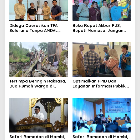
Diduga Operasikan TPA
Buka Rapat Akbar PUS,
Salurano Tanpa AMDAL,
Bupati Mamasa: Jangan
Pemkab Mamasa
Ada Ego Sektoral dalam
Dilaporkan ke Dua
Pemekaran
Kementerian
Tertimpa Beringin Raksasa,
Optimalkan PPID Dan
Dua Rumah Warga di
Layanan Informasi Publik,
Mamasa Ambruk
KominfoSS Sulbar
Apresiaasi Langkah
Koordinasi Pemkab
Mamasa
Safari Ramadan di Mambi,
Safari Ramadan di Mambi,