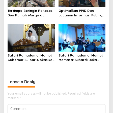
Tertimpa Beringin Raksasa,
Optimalkan PPID Dan
Dua Rumah Warga di
Layanan Informasi Publik,
Mamasa Ambruk
KominfoSS Sulbar
Apresiaasi Langkah
Koordinasi Pemkab
Mamasa
Safari Ramadan di Mambi,
Safari Ramadan di Mambi,
Gubernur Sulbar Alokasikan
Mamasa: Suhardi Duka
Rp40 Miliar untuk
Serahkan 500 Paket
Pembangunan Mamasa
Sembako
Leave a Reply
Your email address will not be published.
Required fields are
marked
*