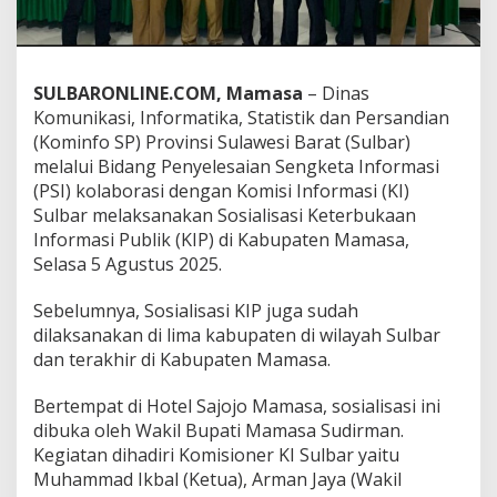
a
s
i
K
SULBARONLINE.COM, Mamasa
– Dinas
I
G
Komunikasi, Informatika, Statistik dan Persandian
e
(Kominfo SP) Provinsi Sulawesi Barat (Sulbar)
l
melalui Bidang Penyelesaian Sengketa Informasi
a
(PSI) kolaborasi dengan Komisi Informasi (KI)
r
Sulbar melaksanakan Sosialisasi Keterbukaan
S
o
Informasi Publik (KIP) di Kabupaten Mamasa,
s
Selasa 5 Agustus 2025.
i
a
Sebelumnya, Sosialisasi KIP juga sudah
l
dilaksanakan di lima kabupaten di wilayah Sulbar
i
s
dan terakhir di Kabupaten Mamasa.
a
s
Bertempat di Hotel Sajojo Mamasa, sosialisasi ini
i
dibuka oleh Wakil Bupati Mamasa Sudirman.
K
Kegiatan dihadiri Komisioner KI Sulbar yaitu
I
P
Muhammad Ikbal (Ketua), Arman Jaya (Wakil
d