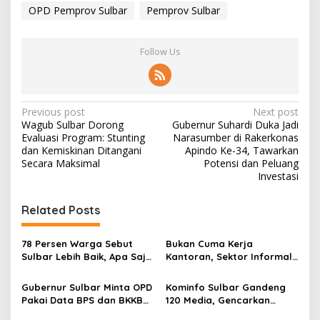
OPD Pemprov Sulbar
Pemprov Sulbar
Follow Us
P
Previous post
Next post
Wagub Sulbar Dorong
Gubernur Suhardi Duka Jadi
o
Evaluasi Program: Stunting
Narasumber di Rakerkonas
s
dan Kemiskinan Ditangani
Apindo Ke-34, Tawarkan
Secara Maksimal
Potensi dan Peluang
t
Investasi
n
Related Posts
a
v
78 Persen Warga Sebut
Bukan Cuma Kerja
i
Sulbar Lebih Baik, Apa Saja
Kantoran, Sektor Informal
g
yang Berubah di Era
Jadi Penyelamat Pasar
Suhardi Duka?
Kerja Sulawesi Barat
Gubernur Sulbar Minta OPD
Kominfo Sulbar Gandeng
a
Pakai Data BPS dan BKKBN
120 Media, Gencarkan
t
untuk Percepatan
Edukasi Stunting Berbasis