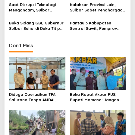
Penurunan Stunting
Data
i
Saat Disrupsi Teknologi
Kalahkan Provinsi Lain,
Mengancam, Sulbar
Sulbar Sabet Penghargaan
o
Andalkan Pancasila
Kemendagri dalam
n
Sebagai Penyaring
Menekan Pengangguran
Buka Sidang GBI, Gubernur
Pantau 3 Kabupaten
Sulbar Suhardi Duka Titip
Sentral Sawit, Pemprov
Pesan Harmoni Sosial
Sulbar Terbitkan Aturan
Pengawasan Harga TBS
Don't Miss
Diduga Operasikan TPA
Buka Rapat Akbar PUS,
Salurano Tanpa AMDAL,
Bupati Mamasa: Jangan
Pemkab Mamasa
Ada Ego Sektoral dalam
Dilaporkan ke Dua
Pemekaran
Kementerian