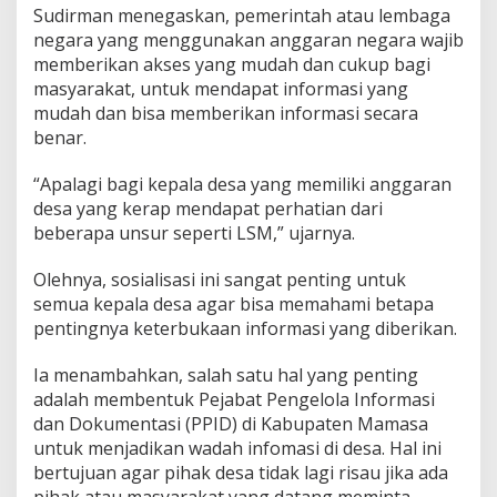
Sudirman menegaskan, pemerintah atau lembaga
P
negara yang menggunakan anggaran negara wajib
P
I
memberikan akses yang mudah dan cukup bagi
D
masyarakat, untuk mendapat informasi yang
d
mudah dan bisa memberikan informasi secara
i
benar.
D
e
s
“Apalagi bagi kepala desa yang memiliki anggaran
a
desa yang kerap mendapat perhatian dari
beberapa unsur seperti LSM,” ujarnya.
Olehnya, sosialisasi ini sangat penting untuk
semua kepala desa agar bisa memahami betapa
pentingnya keterbukaan informasi yang diberikan.
Ia menambahkan, salah satu hal yang penting
adalah membentuk Pejabat Pengelola Informasi
dan Dokumentasi (PPID) di Kabupaten Mamasa
untuk menjadikan wadah infomasi di desa. Hal ini
bertujuan agar pihak desa tidak lagi risau jika ada
pihak atau masyarakat yang datang meminta