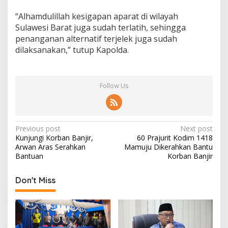
“Alhamdulillah kesigapan aparat di wilayah
Sulawesi Barat juga sudah terlatih, sehingga
penanganan alternatif terjelek juga sudah
dilaksanakan,” tutup Kapolda.
Follow Us
P
Previous post
Next post
Kunjungi Korban Banjir,
60 Prajurit Kodim 1418
o
Arwan Aras Serahkan
Mamuju Dikerahkan Bantu
s
Bantuan
Korban Banjir
t
Don't Miss
n
a
v