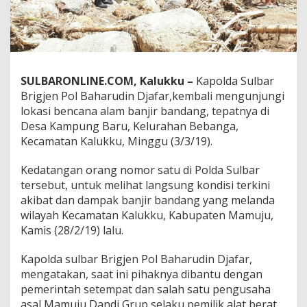
a
n
A
l
a
t
SULBARONLINE.COM, Kalukku –
Kapolda Sulbar
B
Brigjen Pol Baharudin Djafar,kembali mengunjungi
e
r
lokasi bencana alam banjir bandang, tepatnya di
a
Desa Kampung Baru, Kelurahan Bebanga,
t
Kecamatan Kalukku, Minggu (3/3/19).
B
e
Kedatangan orang nomor satu di Polda Sulbar
n
a
tersebut, untuk melihat langsung kondisi terkini
h
akibat dan dampak banjir bandang yang melanda
i
wilayah Kecamatan Kalukku, Kabupaten Mamuju,
A
Kamis (28/2/19) lalu.
l
u
r
Kapolda sulbar Brigjen Pol Baharudin Djafar,
S
mengatakan, saat ini pihaknya dibantu dengan
u
pemerintah setempat dan salah satu pengusaha
n
asal Mamuju Dandi Grup selaku pemilik alat berat
g