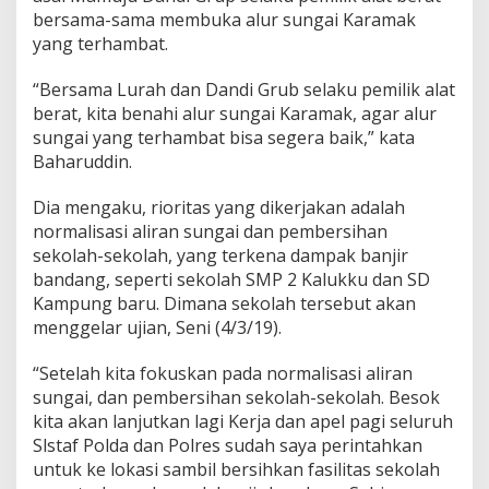
a
bersama-sama membuka alur sungai Karamak
i
yang terhambat.
K
a
“Bersama Lurah dan Dandi Grub selaku pemilik alat
r
berat, kita benahi alur sungai Karamak, agar alur
a
m
sungai yang terhambat bisa segera baik,” kata
a
Baharuddin.
k
d
Dia mengaku, rioritas yang dikerjakan adalah
a
normalisasi aliran sungai dan pembersihan
n
S
sekolah-sekolah, yang terkena dampak banjir
e
bandang, seperti sekolah SMP 2 Kalukku dan SD
k
Kampung baru. Dimana sekolah tersebut akan
o
menggelar ujian, Seni (4/3/19).
l
a
h
“Setelah kita fokuskan pada normalisasi aliran
sungai, dan pembersihan sekolah-sekolah. Besok
kita akan lanjutkan lagi Kerja dan apel pagi seluruh
Slstaf Polda dan Polres sudah saya perintahkan
untuk ke lokasi sambil bersihkan fasilitas sekolah