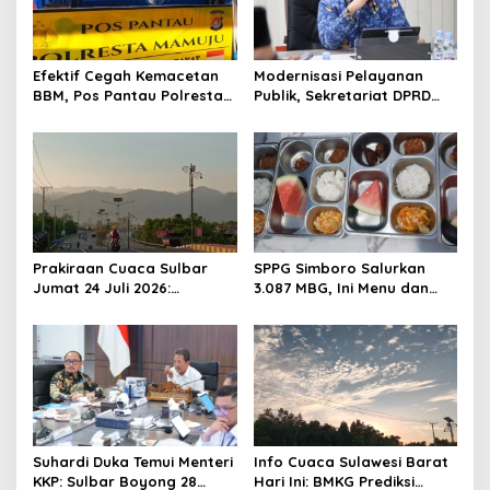
i
g
a
Efektif Cegah Kemacetan
Modernisasi Pelayanan
t
BBM, Pos Pantau Polresta
Publik, Sekretariat DPRD
Mamuju Amankan Jalur
Sulawesi Barat Resmi
i
SPBU Kali Mamuju
Luncurkan Aplikasi SIPAKDE
o
n
Prakiraan Cuaca Sulbar
SPPG Simboro Salurkan
Jumat 24 Juli 2026:
3.087 MBG, Ini Menu dan
Mamasa Dingin 13 Derajat,
Kandungan Gizinya
Daerah Pesisir Cerah
Suhardi Duka Temui Menteri
Info Cuaca Sulawesi Barat
KKP: Sulbar Boyong 28
Hari Ini: BMKG Prediksi