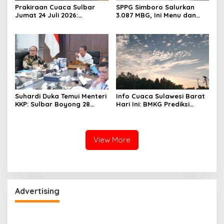
Prakiraan Cuaca Sulbar
SPPG Simboro Salurkan
Jumat 24 Juli 2026:
3.087 MBG, Ini Menu dan
Mamasa Dingin 13 Derajat,
Kandungan Gizinya
Daerah Pesisir Cerah
Suhardi Duka Temui Menteri
Info Cuaca Sulawesi Barat
KKP: Sulbar Boyong 28
Hari Ini: BMKG Prediksi
Desa Nelayan Hingga
Seluruh Wilayah Berawan
Kapal 30 GT
View More
Advertising