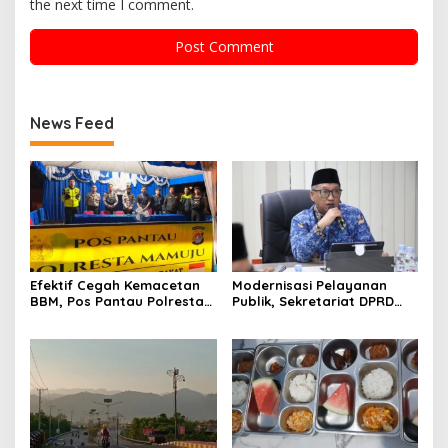
the next time I comment.
News Feed
Efektif Cegah Kemacetan
Modernisasi Pelayanan
BBM, Pos Pantau Polresta
Publik, Sekretariat DPRD
Mamuju Amankan Jalur
Sulawesi Barat Resmi
SPBU Kali Mamuju
Luncurkan Aplikasi SIPAKDE