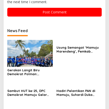
the next time I comment.
News Feed
Usung Semangat ‘Mamuju
Marendeng’, Pemkab
Mamuju Pulihkan Ekosistem
Laut Lewat 213 Fragmen
Karang
Gerakan Langit Biru
Demokrat Polman:
Bersihkan Pantai, Cek
Kesehatan dan Donor
Darah
Sambut HUT ke-25, DPC
Hadiri Pelantikan PAN di
Demokrat Mamuju Gelar
Mamuju, Suhardi Duka
Baksos Gerakan Langit Biru
Kenang 2 Kali Diusung Jadi
Indonesia Asri
Bupati