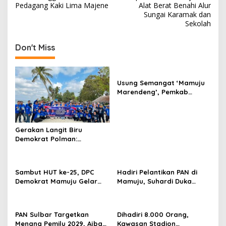
o
Pedagang Kaki Lima Majene
Alat Berat Benahi Alur
s
Sungai Karamak dan
Sekolah
t
n
Don't Miss
a
v
Usung Semangat ‘Mamuju
i
Marendeng’, Pemkab
g
Mamuju Pulihkan Ekosistem
Laut Lewat 213 Fragmen
a
Karang
t
Gerakan Langit Biru
Demokrat Polman:
i
Bersihkan Pantai, Cek
o
Kesehatan dan Donor
Darah
n
Sambut HUT ke-25, DPC
Hadiri Pelantikan PAN di
Demokrat Mamuju Gelar
Mamuju, Suhardi Duka
Baksos Gerakan Langit Biru
Kenang 2 Kali Diusung Jadi
Indonesia Asri
Bupati
PAN Sulbar Targetkan
Dihadiri 8.000 Orang,
Menang Pemilu 2029, Ajbar:
Kawasan Stadion