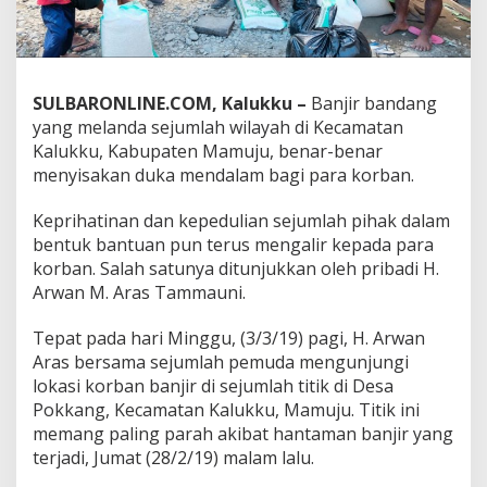
,
A
r
w
a
SULBARONLINE.COM, Kalukku –
Banjir bandang
n
yang melanda sejumlah wilayah di Kecamatan
A
Kalukku, Kabupaten Mamuju, benar-benar
r
a
menyisakan duka mendalam bagi para korban.
s
S
Keprihatinan dan kepedulian sejumlah pihak dalam
e
bentuk bantuan pun terus mengalir kepada para
r
korban. Salah satunya ditunjukkan oleh pribadi H.
a
h
Arwan M. Aras Tammauni.
k
a
Tepat pada hari Minggu, (3/3/19) pagi, H. Arwan
n
Aras bersama sejumlah pemuda mengunjungi
B
lokasi korban banjir di sejumlah titik di Desa
a
n
Pokkang, Kecamatan Kalukku, Mamuju. Titik ini
t
memang paling parah akibat hantaman banjir yang
u
terjadi, Jumat (28/2/19) malam lalu.
a
n