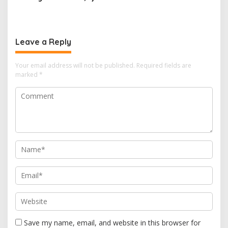
Bagi Kami, Februari 2029
Manakarra Mamuju
Itu Besok
Kembali Kinclong Pasca-
Hari Bhayangkara
Leave a Reply
Your email address will not be published.
Required fields are
marked
*
Save my name, email, and website in this browser for