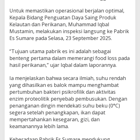
O
p
Untuk memastikan operasional berjalan optimal,
e
Kepala Bidang Penguatan Daya Saing Produk
r
Kelautan dan Perikanan, Muhammad Iqbal
a
Mustamin, melakukan inspeksi langsung ke Pabrik
s
Es Sumare pada Selasa, 23 September 2025.
i
o
n
“Tujuan utama pabrik es ini adalah sebagai
a
benteng pertama dalam memerangi food loss pada
l
hasil perikanan,” ujar Iqbal dalam laporannya.
u
n
t
Ia menjelaskan bahwa secara ilmiah, suhu rendah
u
yang dihasilkan es balok mampu menghambat
k
pertumbuhan bakteri psikrofilik dan aktivitas
D
enzim proteolitik penyebab pembusukan. Dengan
u
penanganan dingin mendekati suhu beku (0°C)
k
u
segera setelah penangkapan, ikan dapat
n
mempertahankan kesegaran, gizi, dan
g
keamanannya lebih lama.
K
e
Keberadaan Pabrik Es Sumare mendukung
s