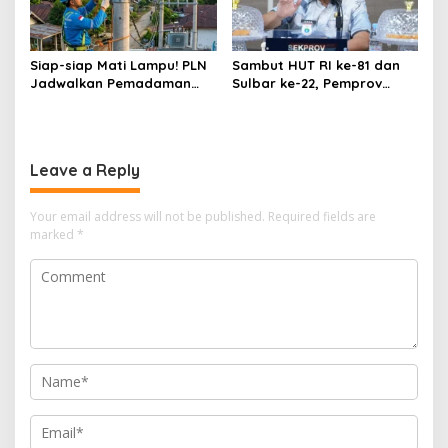
Siap-siap Mati Lampu! PLN
Sambut HUT RI ke-81 dan
Jadwalkan Pemadaman
Sulbar ke-22, Pemprov
Listrik Masif di Mamuju
Gelar Rangkaian Acara
Tengah Mulai Besok
Libatkan UMKM
Leave a Reply
Your email address will not be published.
Required fields are
marked
*