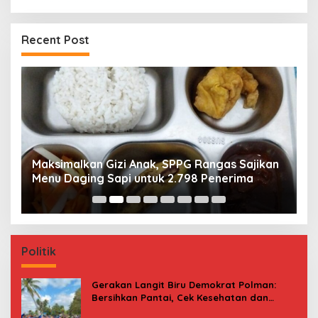
Recent Post
Maksimalkan Gizi Anak, SPPG Rangas Sajikan
P
Menu Daging Sapi untuk 2.798 Penerima
P
B
Politik
Gerakan Langit Biru Demokrat Polman:
Bersihkan Pantai, Cek Kesehatan dan
Donor Darah