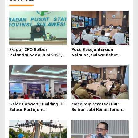
Ekspor CPO Sulbar
Pacu Kesejahteraan
Melandai pada Juni 2026,
Nelayan, Sulbar Kebut
Pengiriman ke Filipina
Program Kampung Nelayan
Justru Melonjak 149 Persen
Merah Putih dan Bantuan
Kapal
Gelar Capacity Building, BI
Mengintip Strategi DKP
Sulbar Pertajam
Sulbar Lobi Kementerian
Kemampuan Jurnalis Lokal
dan Australia untuk Pacu
Sektor Kelautan