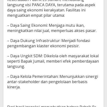
e
langsung visi PANCA DAYA, terutama pada aspek
j
daya saing ekonomi kerakyatan. Fasilitas ini
a
menguatkan empat pilar utama:
h
t
– Daya Saing Ekonomi: Menjaga mutu ikan,
e
r
meningkatkan nilai jual, memperluas akses pasar.
a
a
– Daya Dukung Infrastruktur: Menjadi fondasi
n
pengembangan klaster ekonomi pesisir.
N
e
l
– Daya Ungkit SDM: Dikelola oleh masyarakat lokal
a
seperti Bapak Jumail, memberi efek pemberdayaan
y
langsung.
a
n
– Daya Kelola Pemerintahan: Menunjukkan sinergi
antar-stakeholder dan pengelolaan berbasis
kinerja.