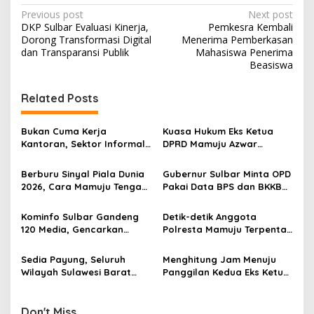
P
Previous post
Next post
DKP Sulbar Evaluasi Kinerja,
Pemkesra Kembali
o
Dorong Transformasi Digital
Menerima Pemberkasan
s
dan Transparansi Publik
Mahasiswa Penerima
Beasiswa
t
n
Related Posts
a
v
Bukan Cuma Kerja
Kuasa Hukum Eks Ketua
Kantoran, Sektor Informal
DPRD Mamuju Azwar
i
Jadi Penyelamat Pasar
Anshari Bakal Ajukan
g
Kerja Sulawesi Barat
Penangguhan Penahanan
Berburu Sinyal Piala Dunia
Gubernur Sulbar Minta OPD
2026, Cara Mamuju Tengah
Pakai Data BPS dan BKKBN
a
Kikis Wilayah Blankspot
untuk Percepatan
t
Lewat TVRI
Penurunan Stunting
Kominfo Sulbar Gandeng
Detik-detik Anggota
i
120 Media, Gencarkan
Polresta Mamuju Terpental
Edukasi Stunting Berbasis
Dipukul Massa Saat
o
Data
Amankan Demo Mahasiswa
Sedia Payung, Seluruh
Menghitung Jam Menuju
n
Wilayah Sulawesi Barat
Panggilan Kedua Eks Ketua
Diprediksi Hujan Ringan
DPRD Mamuju, Kooperatif
Hari Ini, Mamasa Paling
atau Jemput Paksa?
Dingin
Don't Miss