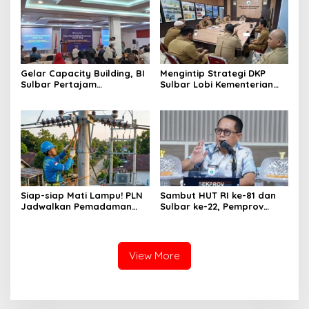
Gelar Capacity Building, BI
Mengintip Strategi DKP
Sulbar Pertajam
Sulbar Lobi Kementerian
Kemampuan Jurnalis Lokal
dan Australia untuk Pacu
Sektor Kelautan
Siap-siap Mati Lampu! PLN
Sambut HUT RI ke-81 dan
Jadwalkan Pemadaman
Sulbar ke-22, Pemprov
Listrik Masif di Mamuju
Gelar Rangkaian Acara
Tengah Mulai Besok
Libatkan UMKM
View More