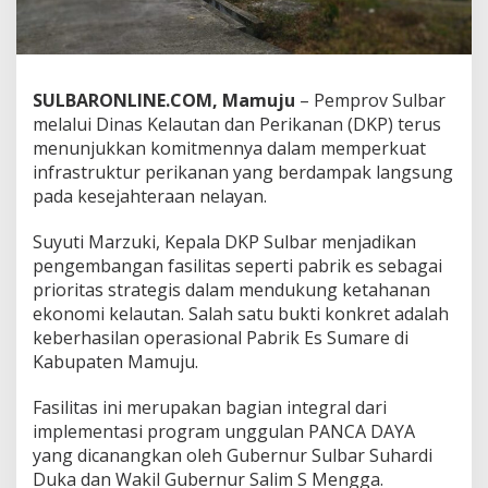
s
S
u
m
a
SULBARONLINE.COM, Mamuju
– Pemprov Sulbar
r
melalui Dinas Kelautan dan Perikanan (DKP) terus
e
menunjukkan komitmennya dalam memperkuat
,
D
infrastruktur perikanan yang berdampak langsung
K
pada kesejahteraan nelayan.
P
S
Suyuti Marzuki, Kepala DKP Sulbar menjadikan
u
pengembangan fasilitas seperti pabrik es sebagai
l
b
prioritas strategis dalam mendukung ketahanan
a
ekonomi kelautan. Salah satu bukti konkret adalah
r
keberhasilan operasional Pabrik Es Sumare di
P
Kabupaten Mamuju.
a
s
t
Fasilitas ini merupakan bagian integral dari
i
implementasi program unggulan PANCA DAYA
k
yang dicanangkan oleh Gubernur Sulbar Suhardi
a
Duka dan Wakil Gubernur Salim S Mengga.
n