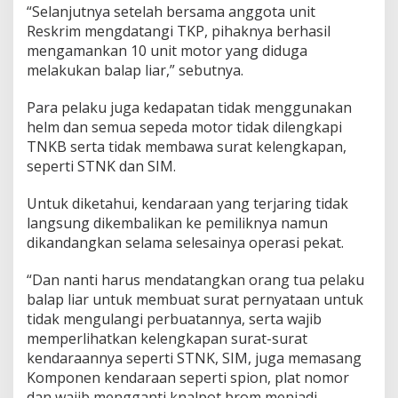
“Selanjutnya setelah bersama anggota unit
l
a
Reskrim mengdatangi TKP, pihaknya berhasil
k
mengamankan 10 unit motor yang diduga
u
melakukan balap liar,” sebutnya.
B
a
Para pelaku juga kedapatan tidak menggunakan
l
a
helm dan semua sepeda motor tidak dilengkapi
p
TNKB serta tidak membawa surat kelengkapan,
L
seperti STNK dan SIM.
i
a
Untuk diketahui, kendaraan yang terjaring tidak
r
langsung dikembalikan ke pemiliknya namun
dikandangkan selama selesainya operasi pekat.
“Dan nanti harus mendatangkan orang tua pelaku
balap liar untuk membuat surat pernyataan untuk
tidak mengulangi perbuatannya, serta wajib
memperlihatkan kelengkapan surat-surat
kendaraannya seperti STNK, SIM, juga memasang
Komponen kendaraan seperti spion, plat nomor
dan wajib mengganti knalpot brom menjadi