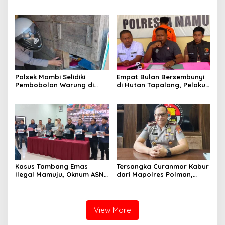
Mamuju Amankan Jalur
Pasangkayu Kaget
SPBU Kali Mamuju
Rumahnya Sudah
Bersertifikat atas Nama
Orang Lain
Polsek Mambi Selidiki
Empat Bulan Bersembunyi
Pembobolan Warung di
di Hutan Tapalang, Pelaku
Mamasa, Korban Rugi
Pengeroyokan SPBU
Jutaan Rupiah
Mamuju Diringkus Polisi
Kasus Tambang Emas
Tersangka Curanmor Kabur
Ilegal Mamuju, Oknum ASN
dari Mapolres Polman,
Sulbar Turut Jadi
Kapolda Sulbar
Tersangka
Perintahkan Audit Internal
View More