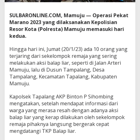
t
P
SULBARONLINE.COM, Mamuju — Operasi Pekat
o
l
Marano 2023 yang dilaksanakan Kepolisian
r
Resor Kota (Polresta) Mamuju memasuki hari
e
kedua.
s
t
Hingga hari ini, Jumat (20/1/23) ada 10 orang yang
a
M
terjaring dari sekelompok remaja yang sering
a
melakukan aksi balap liar, seperti di Jalan Arteri
m
Mamuju, lalu di Dusun Tampalang, Desa
u
Tampalang, Kecamatan Tapalang, Kabupaten
j
u
Mamuju.
J
a
Kapolsek Tapalang AKP Binton P Sihombing
r
mengatakan, setelah mendapat informasi dari
i
warga yang merasa resah dengan adanya aksi
n
g
balap liar yang kerap dilakukan oleh sekelompok
1
remaja pihaknya langsung bergerak cepat
0
mengdatangi TKP Balap liar.
P
e