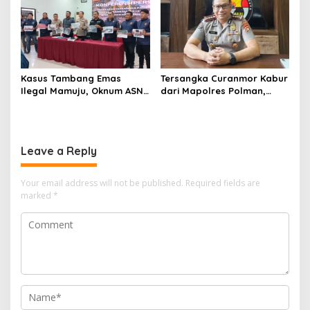
Kasus Tambang Emas
Tersangka Curanmor Kabur
Ilegal Mamuju, Oknum ASN
dari Mapolres Polman,
Sulbar Turut Jadi
Kapolda Sulbar
Tersangka
Perintahkan Audit Internal
Leave a Reply
Your email address will not be published.
Required fields are
marked
*