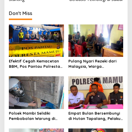
s
t
Don't Miss
n
a
v
i
g
a
Efektif Cegah Kemacetan
Pulang Nyari Rezeki dari
t
BBM, Pos Pantau Polresta
Malaysia, Warga
Mamuju Amankan Jalur
Pasangkayu Kaget
i
SPBU Kali Mamuju
Rumahnya Sudah
o
Bersertifikat atas Nama
Orang Lain
n
Polsek Mambi Selidiki
Empat Bulan Bersembunyi
Pembobolan Warung di
di Hutan Tapalang, Pelaku
Mamasa, Korban Rugi
Pengeroyokan SPBU
Jutaan Rupiah
Mamuju Diringkus Polisi