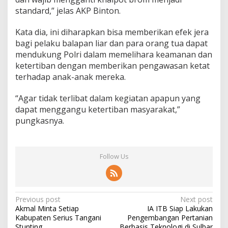
standard,” jelas AKP Binton.
Kata dia, ini diharapkan bisa memberikan efek jera
bagi pelaku balapan liar dan para orang tua dapat
mendukung Polri dalam memelihara keamanan dan
ketertiban dengan memberikan pengawasan ketat
terhadap anak-anak mereka.
“Agar tidak terlibat dalam kegiatan apapun yang
dapat menggangu ketertiban masyarakat,”
pungkasnya.
Follow Us
P
Previous post
Next post
Akmal Minta Setiap
IA ITB Siap Lakukan
o
Kabupaten Serius Tangani
Pengembangan Pertanian
Stunting
Berbasis Teknologi di Sulbar