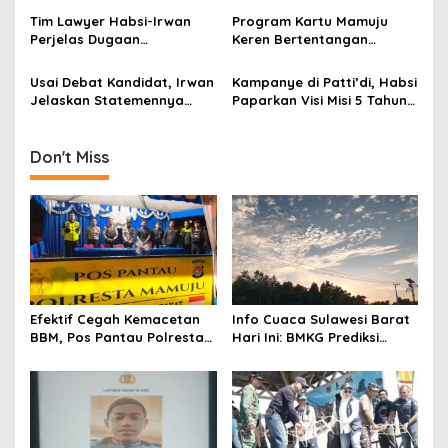
a
Tim Lawyer Habsi-Irwan
Program Kartu Mamuju
t
Perjelas Dugaan
Keren Bertentangan
i
Pelanggaran Pemilu di
Regulasi
Bawaslu Mamuju
Usai Debat Kandidat, Irwan
Kampanye di Patti’di, Habsi
o
Jelaskan Statemennya
Paparkan Visi Misi 5 Tahun
n
Soal Angka Kemiskinan
Tekan Ketimpangan
Pembangunan Desa
Don't Miss
Efektif Cegah Kemacetan
Info Cuaca Sulawesi Barat
BBM, Pos Pantau Polresta
Hari Ini: BMKG Prediksi
Mamuju Amankan Jalur
Seluruh Wilayah Berawan
SPBU Kali Mamuju