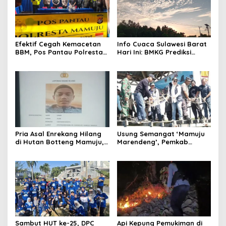
Efektif Cegah Kemacetan
Info Cuaca Sulawesi Barat
BBM, Pos Pantau Polresta
Hari Ini: BMKG Prediksi
Mamuju Amankan Jalur
Seluruh Wilayah Berawan
SPBU Kali Mamuju
Pria Asal Enrekang Hilang
Usung Semangat ‘Mamuju
di Hutan Botteng Mamuju,
Marendeng’, Pemkab
Sempat Kirim SMS
Mamuju Pulihkan Ekosistem
Kelaparan ke Istri
Laut Lewat 213 Fragmen
Karang
Sambut HUT ke-25, DPC
Api Kepung Pemukiman di