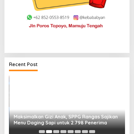
Recent Post
Maksimalkan Gizi Anak, SPPG Rangas Sajikan
P
Menu Daging Sapi untuk 2.798 Penerima
P
B