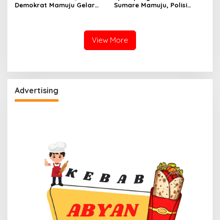
Demokrat Mamuju Gelar
Sumare Mamuju, Polisi
Baksos Gerakan Langit Biru
Kerahkan Water Cannon
Indonesia Asri
Jinakkan Karhutla
View More
Advertising