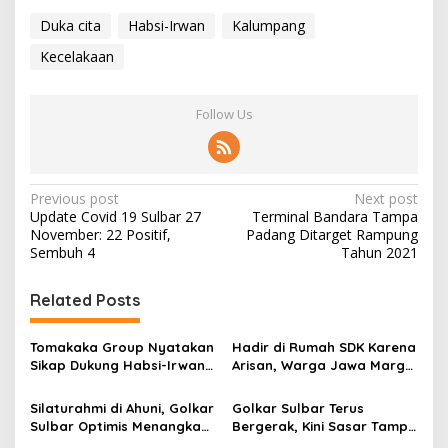
Duka cita
Habsi-Irwan
Kalumpang
Kecelakaan
Follow Us
P
Previous post
Next post
Update Covid 19 Sulbar 27
Terminal Bandara Tampa
o
November: 22 Positif,
Padang Ditarget Rampung
s
Sembuh 4
Tahun 2021
t
Related Posts
n
a
Tomakaka Group Nyatakan
Hadir di Rumah SDK Karena
v
Sikap Dukung Habsi-Irwan
Arisan, Warga Jawa Margo
di Pilkada Mamuju
Mulyo Nyatakan Sikap
i
Dukung Habsi-Irwan
Silaturahmi di Ahuni, Golkar
Golkar Sulbar Terus
g
Sulbar Optimis Menangkan
Bergerak, Kini Sasar Tampa
Habsi-Irwan
Padang dan Kabuloang