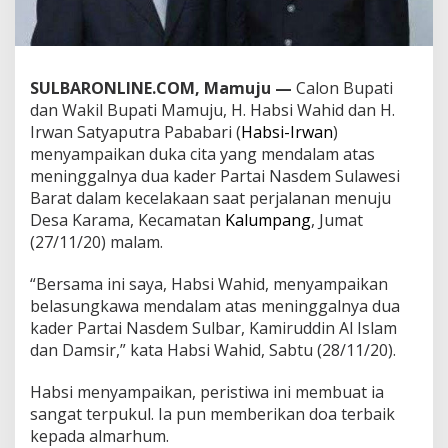
D
u
k
a
C
SULBARONLINE.COM, Mamuju —
Calon Bupati
i
dan Wakil Bupati Mamuju, H. Habsi Wahid dan H.
t
Irwan Satyaputra Pababari (
Habsi-Irwan
)
a
menyampaikan duka cita yang mendalam atas
M
meninggalnya dua kader Partai Nasdem Sulawesi
e
n
Barat dalam kecelakaan saat perjalanan menuju
d
Desa Karama, Kecamatan
Kalumpang
, Jumat
a
(27/11/20) malam.
l
a
“Bersama ini saya, Habsi Wahid, menyampaikan
m
belasungkawa mendalam atas meninggalnya dua
kader Partai Nasdem Sulbar, Kamiruddin Al Islam
dan Damsir,” kata Habsi Wahid, Sabtu (28/11/20).
Habsi menyampaikan, peristiwa ini membuat ia
sangat terpukul. Ia pun memberikan doa terbaik
kepada almarhum.