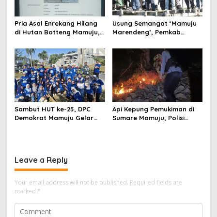
Pria Asal Enrekang Hilang
Usung Semangat ‘Mamuju
di Hutan Botteng Mamuju,
Marendeng’, Pemkab
Sempat Kirim SMS
Mamuju Pulihkan Ekosistem
Kelaparan ke Istri
Laut Lewat 213 Fragmen
Karang
Sambut HUT ke-25, DPC
Api Kepung Pemukiman di
Demokrat Mamuju Gelar
Sumare Mamuju, Polisi
Baksos Gerakan Langit Biru
Kerahkan Water Cannon
Indonesia Asri
Jinakkan Karhutla
Leave a Reply
Your email address will not be published.
Required fields are
marked
*