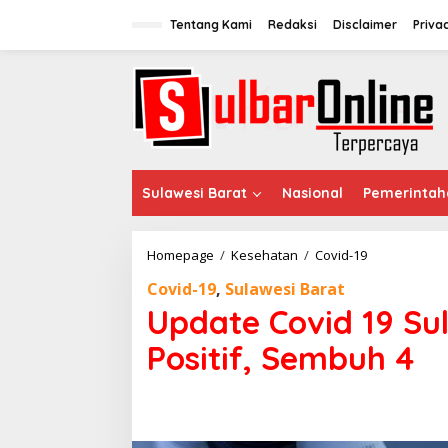
S
k
Tentang Kami
Redaksi
Disclaimer
Priva
i
p
t
o
c
o
n
t
e
Sulawesi Barat
Nasional
Pemerintah
n
t
Homepage
/
Kesehatan
/
Covid-19
U
p
Covid-19
,
Sulawesi Barat
d
a
Update Covid 19 Su
t
e
Positif, Sembuh 4
C
o
v
i
d