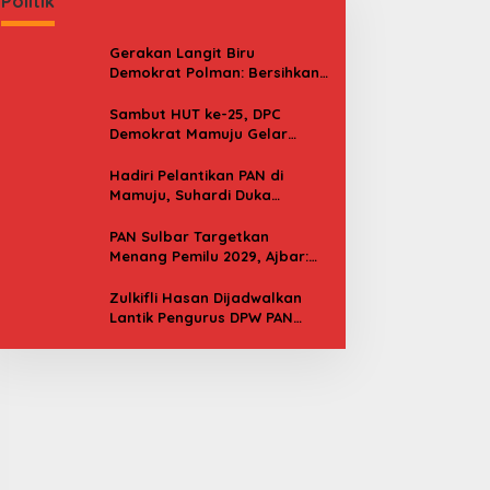
Politik
Gerakan Langit Biru
Demokrat Polman: Bersihkan
Pantai, Cek Kesehatan dan
Donor Darah
Sambut HUT ke-25, DPC
Demokrat Mamuju Gelar
Baksos Gerakan Langit Biru
Indonesia Asri
Hadiri Pelantikan PAN di
Mamuju, Suhardi Duka
Kenang 2 Kali Diusung Jadi
Bupati
PAN Sulbar Targetkan
Menang Pemilu 2029, Ajbar:
Bagi Kami, Februari 2029 Itu
Besok
Zulkifli Hasan Dijadwalkan
Lantik Pengurus DPW PAN
Sulbar, Usung Agenda “Satu
Tekad Bantu Rakyat”