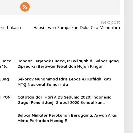
Next post
Keterbukaan
Habsi-Irwan Sampaikan Duka Cita Mendalam
 Cuaca
Jangan Terjebak Cuaca, Ini Wilayah di Sulbar yang
n 16
Diprediksi Berawan Tebal dan Hujan Ringan
yung
Sekprov Muhammad Idris Lepas 43 Kafilah Ikuti
MTQ Nasional Samarinda
di PON
Catatan dari Hari AIDS Sedunia 2020: Indonesia
Gagal Penuhi Janji Global 2020 Kendalikan
HIV/AIDS
7
Sulbar Miniatur Kerukunan Beragama, Arwan Aras
Minta Perhatian Menag RI