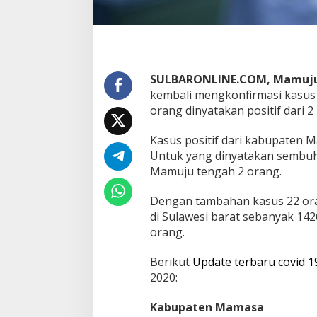
t
i
f
,
S
e
SULBARONLINE.COM, Mamuju
m
kembali mengkonfirmasi kasus 
b
u
orang dinyatakan positif dari 2
h
4
Kasus positif dari kabupaten 
Untuk yang dinyatakan sembuh 
Mamuju tengah 2 orang.
Dengan tambahan kasus 22 orang
di Sulawesi barat sebanyak 14
orang.
Berikut
Update terbaru covid 1
2020:
Kabupaten Mamasa