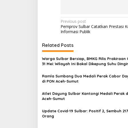
P
Previous post
Pemprov Sulbar Catatkan Prestasi 
o
Informasi Publik
s
t
Related Posts
n
Warga Sulbar Bersiap, BMKG Rilis Prakiraan
a
31 Mei: Wilayah Ini Bakal Dikepung Suhu Dingi
v
Derajat!
Ramla Sumbang Dua Medali Perak Cabor Da
i
di PON Aceh-Sumut
g
a
Atlet Dayung Sulbar Kantongi Medali Perak 
Aceh-Sumut
t
i
Update Covid-19 Sulbar: Positif 2, Sembuh 21
Orang
o
n