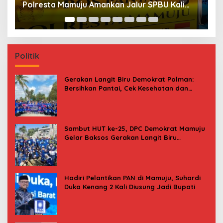
Menu Daging Sapi untuk 2.798 Penerima
P
B
Politik
Gerakan Langit Biru Demokrat Polman:
Bersihkan Pantai, Cek Kesehatan dan
Donor Darah
Sambut HUT ke-25, DPC Demokrat Mamuju
Gelar Baksos Gerakan Langit Biru
Indonesia Asri
Hadiri Pelantikan PAN di Mamuju, Suhardi
Duka Kenang 2 Kali Diusung Jadi Bupati