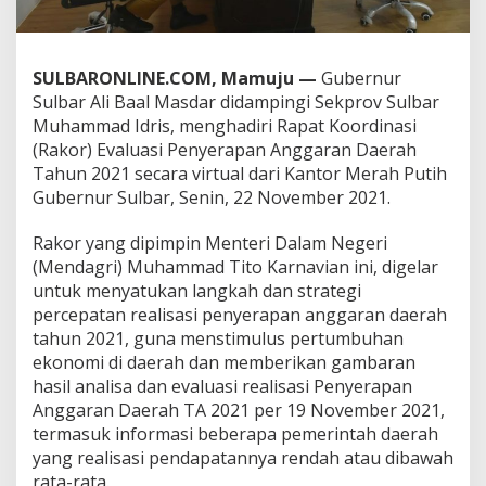
R
a
k
o
SULBARONLINE.COM, Mamuju —
Gubernur
r
Sulbar Ali Baal Masdar didampingi Sekprov Sulbar
E
Muhammad Idris, menghadiri Rapat Koordinasi
v
(Rakor) Evaluasi Penyerapan Anggaran Daerah
a
l
Tahun 2021 secara virtual dari Kantor Merah Putih
u
Gubernur Sulbar, Senin, 22 November 2021.
a
s
Rakor yang dipimpin Menteri Dalam Negeri
i
(Mendagri) Muhammad Tito Karnavian ini, digelar
P
e
untuk menyatukan langkah dan strategi
n
percepatan realisasi penyerapan anggaran daerah
y
tahun 2021, guna menstimulus pertumbuhan
e
ekonomi di daerah dan memberikan gambaran
r
hasil analisa dan evaluasi realisasi Penyerapan
a
p
Anggaran Daerah TA 2021 per 19 November 2021,
a
termasuk informasi beberapa pemerintah daerah
n
yang realisasi pendapatannya rendah atau dibawah
A
rata-rata.
n