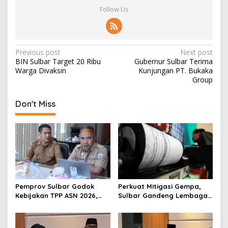
Follow Us
P
Previous post
Next post
BIN Sulbar Target 20 Ribu
Gubernur Sulbar Terima
o
Warga Divaksin
Kunjungan PT. Bukaka
s
Group
t
Don't Miss
n
a
v
i
g
a
Pemprov Sulbar Godok
Perkuat Mitigasi Gempa,
t
Kebijakan TPP ASN 2026,
Sulbar Gandeng Lembaga
Sekda Tekankan Aspek
Jepang Pasang
i
Kemampuan Fiskal
Seismometer Canggih di
o
Kantor Gubernur