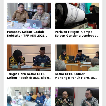
Pemprov Sulbar Godok
Perkuat Mitigasi Gempa,
Kebijakan TPP ASN 2026,
Sulbar Gandeng Lembaga
Sekda Tekankan Aspek
Jepang Pasang
Kemampuan Fiskal
Seismometer Canggih di
Kantor Gubernur
Tangis Haru Ketua DPRD
Ketua DPRD Sulbar
Sulbar Pecah di BKN, Blokir
Menangis Penuh Haru, BKN
Layanan ASN 6 Kabupaten
Akhirnya Buka Blokir
Resmi Dicabut
Layanan ASN di 6
Kabupaten di Sulbar