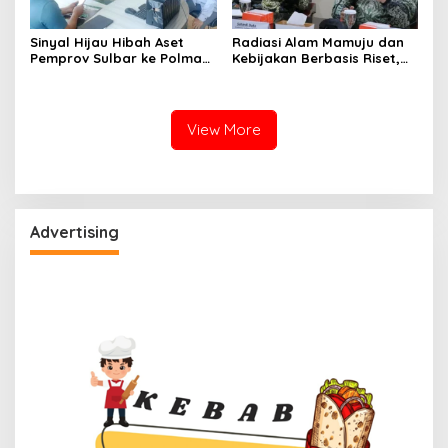
Sinyal Hijau Hibah Aset
Radiasi Alam Mamuju dan
Pemprov Sulbar ke Polman,
Kebijakan Berbasis Riset,
Nasib Eks Kantor PU dan
Gebrakan Pertama
Lahan Depan Polres Mulai
Gubernur Sulbar di BRIN
Terang
View More
Advertising