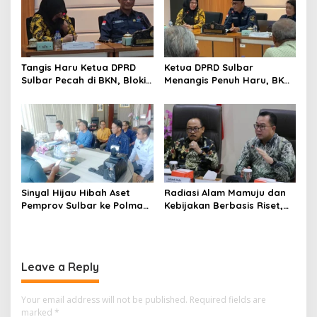
n
Tangis Haru Ketua DPRD
Ketua DPRD Sulbar
Sulbar Pecah di BKN, Blokir
Menangis Penuh Haru, BKN
Layanan ASN 6 Kabupaten
Akhirnya Buka Blokir
Resmi Dicabut
Layanan ASN di 6
Kabupaten di Sulbar
Sinyal Hijau Hibah Aset
Radiasi Alam Mamuju dan
Pemprov Sulbar ke Polman,
Kebijakan Berbasis Riset,
Nasib Eks Kantor PU dan
Gebrakan Pertama
Lahan Depan Polres Mulai
Gubernur Sulbar di BRIN
Terang
Leave a Reply
Your email address will not be published.
Required fields are
marked
*