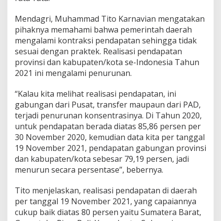
g
g
Mendagri, Muhammad Tito Karnavian mengatakan
a
pihaknya memahami bahwa pemerintah daerah
r
mengalami kontraksi pendapatan sehingga tidak
a
sesuai dengan praktek. Realisasi pendapatan
n
D
provinsi dan kabupaten/kota se-Indonesia Tahun
a
2021 ini mengalami penurunan.
e
r
“Kalau kita melihat realisasi pendapatan, ini
a
gabungan dari Pusat, transfer maupaun dari PAD,
h
terjadi penurunan konsentrasinya. Di Tahun 2020,
untuk pendapatan berada diatas 85,86 persen per
30 November 2020, kemudian data kita per tanggal
19 November 2021, pendapatan gabungan provinsi
dan kabupaten/kota sebesar 79,19 persen, jadi
menurun secara persentase”, bebernya.
Tito menjelaskan, realisasi pendapatan di daerah
per tanggal 19 November 2021, yang capaiannya
cukup baik diatas 80 persen yaitu Sumatera Barat,