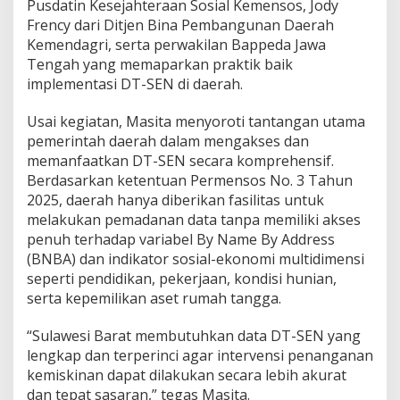
Pusdatin Kesejahteraan Sosial Kemensos, Jody
D
Frency dari Ditjen Bina Pembangunan Daerah
a
Kemendagri, serta perwakilan Bappeda Jawa
t
Tengah yang memaparkan praktik baik
a
d
implementasi DT-SEN di daerah.
a
n
Usai kegiatan, Masita menyoroti tantangan utama
T
pemerintah daerah dalam mengakses dan
e
memanfaatkan DT-SEN secara komprehensif.
p
a
Berdasarkan ketentuan Permensos No. 3 Tahun
t
2025, daerah hanya diberikan fasilitas untuk
S
melakukan pemadanan data tanpa memiliki akses
a
penuh terhadap variabel By Name By Address
s
a
(BNBA) dan indikator sosial-ekonomi multidimensi
r
seperti pendidikan, pekerjaan, kondisi hunian,
a
serta kepemilikan aset rumah tangga.
n
“Sulawesi Barat membutuhkan data DT-SEN yang
lengkap dan terperinci agar intervensi penanganan
kemiskinan dapat dilakukan secara lebih akurat
dan tepat sasaran,” tegas Masita.