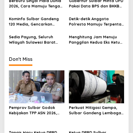
g
Berburu Sinyal Piala Dunia
Gubernur Sulbar Minta OPD
2026, Cara Mamuju Tengah
Pakai Data BPS dan BKKBN
a
Kikis Wilayah Blankspot
untuk Percepatan
t
Lewat TVRI
Penurunan Stunting
Kominfo Sulbar Gandeng
Detik-detik Anggota
i
120 Media, Gencarkan
Polresta Mamuju Terpental
Edukasi Stunting Berbasis
Dipukul Massa Saat
o
Data
Amankan Demo Mahasiswa
Sedia Payung, Seluruh
Menghitung Jam Menuju
n
Wilayah Sulawesi Barat
Panggilan Kedua Eks Ketua
Diprediksi Hujan Ringan
DPRD Mamuju, Kooperatif
Hari Ini, Mamasa Paling
atau Jemput Paksa?
Dingin
Don't Miss
Pemprov Sulbar Godok
Perkuat Mitigasi Gempa,
Kebijakan TPP ASN 2026,
Sulbar Gandeng Lembaga
Sekda Tekankan Aspek
Jepang Pasang
Kemampuan Fiskal
Seismometer Canggih di
Kantor Gubernur
Tangis Haru Ketua DPRD
Ketua DPRD Sulbar