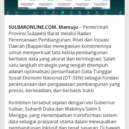
g
P
e
m
a
SULBARONLINE.COM, Mamuju
– Pemerintah
n
Provinsi Sulawesi Barat melalui Badan
f
Perencanaan Pembangunan, Riset dan Inovasi
a
a
Daerah (Bapperida) menegaskan komitmennya
t
untuk memperkuat tata kelola pembangunan
a
berbasis data yang akurat dan terintegrasi. Salah
n
satu langkah strategis yang tengah ditempuh
D
adalah optimalisasi pemanfaatan Data Tunggal
T
-
Sosial Ekonomi Nasional (DT-SEN) sebagai fondasi
S
perencanaan dan pengawasan pembangunan yang
E
presisi, berkeadilan, dan berbasis bukti.
N
u
Komitmen tersebut sejalan dengan visi Gubernur
n
t
Sulbar, Suhardi Duka dan Wakilnya Salim S
u
Mengga, yang menempatkan transformasi sistem
k
data sebagai prasyarat utama dalam mewujudkan
W
pembangunan inklusif dan tepat sasaran. Di bawah
u