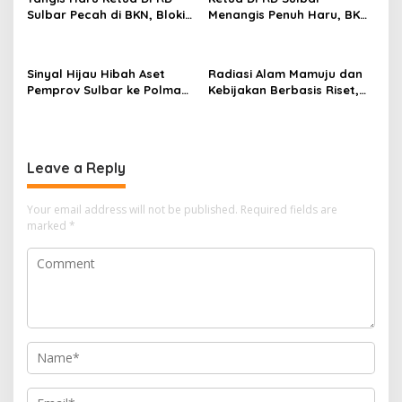
Sulbar Pecah di BKN, Blokir
Menangis Penuh Haru, BKN
Layanan ASN 6 Kabupaten
Akhirnya Buka Blokir
Resmi Dicabut
Layanan ASN di 6
Kabupaten di Sulbar
Sinyal Hijau Hibah Aset
Radiasi Alam Mamuju dan
Pemprov Sulbar ke Polman,
Kebijakan Berbasis Riset,
Nasib Eks Kantor PU dan
Gebrakan Pertama
Lahan Depan Polres Mulai
Gubernur Sulbar di BRIN
Terang
Leave a Reply
Your email address will not be published.
Required fields are
marked
*