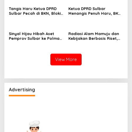
Kantor Gubernur
Tangis Haru Ketua DPRD
Ketua DPRD Sulbar
Sulbar Pecah di BKN, Blokir
Menangis Penuh Haru, BKN
Layanan ASN 6 Kabupaten
Akhirnya Buka Blokir
Resmi Dicabut
Layanan ASN di 6
Kabupaten di Sulbar
Sinyal Hijau Hibah Aset
Radiasi Alam Mamuju dan
Pemprov Sulbar ke Polman,
Kebijakan Berbasis Riset,
Nasib Eks Kantor PU dan
Gebrakan Pertama
Lahan Depan Polres Mulai
Gubernur Sulbar di BRIN
Terang
View More
Advertising