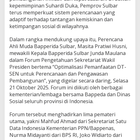
j
kepemimpinan Suhardi Duka, Pemprov Sulbar
u
terus memperkuat sistem perencanaan yang
d
adaptif terhadap tantangan kemiskinan dan
k
ketimpangan sosial di wilayahnya.
a
n
P
Dalam rangka mendukung upaya itu, Perencana
e
Ahli Muda Bapperida Sulbar, Masita Pratiwi Husni,
m
mewakili Kepala Bapperida Sulbar Junda Maulana
b
dalam Forum Pengetahuan Sekretariat Wakil
a
Presiden bertema “Optimalisasi Pemanfaatan DT-
n
g
SEN untuk Perencanaan dan Pengawasan
u
Pembangunan”, yang digelar secara daring, Selasa
n
21 Oktober 2025. Forum ini diikuti oleh berbagai
a
kementerian/lembaga bersama Bappeda dan Dinas
n
B
Sosial seluruh provinsi di Indonesia.
e
r
Forum tersebut menghadirkan lima pemateri
b
utama, yakni Mahfud Ahmad dari Sekretariat Satu
a
Data Indonesia Kementerian PPN/Bappenas,
s
i
Nurma Midayanti dari BPS RI, Joko Widiarto dari
s