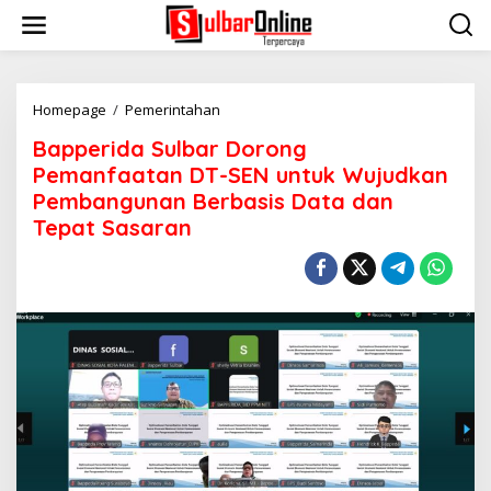
S
k
i
p
t
o
Homepage
/
Pemerintahan
B
c
a
Bapperida Sulbar Dorong
o
p
n
p
Pemanfaatan DT-SEN untuk Wujudkan
t
e
Pembangunan Berbasis Data dan
e
r
Tepat Sasaran
n
i
t
d
a
S
u
l
b
a
r
D
o
r
o
n