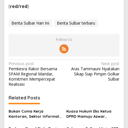
(
red/red
)
Berita Sulbar Hari Ini
Berita Sulbar terbaru
Follow Us
P
Previous post
Next post
Pemkesra Rakor Bersama
Aras Tammauni Nyatakan
o
SPAM Regional Mandar,
Sikap Siap Pimpin Golkar
s
Komitmen Mempercepat
Sulbar
Realisasi
t
n
Related Posts
a
v
Bukan Cuma Kerja
Kuasa Hukum Eks Ketua
Kantoran, Sektor Informal
DPRD Mamuju Azwar
i
Jadi Penyelamat Pasar
Anshari Bakal Ajukan
Kerja Sulawesi Barat
Penangguhan Penahanan