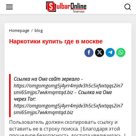
S
k
i
p
t
o
Homepage
/
blog
Н
c
а
Наркотики купить где в москве
o
р
n
к
t
о
e
т
n
и
t
к
и
Ссылка на Омг сайт зеркало
–
к
https://omgomgomg5j4yrr4mjdv3h5c5xfvxtqqs2in7
у
п
smi65mjps7wvkmqmtqd.biz
–
Ссылка на Омг
и
через Tor:
т
https://omgomgomg5j4yrr4mjdv3h5c5xfvxtqqs2in7
ь
smi65mjps7wvkmqmtqd.biz
г
д
Пользователь должен скопировать ссылку и
е
вставить ее в строку поиска. |Благодаря этой
в
м
процедуре безопасность доступа увеличилась. |