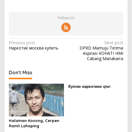
Follow Us
P
Previous post
Next post
Наркотик москва купить
DPRD Mamuju Terima
o
Aspirasi KOHATI HMI
s
Cabang Manakarra
t
Don't Miss
n
a
Куплю наркотики qiwi
v
i
g
a
Halaman Kosong, Cerpen
t
Ramli Lahaping