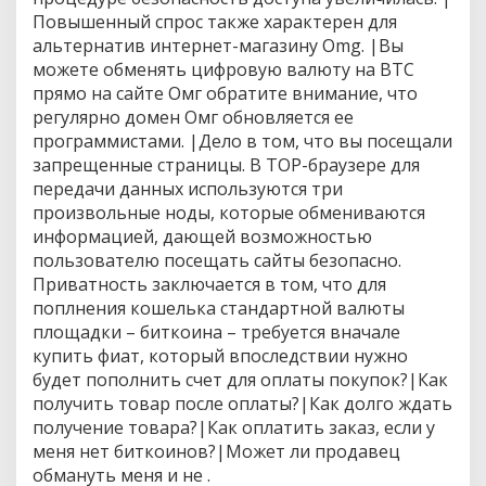
о
Повышенный спрос также характерен для
с
альтернатив интернет-магазину Omg. |Вы
к
можете обменять цифровую валюту на BTC
в
прямо на сайте Омг обратите внимание, что
е
регулярно домен Омг обновляется ее
программистами. |Дело в том, что вы посещали
запрещенные страницы. В ТОР-браузере для
передачи данных используются три
произвольные ноды, которые обмениваются
информацией, дающей возможностью
пользователю посещать сайты безопасно.
Приватность заключается в том, что для
поплнения кошелька стандартной валюты
площадки – биткоина – требуется вначале
купить фиат, который впоследствии нужно
будет пополнить счет для оплаты покупок?|Как
получить товар после оплаты?|Как долго ждать
получение товара?|Как оплатить заказ, если у
меня нет биткоинов?|Может ли продавец
обмануть меня и не .