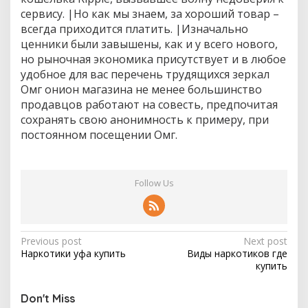
к
сервису. |Но как мы знаем, за хороший товар –
е
всегда приходится платить. |Изначально
к
ценники были завышены, как и у всего нового,
у
но рыночная экономика присутствует и в любое
п
и
удобное для вас перечень трудящихся зеркал
т
Омг онион магазина не менее большинство
ь
продавцов работают на совесть, предпочитая
сохранять свою анонимность к примеру, при
постоянном посещении Омг.
Follow Us
P
Previous post
Next post
Наркотики уфа купить
Виды наркотиков где
o
купить
s
t
Don't Miss