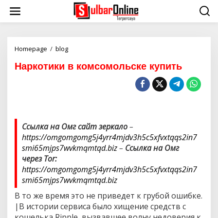
S
k
i
p
t
o
Homepage
/
blog
Н
c
а
Наркотики в комсомольске купить
o
р
n
к
t
о
e
т
n
и
t
к
и
Ссылка на Омг сайт зеркало
–
в
https://omgomgomg5j4yrr4mjdv3h5c5xfvxtqqs2in7
к
о
smi65mjps7wvkmqmtqd.biz
–
Ссылка на Омг
м
через Tor:
с
https://omgomgomg5j4yrr4mjdv3h5c5xfvxtqqs2in7
о
smi65mjps7wvkmqmtqd.biz
м
о
В то же время это не приведет к грубой ошибке.
л
|В истории сервиса было хищение средств с
ь
с
кошелька Ripple, вызвавшее волну недоверия к