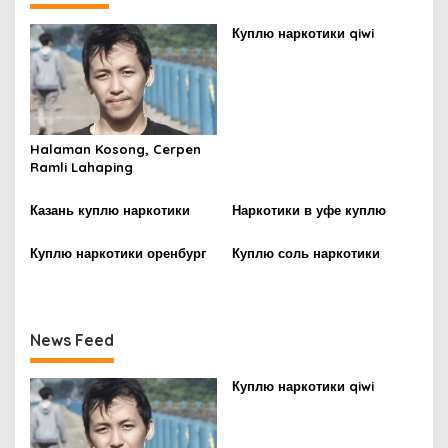
n
Куплю наркотики qiwi
a
v
i
g
Halaman Kosong, Cerpen
a
Ramli Lahaping
t
i
Казань куплю наркотики
Наркотики в уфе куплю
o
Куплю наркотики оренбург
Куплю соль наркотики
n
News Feed
Куплю наркотики qiwi