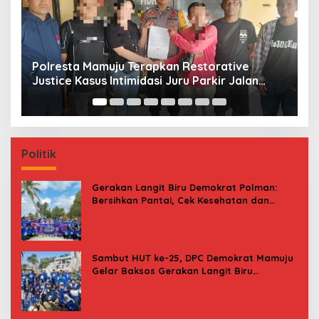
torative
Jerat Modal dan Jeritan Pedagang Ika
rkir Jalan
Kasiwa Mamuju Saat Harga Melonjak
Politik
Gerakan Langit Biru Demokrat Polman:
Bersihkan Pantai, Cek Kesehatan dan
Donor Darah
Sambut HUT ke-25, DPC Demokrat Mamuju
Gelar Baksos Gerakan Langit Biru
Indonesia Asri