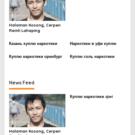
v
i
g
Halaman Kosong, Cerpen
a
Ramli Lahaping
t
i
Казань куплю наркотики
Наркотики в уфе куплю
o
Куплю наркотики оренбург
Куплю соль наркотики
n
News Feed
Куплю наркотики qiwi
Halaman Kosong, Cerpen