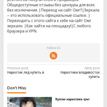
в
Общедоступные отзывы без цензуры для всех
с
без исключения. |Переход на сайт Омг?|Зеркала
к
– это использовать официальные ссылки:. |
е
Переходить с этого сайта к себе на сайт Омг
зеркало. |Как зайти на площадку!|С любого
браузера и VPN.
Follow Us
P
Previous post
Next post
Наркотик лед купить в
Наркотики владивосток
o
купить
s
t
Don't Miss
n
Куплю наркотики qiwi
a