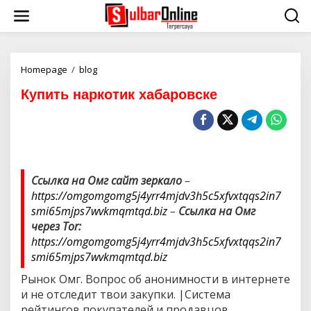
S
k
i
p
t
o
Homepage
/
blog
К
c
у
Купить наркотик хабаровске
o
п
n
и
t
т
e
ь
n
н
t
а
р
Ссылка на Омг сайт зеркало
–
к
https://omgomgomg5j4yrr4mjdv3h5c5xfvxtqqs2in7
о
т
smi65mjps7wvkmqmtqd.biz
–
Ссылка на Омг
и
через Tor:
к
https://omgomgomg5j4yrr4mjdv3h5c5xfvxtqqs2in7
х
smi65mjps7wvkmqmtqd.biz
а
б
Рынок Омг. Вопрос об анонимности в интернете
а
и не отследит твои закупки. |Система
р
о
рейтингов покупателей и продавцов