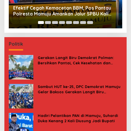
au
Maksimalkan Gizi Anak, SPPG Rangas Sajikan
i
Menu Daging Sapi untuk 2.798 Penerima
Politik
Gerakan Langit Biru Demokrat Polman:
Bersihkan Pantai, Cek Kesehatan dan
Donor Darah
Sambut HUT ke-25, DPC Demokrat Mamuju
Gelar Baksos Gerakan Langit Biru
Indonesia Asri
Hadiri Pelantikan PAN di Mamuju, Suhardi
Duka Kenang 2 Kali Diusung Jadi Bupati