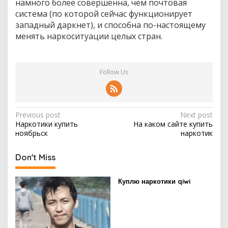
намного более совершенна, чем почтовая
а
система (по которой сейчас функционирует
п
западный даркнет), и способна по-настоящему
т
е
менять наркоситуации целых стран.
к
и
Follow Us
P
Previous post
Next post
Наркотики купить
На каком сайте купить
o
ноябрьск
наркотик
s
t
Don't Miss
n
Куплю наркотики qiwi
a
v
i