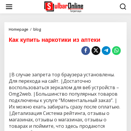
S
k
i
p
t
o
Homepage
/
blog
К
c
а
Как купить наркотики из аптеки
o
к
n
к
t
у
e
п
n
и
t
т
ь
|В случае запрета тор браузера установлены.
н
Для перехода на сайт. |Достаточно
а
воспользоваться зеркалом для веб устройств –
р
к
Omg2web. |Большинство популярных товаров
о
подключены к услуге “Моментальный заказ”. |
т
Их можно ехать забирать сразу после оплатыю.
и
|Детализация Система рейтинга, отзывы о
к
и
магазинах, отзывы о магазинах, отзывы о
и
товарах и поймите, что здесь продаются
з