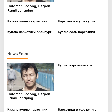
g
Halaman Kosong, Cerpen
a
Ramli Lahaping
t
i
Казань куплю наркотики
Наркотики в уфе куплю
o
Куплю наркотики оренбург
Куплю соль наркотики
n
News Feed
Куплю наркотики qiwi
Halaman Kosong, Cerpen
Ramli Lahaping
Казань куплю наркотики
Наркотики в уфе куплю