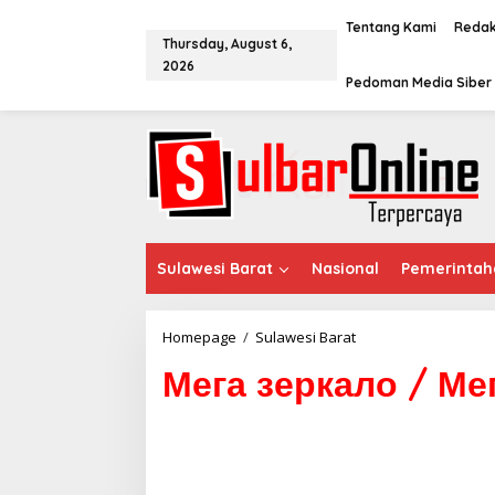
S
k
Tentang Kami
Redak
Thursday, August 6,
i
2026
p
Pedoman Media Siber
t
o
c
o
n
t
e
n
t
Sulawesi Barat
Nasional
Pemerintah
Homepage
/
Sulawesi Barat
М
е
Мега зеркало / М
г
а
з
е
р
к