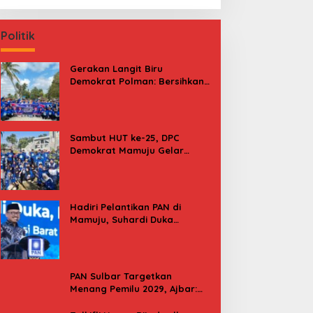
Politik
Gerakan Langit Biru
Demokrat Polman: Bersihkan
Pantai, Cek Kesehatan dan
Donor Darah
Sambut HUT ke-25, DPC
Demokrat Mamuju Gelar
Baksos Gerakan Langit Biru
Indonesia Asri
Hadiri Pelantikan PAN di
Mamuju, Suhardi Duka
Kenang 2 Kali Diusung Jadi
Bupati
PAN Sulbar Targetkan
Menang Pemilu 2029, Ajbar:
Bagi Kami, Februari 2029 Itu