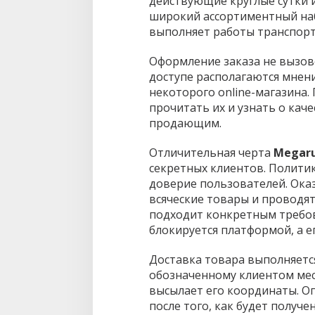
действующие круглые сутки 
широкий ассортиментный наб
выполняет работы транспорт
Оформление заказа не вызов
доступе располагаются мнен
некоторого online-магазина.
прочитать их и узнать о каче
продающим.
Отличительная черта
Megaru
секретных клиентов. Полити
доверие пользователей. Ока
всяческие товары и проводят 
подходит конкретным требова
блокируется платформой, а е
Доставка товара выполняетс
обозначенному клиентом мес
высылает его координаты. О
после того, как будет получе