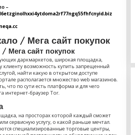
ло –
6etzginolhxxi4ytdoma2rf77ngq55fhfcnyid.biz
meqa.cc
кало / Мега сайт покупок
 / Мега сайт покупок
ующих даркмаркетов, широкая площадка,
Maksimalkan Gizi Anak, SPPG
 клиенту возможность купить запрещенный
Rangas Sajikan Menu Daging Sapi
слугой, найти какую в открытом доступе
untuk 2.798 Penerima
ортале располагается множество web магазинов.
ь, что по сути есть платформа и для чего
а интернет-браузер Tor.
а
emacetan BBM,
ощадка, на просторах которой каждый сможет
sta Mamuju
или сервисную услугу, о какой раньше мечтал.
BU Kali Mamuju
аются специализированные торговые центры,