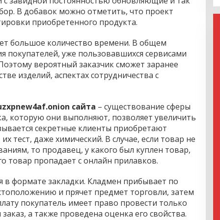
и с завидной постоянностью обновляющие и так
ор. В добавок можно отметить, что проект
ировки приобретенного продукта.
ет большое количество времени. В общем
ия покупателей, уже пользовавшихся сервисами
 Поэтому вероятный заказчик сможет заранее
стве изделий, аспектах сотрудничества с
zxpnew4af.onion сайта
– существование сферы
ка, которую они выполняют, позволяет увеличить
зывается секретные клиенты приобретают
их тест, даже химический. В случае, если товар не
ниям, то продавец, у какого был куплен товар,
го товар пропадает с онлайн прилавков.
я в формате закладки. Кладмен прибывает по
тоположению и прячет предмет торговли, затем
плату покупатель имеет право провести только
н заказ, а также проведена оценка его свойства.