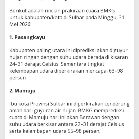
e
i
Berikut adalah rincian prakiraan cuaca BMKG
:
untuk kabupaten/kota di Sulbar pada Minggu, 31
W
Mei 2026:
i
l
1. Pasangkayu
a
y
a
Kabupaten paling utara ini diprediksi akan diguyur
h
hujan ringan dengan suhu udara berada di kisaran
I
24–31 derajat Celsius. Sementara tingkat
n
kelembapan udara diperkirakan mencapai 63–98
i
B
persen.
a
k
2. Mamuju
a
l
Ibu kota Provinsi Sulbar ini diperkirakan cenderung
D
aman dari guyuran air hujan. BMKG memprediksi
i
k
cuaca di Mamuju hari ini akan Berawan dengan
e
suhu udara berkisar antara 22–31 derajat Celsius
p
serta kelembapan udara 55–98 persen.
u
n