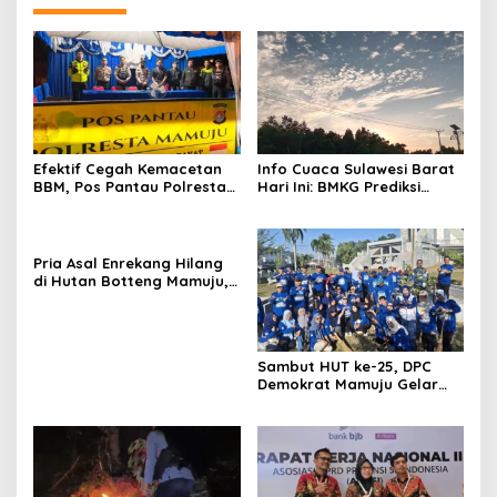
Efektif Cegah Kemacetan
Info Cuaca Sulawesi Barat
BBM, Pos Pantau Polresta
Hari Ini: BMKG Prediksi
Mamuju Amankan Jalur
Seluruh Wilayah Berawan
SPBU Kali Mamuju
Pria Asal Enrekang Hilang
di Hutan Botteng Mamuju,
Sempat Kirim SMS
Kelaparan ke Istri
Sambut HUT ke-25, DPC
Demokrat Mamuju Gelar
Baksos Gerakan Langit Biru
Indonesia Asri