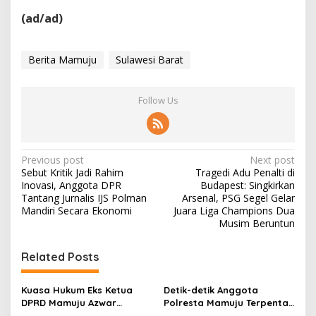
(ad/ad)
Berita Mamuju
Sulawesi Barat
Follow Us
P
Previous post
Next post
Sebut Kritik Jadi Rahim
Tragedi Adu Penalti di
o
Inovasi, Anggota DPR
Budapest: Singkirkan
s
Tantang Jurnalis IJS Polman
Arsenal, PSG Segel Gelar
Mandiri Secara Ekonomi
Juara Liga Champions Dua
t
Musim Beruntun
n
Related Posts
a
v
Kuasa Hukum Eks Ketua
Detik-detik Anggota
i
DPRD Mamuju Azwar
Polresta Mamuju Terpental
Anshari Bakal Ajukan
Dipukul Massa Saat