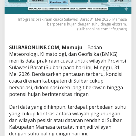
M
K
G
Infografis prakiraan cuaca Sulawesi Barat 31 Mei 2026: Mamasa
R
berpotensi hujan dengan suhu dingin ekstrem.
i
(Sulbaronline.com/Infografis)
l
i
s
SULBARONLINE.COM, Mamuju
– Badan
P
r
Meteorologi, Klimatologi, dan Geofisika (BMKG)
a
merilis data prakiraan cuaca untuk wilayah Provinsi
k
Sulawesi Barat (Sulbar) pada hari ini, Minggu, 31
i
Mei 2026. Berdasarkan pantauan terbaru, kondisi
r
a
cuaca di enam kabupaten di Sulbar cukup
a
bervariasi, didominasi oleh langit berawan hingga
n
potensi hujan berintensitas ringan.
C
u
Dari data yang dihimpun, terdapat perbedaan suhu
a
c
yang cukup kontras antara wilayah pegunungan
a
dan wilayah pesisir atau dataran rendah di Sulbar.
3
Kabupaten Mamasa tercatat menjadi wilayah
1
dengan suhu paling dingin hari ini.
M