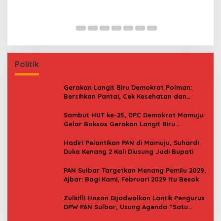
Jerat Modal dan Jeritan Pedagang Ikan TPI
P
Kasiwa Mamuju Saat Harga Melonjak
W
F
Politik
Gerakan Langit Biru Demokrat Polman:
Bersihkan Pantai, Cek Kesehatan dan
Donor Darah
Sambut HUT ke-25, DPC Demokrat Mamuju
Gelar Baksos Gerakan Langit Biru
Indonesia Asri
Hadiri Pelantikan PAN di Mamuju, Suhardi
Duka Kenang 2 Kali Diusung Jadi Bupati
PAN Sulbar Targetkan Menang Pemilu 2029,
Ajbar: Bagi Kami, Februari 2029 Itu Besok
Zulkifli Hasan Dijadwalkan Lantik Pengurus
DPW PAN Sulbar, Usung Agenda “Satu
Tekad Bantu Rakyat”