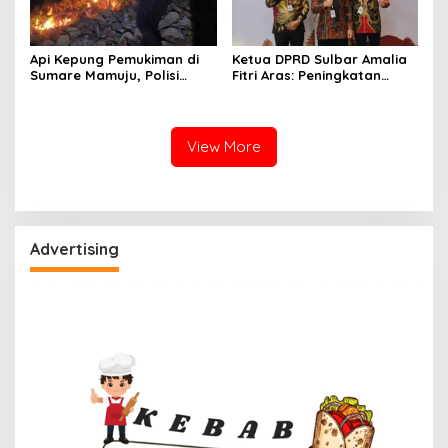
Api Kepung Pemukiman di
Ketua DPRD Sulbar Amalia
Sumare Mamuju, Polisi
Fitri Aras: Peningkatan
Kerahkan Water Cannon
Status Mamuju Adalah
Jinakkan Karhutla
Lompatan Mutlak
View More
Advertising