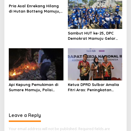
Pria Asal Enrekang Hilang
di Hutan Botteng Mamuju,
Sempat Kirim SMS
Kelaparan ke Istri
Sambut HUT ke-25, DPC
Demokrat Mamuju Gelar
Baksos Gerakan Langit Biru
Indonesia Asri
Api Kepung Pemukiman di
Ketua DPRD Sulbar Amalia
Sumare Mamuju, Polisi
Fitri Aras: Peningkatan
Kerahkan Water Cannon
Status Mamuju Adalah
Jinakkan Karhutla
Lompatan Mutlak
Leave a Reply
Your email address will not be published.
Required fields are