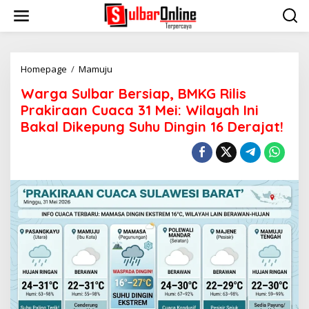
S
k
i
p
t
o
Homepage
/
Mamuju
W
c
a
Warga Sulbar Bersiap, BMKG Rilis
o
r
n
g
Prakiraan Cuaca 31 Mei: Wilayah Ini
t
a
Bakal Dikepung Suhu Dingin 16 Derajat!
e
S
n
u
t
l
b
a
r
B
e
r
s
i
a
p
,
B