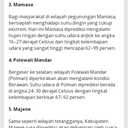
3. Mamasa
g
S
u
Bagi masyarakat di wilayah pegunungan Mamasa,
h
bersiaplah menghadapi suhu dingin yang cukup
u
ekstrem. Hari ini Mamasa diprediksi mengalami
D
hujan ringan dengan suhu udara anjlok ke angka
i
n
16–27 derajat Celsius dan tingkat kelembapan
g
udara yang sangat tinggi mencapai 62–99 persen.
i
n
4. Polewali Mandar
1
6
D
Bergeser ke selatan, wilayah Polewali Mandar
e
(Polman) diperkirakan akan mengalami kondisi
r
Berawan. Suhu udara di Polman diprediksi berada
a
di angka 24–30 derajat Celsius dengan tingkat
j
kelembapan berkisar 67–92 persen.
a
t
!
5. Majene
Sama seperti wilayah tetangganya, Kabupaten
Majene juga diprediksi akan didominasi oleh cuaca