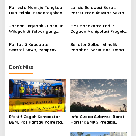
g
Penangguhan Penahanan
Amankan Demo Mahasiswa
Polresta Mamuju Tangkap
Lansia Sulawesi Barat,
a
Dua Pelaku Pengeroyokan,
Potret Produktivitas Sektor
t
Motifnya Kesal Dituduh
Pertanian dan Jaminan
Rusak Sekretariat
Hari Tua
i
Jangan Terjebak Cuaca, Ini
HMI Manakarra Endus
Wilayah di Sulbar yang
Dugaan Manipulasi Proyek
o
Diprediksi Berawan Tebal
Miliaran di PUPR Sulbar,
n
dan Hujan Ringan
Desak APH Turun Tangan
Pantau 3 Kabupaten
Senator Sulbar Almalik
Sentral Sawit, Pemprov
Pababari Sosialisasi Empat
Sulbar Terbitkan Aturan
Pilar MPR RI di Kelurahan
Pengawasan Harga TBS
Simboro
Don't Miss
Efektif Cegah Kemacetan
Info Cuaca Sulawesi Barat
BBM, Pos Pantau Polresta
Hari Ini: BMKG Prediksi
Mamuju Amankan Jalur
Seluruh Wilayah Berawan
SPBU Kali Mamuju