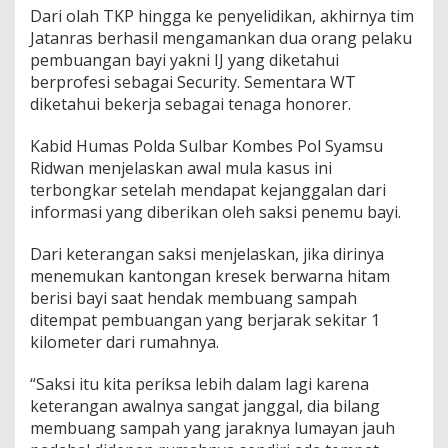
Dari olah TKP hingga ke penyelidikan, akhirnya tim
B
a
Jatanras berhasil mengamankan dua orang pelaku
y
pembuangan bayi yakni IJ yang diketahui
i
berprofesi sebagai Security. Sementara WT
d
diketahui bekerja sebagai tenaga honorer.
i
M
a
Kabid Humas Polda Sulbar Kombes Pol Syamsu
m
Ridwan menjelaskan awal mula kasus ini
u
terbongkar setelah mendapat kejanggalan dari
j
informasi yang diberikan oleh saksi penemu bayi.
u
Dari keterangan saksi menjelaskan, jika dirinya
menemukan kantongan kresek berwarna hitam
berisi bayi saat hendak membuang sampah
ditempat pembuangan yang berjarak sekitar 1
kilometer dari rumahnya.
“Saksi itu kita periksa lebih dalam lagi karena
keterangan awalnya sangat janggal, dia bilang
membuang sampah yang jaraknya lumayan jauh