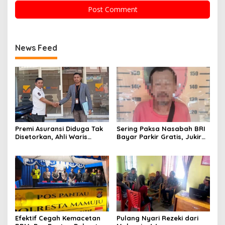
News Feed
Premi Asuransi Diduga Tak
Sering Paksa Nasabah BRI
Disetorkan, Ahli Waris
Bayar Parkir Gratis, Jukir
Ancam Gugat PT Mitra
Liar di Mamuju Diciduk Polisi
Sinar Sepadan Finance ke
PN Mamuju
Efektif Cegah Kemacetan
Pulang Nyari Rezeki dari