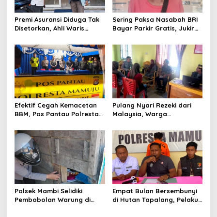
a
t
Premi Asuransi Diduga Tak
Sering Paksa Nasabah BRI
Disetorkan, Ahli Waris
Bayar Parkir Gratis, Jukir
i
Ancam Gugat PT Mitra
Liar di Mamuju Diciduk Polisi
o
Sinar Sepadan Finance ke
PN Mamuju
n
Efektif Cegah Kemacetan
Pulang Nyari Rezeki dari
BBM, Pos Pantau Polresta
Malaysia, Warga
Mamuju Amankan Jalur
Pasangkayu Kaget
SPBU Kali Mamuju
Rumahnya Sudah
Bersertifikat atas Nama
Orang Lain
Polsek Mambi Selidiki
Empat Bulan Bersembunyi
Pembobolan Warung di
di Hutan Tapalang, Pelaku
Mamasa, Korban Rugi
Pengeroyokan SPBU
Jutaan Rupiah
Mamuju Diringkus Polisi