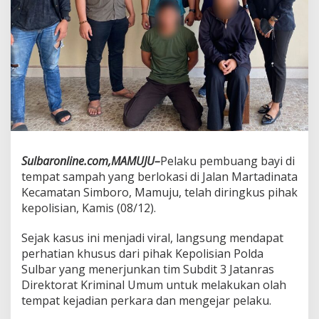
a
r
R
i
n
g
k
u
s
P
e
l
Sulbaronline.com,MAMUJU–
Pelaku pembuang bayi di
a
tempat sampah yang berlokasi di Jalan Martadinata
k
u
Kecamatan Simboro, Mamuju, telah diringkus pihak
P
kepolisian, Kamis (08/12).
e
m
Sejak kasus ini menjadi viral, langsung mendapat
b
perhatian khusus dari pihak Kepolisian Polda
u
a
Sulbar yang menerjunkan tim Subdit 3 Jatanras
n
Direktorat Kriminal Umum untuk melakukan olah
g
tempat kejadian perkara dan mengejar pelaku.
a
n