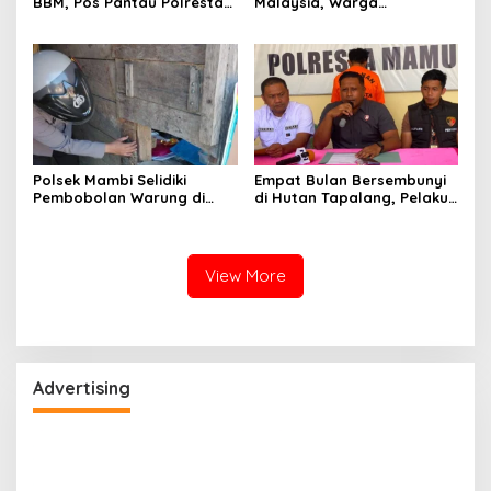
BBM, Pos Pantau Polresta
Malaysia, Warga
Mamuju Amankan Jalur
Pasangkayu Kaget
SPBU Kali Mamuju
Rumahnya Sudah
Bersertifikat atas Nama
Orang Lain
Polsek Mambi Selidiki
Empat Bulan Bersembunyi
Pembobolan Warung di
di Hutan Tapalang, Pelaku
Mamasa, Korban Rugi
Pengeroyokan SPBU
Jutaan Rupiah
Mamuju Diringkus Polisi
View More
Advertising