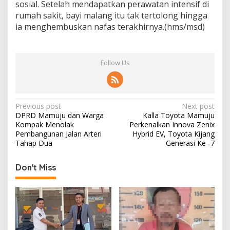
sosial. Setelah mendapatkan perawatan intensif di
rumah sakit, bayi malang itu tak tertolong hingga
ia menghembuskan nafas terakhirnya.(hms/msd)
Follow Us
P
Previous post
Next post
DPRD Mamuju dan Warga
Kalla Toyota Mamuju
o
Kompak Menolak
Perkenalkan Innova Zenix
s
Pembangunan Jalan Arteri
Hybrid EV, Toyota Kijang
Tahap Dua
Generasi Ke -7
t
n
Don't Miss
a
v
i
g