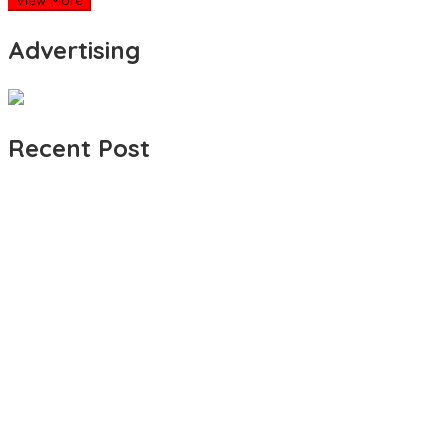
View More
Advertising
Recent Post
Jerat Modal dan Jeritan Pedagang Ikan TPI Kasiwa Mamuju Saat
Premi Asuransi Diduga Tak Disetorkan, Ahli Waris Ancam Gugat P
Sering Paksa Nasabah BRI Bayar Parkir Gratis, Jukir Liar di Mamuju
Efektif Cegah Kemacetan BBM, Pos Pantau Polresta Mamuju Ama
Maksimalkan Gizi Anak, SPPG Rangas Sajikan Menu Daging Sapi u
Pulang Nyari Rezeki dari Malaysia, Warga Pasangkayu Kaget Rum
Tingkatkan Minat Baca, Dinas Perpusip Sulbar Angkat Buku Karya P