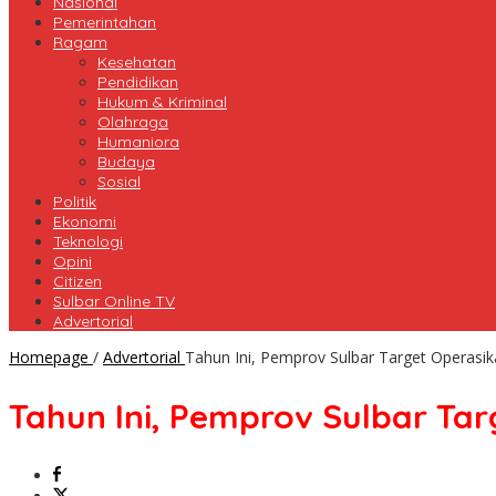
Nasional
Pemerintahan
Ragam
Kesehatan
Pendidikan
Hukum & Kriminal
Olahraga
Humaniora
Budaya
Sosial
Politik
Ekonomi
Teknologi
Opini
Citizen
Sulbar Online TV
Advertorial
Homepage
/
Advertorial
Tahun Ini, Pemprov Sulbar Target Operas
Tahun Ini, Pemprov Sulbar Ta