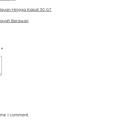
elayan Hingga Kapal 30 GT
Wilayah Berawan
d
*
time I comment.