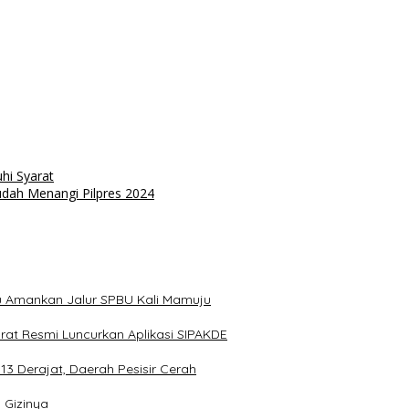
hi Syarat
udah Menangi Pilpres 2024
u Amankan Jalur SPBU Kali Mamuju
arat Resmi Luncurkan Aplikasi SIPAKDE
13 Derajat, Daerah Pesisir Cerah
 Gizinya