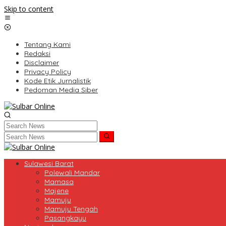
Skip to content
Tentang Kami
Redaksi
Disclaimer
Privacy Policy
Kode Etik Jurnalistik
Pedoman Media Siber
Sulawesi Barat
Polewali Mandar
Mamasa
Majene
Mamuju
Mamuju Tengah
Pasangkayu