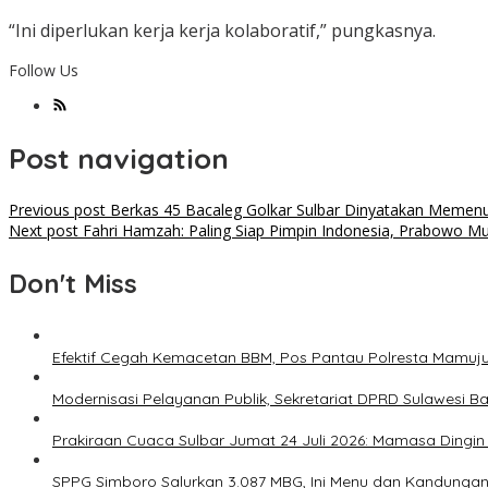
“Ini diperlukan kerja kerja kolaboratif,” pungkasnya.
Follow Us
Post navigation
Previous post
Berkas 45 Bacaleg Golkar Sulbar Dinyatakan Memenu
Next post
Fahri Hamzah: Paling Siap Pimpin Indonesia, Prabowo M
Don't Miss
Efektif Cegah Kemacetan BBM, Pos Pantau Polresta Mamuj
Modernisasi Pelayanan Publik, Sekretariat DPRD Sulawesi B
Prakiraan Cuaca Sulbar Jumat 24 Juli 2026: Mamasa Dingin 
SPPG Simboro Salurkan 3.087 MBG, Ini Menu dan Kandungan